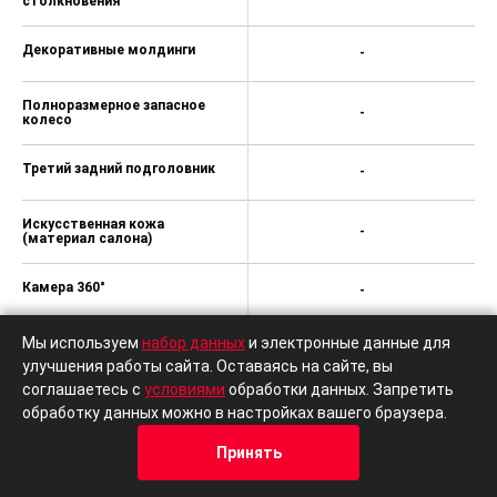
Датчик дождя
-
Беспроводная зарядка для
-
смартфона
Подогрев задних сидений
-
Панорамная крыша /
-
лобовое стекло
Комбинированный
-
(материал салона)
Премиальная аудиосистема
-
Мы используем
набор данных
и электронные данные для
улучшения работы сайта. Оставаясь на сайте, вы
Отделка кожей рычага КПП
-
соглашаетесь с
условиями
обработки данных. Запретить
обработку данных можно в настройках вашего браузера.
Отделка кожей рулевого
-
колеса
Принять
Кредит
Отзывы
Позвонить
Адрес
Trade-In
Электронная приборная
-