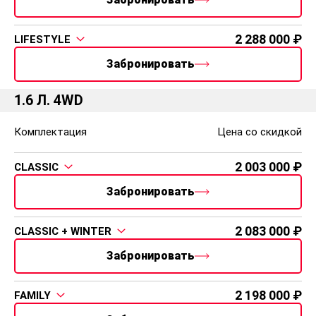
Распечатать
Выбрать цвет
HC Prime
КПП
Объём, л., Топливо
Мощность, л.с.
Автомат (6AT)
5.9 л./100км
123
Макс. скорость
Разгон до 100
Расход
169 км/ч
11.6 с
5.9 л./100км
Полное описание
40 000 ₽
250 000 ₽
Скидка в
Скидка по
кредит
Trade-in
22 559
В кредит
Trade-in
Забронировать авто
2 063 000
CLASSIC + WINTER