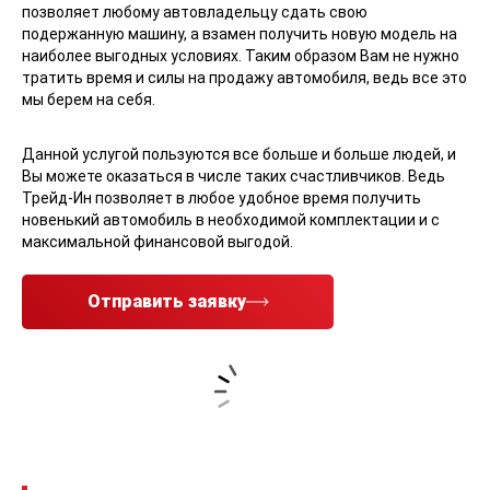
по Трейд-Ин?
В рамках системы, действующей в автосалоне Red Auto, Вы
можете сразу купить новый автомобиль, или же оплатить
стоимостью старой машины с пробегом первоначальный
взнос для оформления автокредита.
Во время продажи мы можем заранее установить
дополнительное оборудование, необходимое именно Вам.
При необходимости, мы также поможем Вам в постановке
нового автомобиля на учет в ГИБДД.
Система Трейд-Ин, действующая в автосалоне Red Auto,
позволяет любому автовладельцу сдать свою
подержанную машину, а взамен получить новую модель на
наиболее выгодных условиях. Таким образом Вам не нужно
тратить время и силы на продажу автомобиля, ведь все это
мы берем на себя.
Данной услугой пользуются все больше и больше людей, и
Вы можете оказаться в числе таких счастливчиков. Ведь