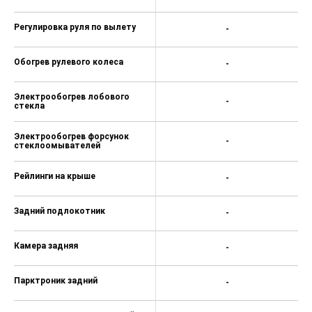
Аудиосистема
+
Android Auto
+
Голосовое управление
+
Мультимедиа система с ЖК-
+
экраном
Датчик давления в шинах
-
Система помощи при спуске
-
Антипробуксовочная
-
система (ASR)
Сигнализация
-
Стальные диски