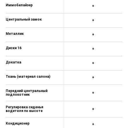
Сравнение комплектаций Solaris HC
ОПЦИИ
Prime
Выделить разные
опции
ЭРА-ГЛОНАСС
+
Система стабилизации (ESP)
+
Подушка безопасности
+
водителя
Подушка безопасности
+
пассажира
Антиблокировочная система
+
(ABS)