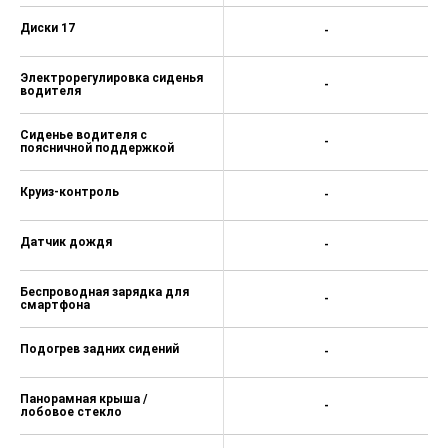
Рейлинги на крыше
-
Задний подлокотник
-
Камера задняя
-
Парктроник задний
-
Климат-контроль 1-зонный
-
Запуск двигателя с кнопки
-
Система доступа без ключа
-
Система выбора режима
-
движения
Датчик света
-