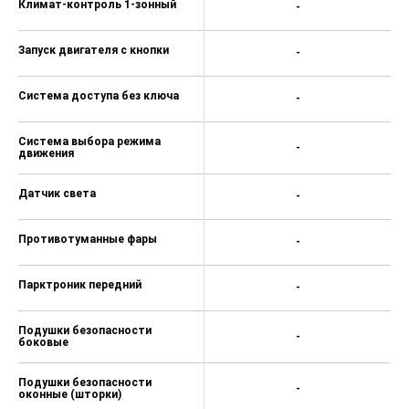
-
Ткань (Материал салона)
-
Подогрев передних сидений
-
Складывающееся заднее
-
сиденье
Электроскладывание зеркал
-
Регулировка руля по вылету
-
Обогрев рулевого колеса
-
Электрообогрев лобового
-
стекла
Электрообогрев форсунок
-
стеклоомывателей