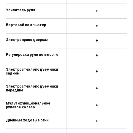
Система помощи при старте
+
в гору (HSA)
Система помощи при
+
торможении (BAS; EBD)
Крепление детского кресла
+
(задний ряд) ISOFIX
Система стабилизации
+
рулевого управления (VSM)
Иммобилайзер
+
Центральный замок
+
Металлик
+
Диски 16
+
Докатка
+