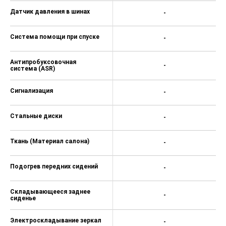
Электростеклоподъемники
+
задние
Электростеклоподъемники
+
передние
Мультифункциональное
+
рулевое колесо
Дневные ходовые огни
+
Электрообогрев боковых
+
зеркал
USB
+
CarPlay
+
Bluetooth
+
Розетка 12V
+