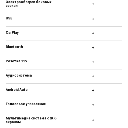
Ткань (материал салона)
+
Передний центральный
+
подлокотник
Регулировка сиденья
+
водителя по высоте
Кондиционер
+
Усилитель руля
+
Бортовой компьютер
+
Электропривод зеркал
+
Регулировка руля по высоте
+