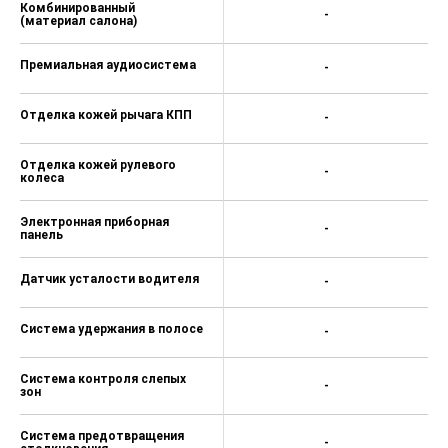
Противотуманные фары
-
Парктроник передний
-
Подушки безопасности
-
боковые
Подушки безопасности
-
оконные (шторки)
Диски 17
-
Электрорегулировка сиденья
-
водителя
Сиденье водителя с
-
поясничной поддержкой
Круиз-контроль
-