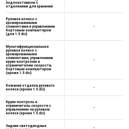
подлокотником с
отделением для хранения
Рулевое колесо с
хромированными
элементами и управлением
-
бортовым компьютером
(для 1.5 dci)
Мультифункциональное
рулевое колесо с
хромированными
элементами, управлением
-
круиз-контролем и
ограничителем скорости,
бортовым компьютером
(кроме 1.5 dci)
Кожаная отделка рулевого
-
колеса (кроме 1.5 dci)
Круиз-контроль и
ограничитель скорости с
-
управлением на рулевом
колесе (кроме 1.5 dci)
Задние светодиодные
-