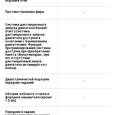
ходовые огни
Противотуманные фары
-
Система дистанционного
запуска двигателя Renault
Start (Система
дистанционного запуска
двигателя доступна в
сочетании с бензиновыми
двигателями. Функция
-
программирования системы
доступна при приобретении
пакета «Мультимедиа», при
его отсутствии -
дистанционный запуск
двигателя активируется с
ключа)
Двухступенчатый подогрев
-
передних сидений
Обогрев лобового стекла и
форсунок омывателя (кроме
-
1.5 dci)
Передние и задние