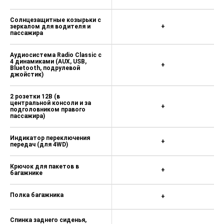
Солнцезащитные козырьки с
зеркалом для водителя и
+
пассажира
Аудиосистема Radio Classic с
4 динамиками (AUX, USB,
+
Bluetooth, подрулевой
джойстик)
2 розетки 12В (в
центральной консоли и за
+
подголовником правого
пассажира)
Индикатор переключения
+
передач (для 4WD)
Крючок для пакетов в
+
багажнике
Полка багажника
+
Спинка заднего сиденья,