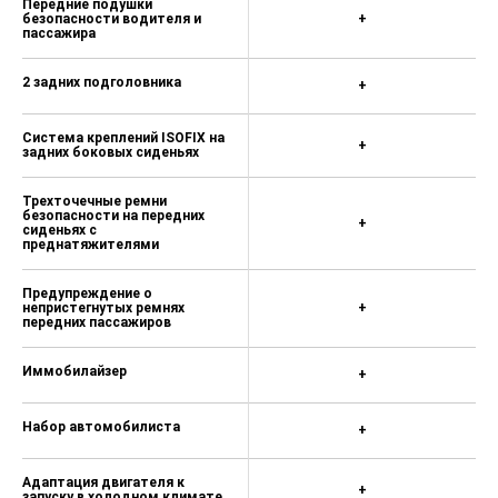
Передние подушки
безопасности водителя и
+
пассажира
2 задних подголовника
+
Система креплений ISOFIX на
+
задних боковых сиденьях
Трехточечные ремни
безопасности на передних
+
сиденьях с
преднатяжителями
Предупреждение о
непристегнутых ремнях
+
передних пассажиров
Иммобилайзер
+
Набор автомобилиста
+
Адаптация двигателя к
+
запуску в холодном климате