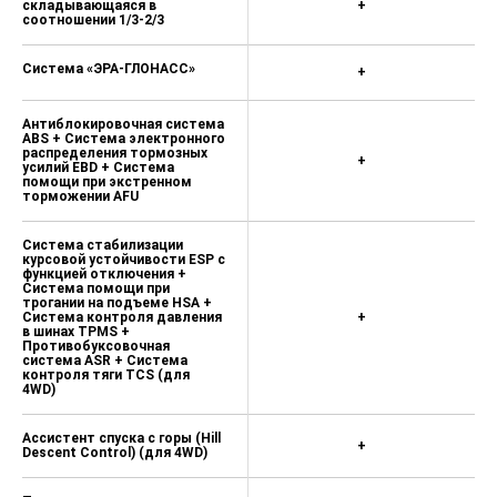
складывающаяся в
+
соотношении 1/3-2/3
Система «ЭРА-ГЛОНАСС»
+
Антиблокировочная система
ABS + Система электронного
распределения тормозных
+
усилий EBD + Система
помощи при экстренном
торможении AFU
Система стабилизации
курсовой устойчивости ESP с
функцией отключения +
Система помощи при
трогании на подъеме HSA +
Система контроля давления
+
в шинах TPMS +
Противобуксовочная
система ASR + Система
контроля тяги TCS (для
4WD)
Ассистент спуска с горы (Hill
+
Descent Control) (для 4WD)