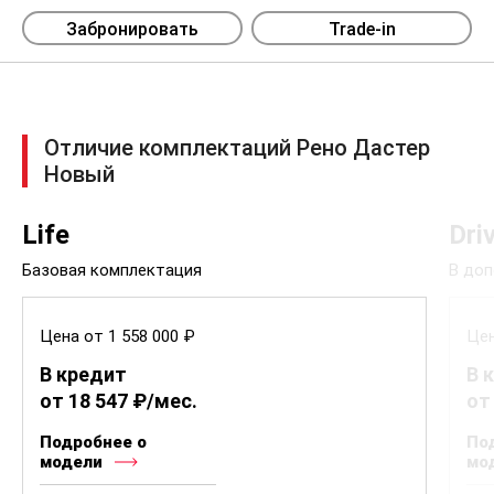
Забронировать
Trade-in
Отличие комплектаций Рено Дастер
Новый
Life
Dri
Базовая комплектация
В доп
Цена от 1 558 000 ₽
Цен
В кредит
В 
от 18 547 ₽/мес.
от
Подробнее о
По
модели
мо