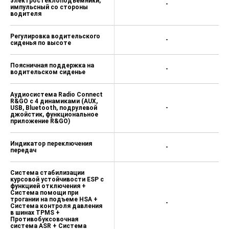
электростеклоподъемники,
-
импульсный со стороны
водителя
Регулировка водительского
-
сиденья по высоте
Поясничная поддержка на
-
водительском сиденье
Аудиосистема Radio Connect
R&GO с 4 динамиками (AUX,
USB, Bluetooth, подрулевой
-
джойстик, функциональное
приложение R&GO)
Индикатор переключения
-
передач
Система стабилизации
курсовой устойчивости ESP с
функцией отключения +
Система помощи при
трогании на подъеме HSA +
-
Система контроля давления
в шинах TPMS +
Противобуксовочная
система ASR + Система