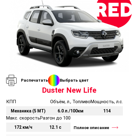
Распечатать
Выбрать цвет
Duster New Life
КПП
Объём, л., Топливо
Мощность, л.с.
Механика (5 MT)
6.0 л./100км
114
Макс. скорость
Разгон до 100
172 км/ч
12.1 с
Полное описание