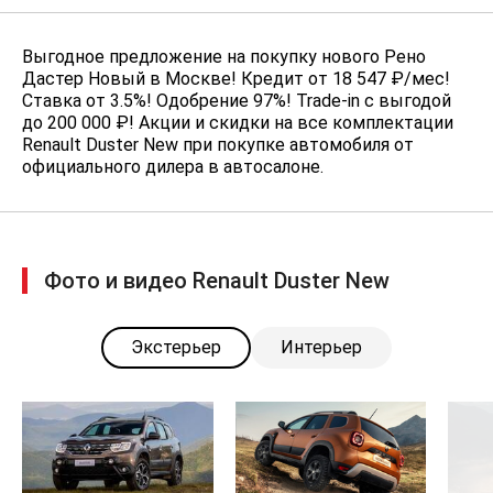
зависимости от того, что наступит
раньше)
Выгодное предложение на покупку нового Рено
Антикоррозийная защита: 6 лет
Дастер Новый в Москве! Кредит от 18 547 ₽/мес!
гарантии производителя
Ставка от 3.5%! Одобрение 97%! Trade-in с выгодой
Полноразмерное запасное колесо
до 200 000 ₽! Акции и скидки на все комплектации
(16" колесо)
Renault Duster New при покупке автомобиля от
официального дилера в автосалоне.
Окраска «металлик» — 16 000 ₽
Пакет «Зимний» (Обогрев
лобового стекла с форсунками
омывателя; Подогрев передних
сидений (кроме 1.5 dci) — 15 000 ₽
Фото и видео Renault Duster New
Подогрев передних сидений (для
1.5 dci) — 8 000 ₽
Экстерьер
Интерьер
Пакет «Обзорность»
(Противотуманные фары; Задние
датчики парковки) — 15 000 ₽
Пакет «Передние сиденья»
(Регулировка сиденья водителя по
высоте; Боковые передние