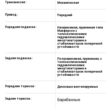
Система креплений ISOFIX на
Трансмиссия :
Механическая
М
задних боковых сиденьях
Привод :
Трехточечные ремни
Передний
П
безопасности на передних
сиденьях с преднатяжителями
Передняя подвеска :
Независимая, пружинная типа
Н
Макферсон с
М
Предупреждение о
телескопическими
т
непристегнутых ремнях передних
гидравлическими
г
амортизаторами и
а
пассажиров
стабилизатором поперечной
с
устойчивости
у
Иммобилайзер
Набор автомобилиста
Задняя подвеска :
Полузависимая, пружинная, с
П
телескопическими
т
Адаптация двигателя к запуску в
гидравлическими
г
амортизаторами и
а
холодном климате
стабилизатором поперечной
с
устойчивости
у
Стальная защита картера и
топливной системы
Передние тормоза :
Дисковые вентилируемые
Д
Индикатор низкого уровня
жидкости омывателя
Задние тормоза :
Барабанные
Б
Гарантия производителя 3 года или
100 000 км пробега (в