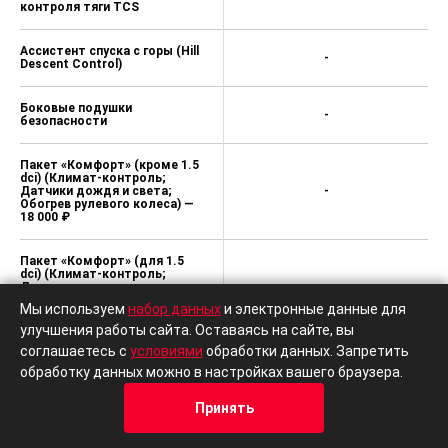
контроля тяги TCS
Ассистент спуска с горы (Hill
-
Descent Control)
Боковые подушки
-
безопасности
Пакет «Комфорт» (кроме 1.5
dci) (Климат-контроль;
Датчики дождя и света;
-
Обогрев рулевого колеса) —
18 000 ₽
Пакет «Комфорт» (для 1.5
dci) (Климат-контроль;
Датчики дождя и света;
-
Обогрев рулевого колеса;
Мы используем
набор данных
и электронные данные для
Обогрев форсунок
омывателя) — 15 000 ₽
улучшения работы сайта. Оставаясь на сайте, вы
соглашаетесь с
условиями
обработки данных. Запретить
Пакет «Мультимедиа»
обработку данных можно в настройках вашего браузера.
(Новая мультимедийная
система EasyLink с
Принять
поддержкой Яндекс.Авто, 2
разъемами USB на передней
Кредит
Отзывы
Позвонить
Адрес
Trade-In
панели, Bluetooth, кнопкой