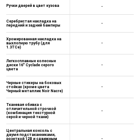
Ручки дверей в цвет кузова
-
Серебристая накладка на
-
передний и задний бамперы
Хромированная накладка на
выхлопную трубу (для
-
1.3TCe)
Легкосплавные колесные
диски 16" Cyclade серого
-
цвета
Черные стикеры на боковых
стойках (кроме цвета
-
Черный металлик Noir Nacre)
Тканевая обивка с
отличительной строчкой
-
(комбинация текстурной
серой и черной ткани)
Центральная консоль с
двумя подстаканниками,
розеткой 12В и сдвижным
-