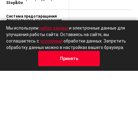
Stop&Go
Система предотвращения
фронтального столкновения
(FCA) (уровень
-
Мы используем
набор данных
и электронные данные для
распознавания: автомобиль/
пешеход/велосипедист)
улучшения работы сайта. Оставаясь на сайте, вы
соглашаетесь с
условиями
обработки данных. Запретить
Система удержания в полосе
обработку данных можно в настройках вашего браузера.
-
LKA
Принять
Ассистент движения в
-
Кредит
Отзывы
Позвонить
Адрес
Trade-In
полосе (LFA)
Передние датчики парковки
-
Электрический стояночный
-
тормоз (EPB)
Ассистент управления
-
дальним светом (HBA)
Электрорегулировка сиденья
-
водителя с функцией памяти