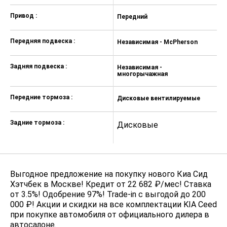
Привод :
Передний
П
Передняя подвеска :
Независимая - McPherson
Н
Задняя подвеска :
Независимая -
Н
многорычажная
м
Передние тормоза :
Дисковые вентилируемые
Д
Задние тормоза :
Дисковые
Д
Выгодное предложение на покупку нового Киа Сид
Хэтчбек в Москве! Кредит от 22 682 ₽/мес! Ставка
от 3.5%! Одобрение 97%! Trade-in с выгодой до 200
000 ₽! Акции и скидки на все комплектации KIA Ceed
при покупке автомобиля от официального дилера в
автосалоне.