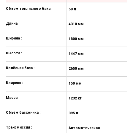
Подогрев зеркал заднего вида
Объем топливного бака:
50 л
50
Подогрев форсунок
стеклоомывателя
Длина :
4310 мм
4
Подогрев рулевого колеса
Подогрев передних сидений
Ширина :
1800 мм
1
Дополнительный электрический
отопитель салона
Высота :
1447 мм
1
Рулевое колесо и ручка селектора
трансмиссии с отделкой кожей
Колёсная база :
2650 мм
2
Подогрев форсунок
Клиренс :
стеклоомывателя
150 мм
1
Масса :
1232 кг
12
Объём багажника :
395 л
39
Трансмиссия :
Автоматическая
Р