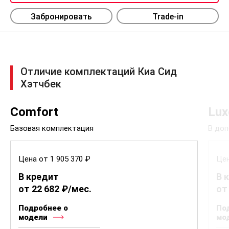
Забронировать
Trade-in
Отличие комплектаций Киа Сид
Хэтчбек
Comfort
Lux
Базовая комплектация
В доп
Цена от 1 905 370 ₽
Цен
В кредит
В 
от 22 682 ₽/мес.
от
Подробнее о
По
модели
мо