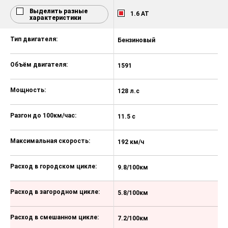
Подогрев рулевого колеса
Выделить разные
1.6 AT
характеристики
Подогрев передних сидений
Тип двигателя:
Бензиновый
Б
Дополнительный электрический
отопитель салона
Объём двигателя:
1591
1
Заднее сиденье складывающееся
в соотношении 60/40
Мощность:
128 л.с
15
Система выбора режима
движения Driving Mode Selection
Разгон до 100км/час:
11.5 с
8.
Полка багажного отделения
Датчик света
Максимальная скорость:
192 км/ч
20
Сиденья с отделкой тканью
Расход в городском цикле:
9.8/100км
7
Bluetooth для подключения
мобильного телефона
Расход в загородном цикле:
5.8/100км
5
Мультимедийная система 8" с
поддержкой Apple Carplay / Android
Auto
Расход в смешанном цикле:
7.2/100км
5