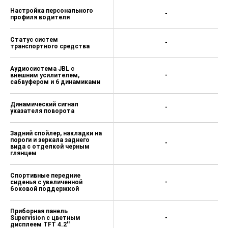
Настройка персонального
-
профиля водителя
Статус систем
-
транспортного средства
Аудиосистема JBL c
внешним усилителем,
-
сабвуфером и 6 динамиками
Динамический сигнал
-
указателя поворота
Задний спойлер, накладки на
пороги и зеркала заднего
-
вида с отделкой черным
глянцем
Спортивные передние
сиденья с увеличенной
-
боковой поддержкой
Приборная панель
Supervision c цветным
-
дисплеем TFT 4.2''