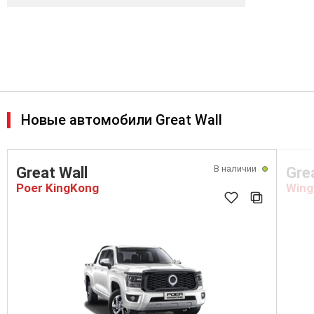
Новые автомобили Great Wall
В наличии
Great Wall
Gre
Poer KingKong
Wing