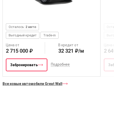
Осталось:
2 авто
Ост
Выгодный кредит
Trade-in
Выг
Цена от
В кредит от
Цена 
2 715 000 ₽
32 321 ₽/м
2 64
Подробнее
Забронировать
За
Все новые автомобили Great Wall