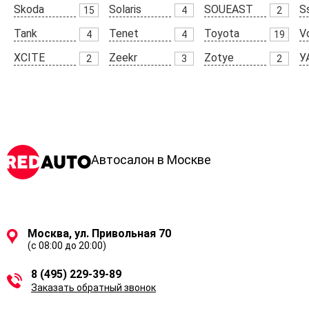
Skoda
Solaris
SOUEAST
S
15
4
2
Tank
Tenet
Toyota
V
4
4
19
XCITE
Zeekr
Zotye
У
2
3
2
Автосалон в Москве
Москва, ул. Привольная 70
(с 08:00 до 20:00)
8 (495) 229-39-89
Заказать обратный звонок