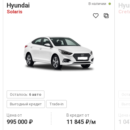
В наличии
Hyundai
Hyu
Solaris
Cret
Осталось:
6 авто
Ост
Выгодный кредит
Trade-in
Выг
Цена от
В кредит от
Цена 
995 000 ₽
11 845 ₽/м
1 04