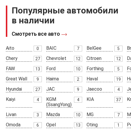
Популярные автомобили
в наличии
Смотреть все авто
Aito
BAIC
BelGee
Br
0
7
5
Chery
Chevrolet
Citroen
D
27
12
12
FAW
Ford
Forthing
F
13
10
5
Great Wall
Haima
Haval
H
9
2
19
Hyundai
JAC
Jaecoo
J
27
9
4
Kaiyi
KGM
KIA
K
4
4
37
(SsangYong)
Livan
Mazda
MG
M
3
10
7
Omoda
Opel
Oting
P
6
13
1