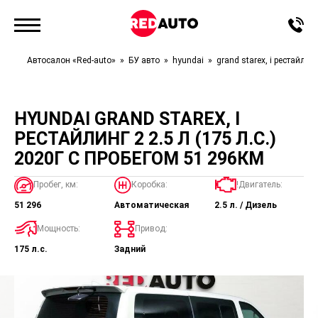
Автосалон «Red-auto»
БУ авто
hyundai
grand starex, i рестайлинг
HYUNDAI GRAND STAREX, I
РЕСТАЙЛИНГ 2 2.5 Л (175 Л.С.)
2020Г С ПРОБЕГОМ 51 296КМ
Пробег, км:
Коробка:
!Двигатель:
51 296
Автоматическая
2.5 л. / Дизель
Мощность:
Привод:
175 л.с.
Задний