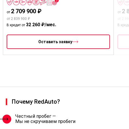
2 709 900 ₽
2 
от
от
от 2 839 900 ₽
от 2 9
32 260 ₽/мес.
В кредит от
В кред
Оставить заявку
Почему RedAuto?
Честный пробег —
Мы не скручиваем пробеги