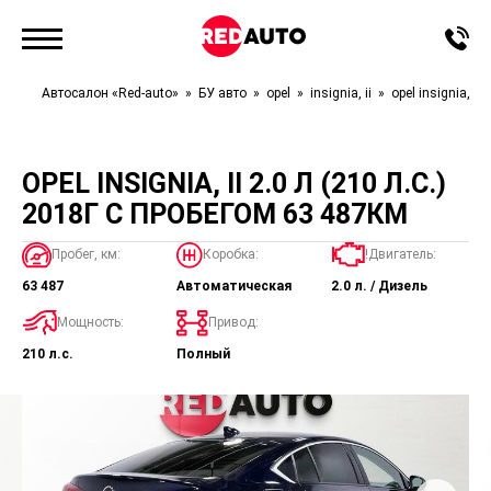
Автосалон «Red-auto»
БУ авто
opel
insignia, ii
opel insignia, ii
OPEL INSIGNIA, II 2.0 Л (210 Л.С.)
2018Г С ПРОБЕГОМ 63 487КМ
Пробег, км:
Коробка:
!Двигатель:
63 487
Автоматическая
2.0 л. / Дизель
Мощность:
Привод:
210 л.с.
Полный