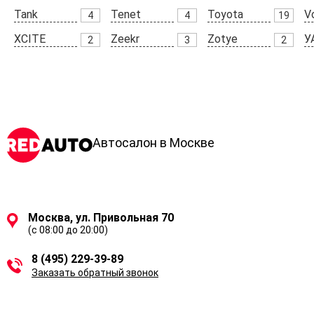
Tank
Tenet
Toyota
V
4
4
19
XCITE
Zeekr
Zotye
У
2
3
2
Автосалон в Москве
Москва, ул. Привольная 70
(с 08:00 до 20:00)
8 (495) 229-39-89
Заказать обратный звонок