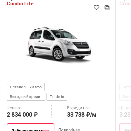
Combo Life
Cros
Осталось:
7 авто
Ост
Выгодный кредит
Trade-in
Выг
Цена от
В кредит от
Цена 
2 834 000 ₽
33 738 ₽/м
3 23
Подробнее
Забронировать
За