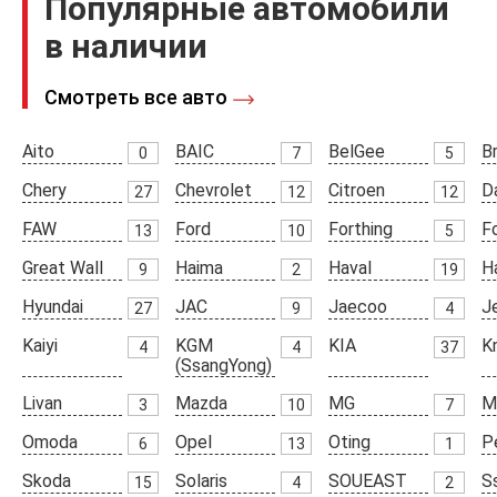
Популярные автомобили
в наличии
Смотреть все авто
Aito
BAIC
BelGee
Br
0
7
5
Chery
Chevrolet
Citroen
D
27
12
12
FAW
Ford
Forthing
F
13
10
5
Great Wall
Haima
Haval
H
9
2
19
Hyundai
JAC
Jaecoo
J
27
9
4
Kaiyi
KGM
KIA
K
4
4
37
(SsangYong)
Livan
Mazda
MG
M
3
10
7
Omoda
Opel
Oting
P
6
13
1
Skoda
Solaris
SOUEAST
S
15
4
2