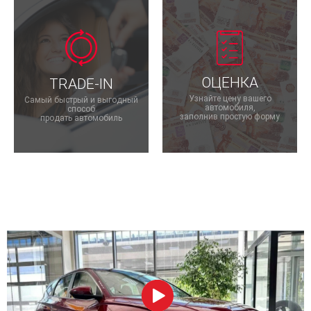
ОЦЕНКА
TRADE-IN
Узнайте цену вашего
Самый быстрый и выгодный
автомобиля,
способ
заполнив простую форму
продать автомобиль