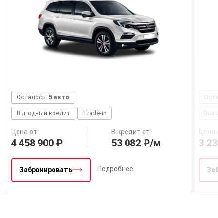
Осталось:
5 авто
Ост
Выгодный кредит
Trade-in
Выг
Цена от
В кредит от
Цена 
4 458 900 ₽
53 082 ₽/м
3 23
Подробнее
Забронировать
За