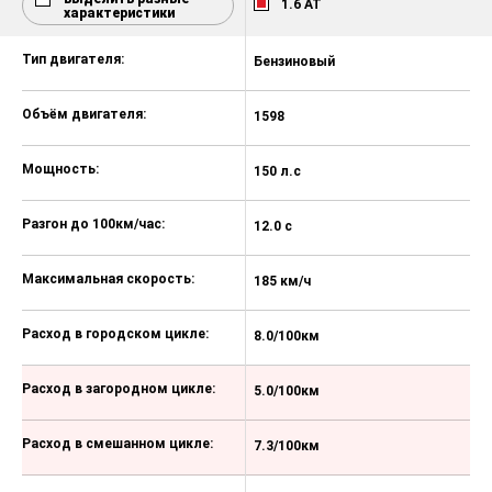
1.6 АТ
характеристики
Малоразмерное запасное колесо
17 дюймов
Тип двигателя:
Бензиновый
Рулевая колонка, регулируемая по
высоте и вылету
Объём двигателя:
1598
Электроусилитель рулевого
управления
Мощность:
150 л.с
Мультифункциональное рулевое
колесо с кожаной отделкой
Разгон до 100км/час:
12.0 с
Передний подлокотник,
регулируемый по высоте
Максимальная скорость:
185 км/ч
Подлокотник заднего ряда с двумя
подстаканниками
Расход в городском цикле:
8.0/100км
Сидения заднего ряда
складывающиеся в пропорции
Расход в загородном цикле:
5.0/100км
60/40
Лючок для лыж в спинке заднего
Расход в смешанном цикле:
7.3/100км
ряда