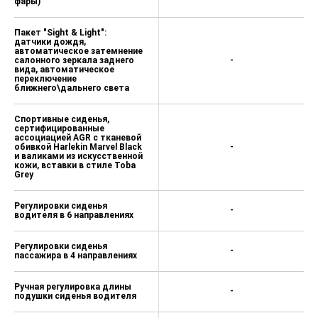
фары)
Пакет "Sight & Light":
датчики дождя,
автоматическое затемнение
салонного зеркала заднего
-
вида, автоматическое
переключение
ближнего\дальнего света
Спортивные сиденья,
сертифицированные
ассоциацией AGR с тканевой
обивкой Harlekin Marvel Black
-
и валиками из искусственной
кожи, вставки в стиле Toba
Grey
Регулировки сиденья
-
водителя в 6 направлениях
Регулировки сиденья
-
пассажира в 4 направлениях
Ручная регулировка длины
-
подушки сиденья водителя