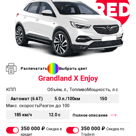
Распечатать
Выбрать цвет
Grandland X Enjoy
КПП
Объём, л., Топливо
Мощность, л.с.
Автомат (6 АT)
5.0 л./100км
150
Макс. скорость
Разгон до 100
185 км/ч
12.0 с
Полное описание
350 000 ₽
350 000 ₽
Скидка в
Скидка по
кредит
Trade-in