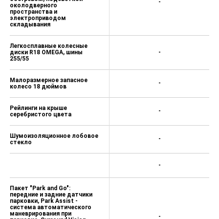
-
околодверного
пространства и
электроприводом
складывания
Легкосплавные колесные
диски R18 OMEGA, шины
-
255/55
Малоразмерное запасное
-
колесо 18 дюймов
Рейлинги на крыше
-
серебристого цвета
Шумоизоляционное лобовое
-
стекло
-
Пакет "Park and Go":
передние и задние датчики
парковки, Park Assist -
система автоматического
маневрирования при
-