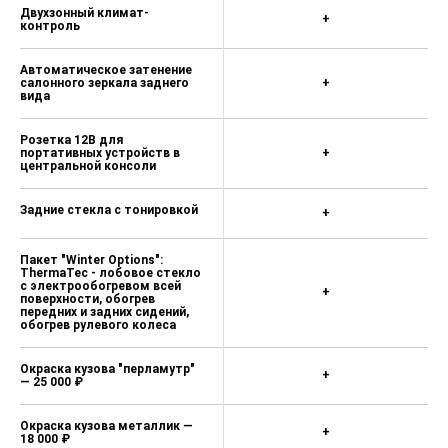
Двухзонный климат-
+
контроль
Автоматическое затенение
салонного зеркала заднего
+
вида
Розетка 12В для
портативных устройств в
+
центральной консоли
Задние стекла с тонировкой
+
Пакет "Winter Options":
ThermaTec - лобовое стекло
с электрообогревом всей
+
поверхности, обогрев
передних и задних сидений,
обогрев рулевого колеса
Окраска кузова "перламутр"
+
— 25 000 ₽
Окраска кузова металлик —
+
18 000 ₽