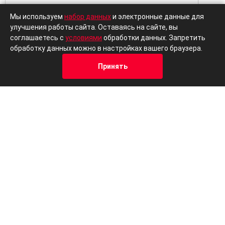
Осталось:
4 авто
Ост
Мы используем
набор данных
и электронные данные для
улучшения работы сайта. Оставаясь на сайте, вы
Выгодный кредит
Trade-in
Выг
соглашаетесь с
условиями
обработки данных. Запретить
Цена от
В кредит от
Цена 
обработку данных можно в настройках вашего браузера.
2 834 000 ₽
33 738 ₽/м
3 23
Принять
Кредит
Отзывы
Позвонить
Адрес
Trade-In
Подробнее
Забронировать
За
Популярные китайские автомобили
В наличии
Foton
Fot