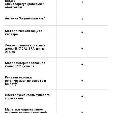
вида с
+
электрорегулировками и
обогревом
Антенна "Акулий плавник"
+
Металлическая защита
+
картера
Легкосплавные колесные
диски R17 CALIBRA, шины
+
215/65
Малоразмерное запасное
+
колесо 17 дюймов
Рулевая колонка,
регулируемая по высоте и
+
вылету
Электроусилитель рулевого
+
управления
Мультифункциональное
рулевое колесо с кожаной
+