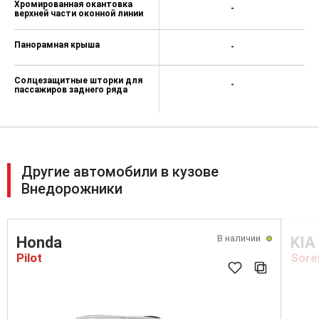
Хромированная окантовка
-
верхней части оконной линии
Панорамная крыша
-
Солцезащитные шторки для
-
пассажиров заднего ряда
Другие автомобили в кузове
Внедорожники
В наличии
Honda
KIA
Pilot
Sore