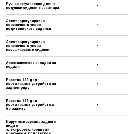
Ручная регулировка длины
-
подушки сиденья пассажира
Электрорегулировка
поясничного упора
-
водительского сиденья
Электрорегулировка
поясничного упора
-
пассажирского сиденья
Алюминиевые накладки на
-
педали
Розетка 12В для
портативных устройств на
-
заднем ряду
Розетка 12В для
портативных устройств в
-
багажнике
Наружные зеркала заднего
вида с
электрорегулировками,
обогревом, подсветкой