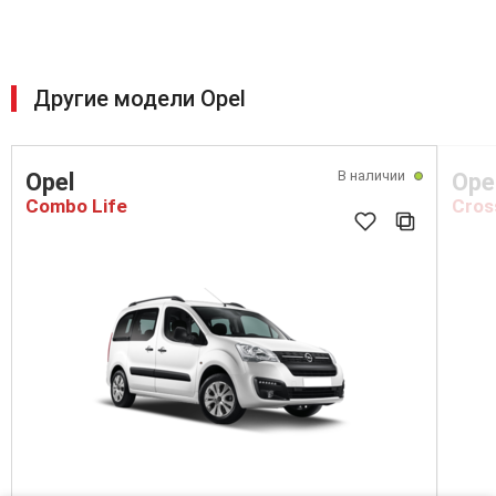
Другие модели Opel
В наличии
Opel
Ope
Combo Life
Cros