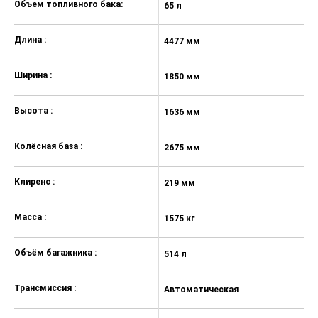
Электростеклоподъемники всех
Объем топливного бака:
65 л
дверей
Электронный стояночный тормоз
Длина :
4477 мм
Кондиционер
Ширина :
1850 мм
Двухзонный климат-контроль
Автоматическое затенение
Высота :
1636 мм
салонного зеркала заднего вида
Розетка 12В для портативных
Колёсная база :
2675 мм
устройств в центральной консоли
Задние стекла с тонировкой
Клиренс :
219 мм
Пакет "Winter Options": ThermaTec -
лобовое стекло с
Масса :
1575 кг
электрообогревом всей
поверхности, обогрев передних и
Объём багажника :
514 л
задних сидений, обогрев рулевого
колеса
Трансмиссия :
Автоматическая
Окраска кузова "перламутр" — 25
000 ₽