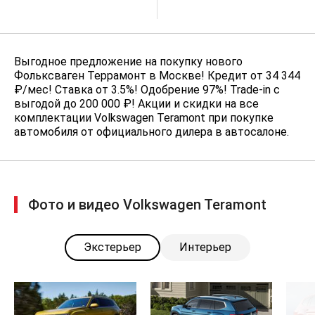
подогревом
3-х зонный климат-контроль
Climatronic с антиаллергенным
фильтром
Выгодное предложение на покупку нового
Фольксваген Террамонт в Москве! Кредит от 34 344
Динамический автокорректор фар
₽/мес! Ставка от 3.5%! Одобрение 97%! Trade-in с
3-спицевое многофункциональное
выгодой до 200 000 ₽! Акции и скидки на все
рулевое колесо
комплектации Volkswagen Teramont при покупке
автомобиля от официального дилера в автосалоне.
Электромеханический усилитель
руля, с регулировкой в
зависимости от скорости
Электроподогрев передних
сидений
Фото и видео Volkswagen Teramont
Центральный замок с
дистанционным управлением, 2
Экстерьер
Интерьер
ключа-пульта
Ассистент движения на подъеме /
спуске
Электромеханический стояночный