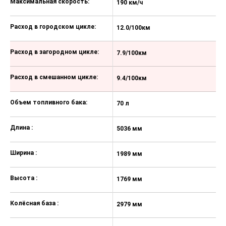
Максимальная скорость:
190 км/ч
19
Электронный иммобилайзер
Расход в городском цикле:
12.0/100км
1
Передние подушки безопасности
для водителя и переднего
пассажира, с функцией
Расход в загородном цикле:
7.9/100км
8
отключения пассажирской
подушки
Расход в смешанном цикле:
9.4/100км
1
Боковые шторки безопасности
спереди и сзади и передние
Объем топливного бака:
боковые подушки
70 л
70
Подголовники на передних
Длина :
сиденьях с механизмом
5036 мм
5
травмобезопасного
демпфирования
Ширина :
1989 мм
1
3 задних подголовника
Высота :
1769 мм
1
3-х точечные ремни безопасности
для всех пассажиров, спереди – с
регулировкой по высоте и
Колёсная база :
2979 мм
2
натяжителями
Визуальная и звуковая индикация