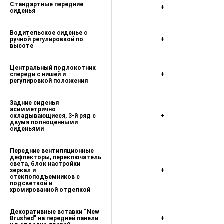
Белый "Pure"
Стандартные передние
+
сиденья
Серебристый "Reflex", металлик -
25 000 ₽
Водительское сиденье с
ручной регулировкой по
+
Серый "Platinum", металлик - 25 000
высоте
₽
Синий "Tourmaline", металлик - 25
Центральный подлокотник
спереди с нишей и
+
000 ₽
регулировкой положения
Красный "Fortana", металлик - 25
000 ₽
Задние сиденья
асимметрично
складывающиеся, 3-й ряд с
+
Желтый "Kurkuma", металлик - 25
двумя полноценными
000 ₽
сиденьями
Черный "Deep", перламутр - 25 000
Передние вентиляционные
₽
дефлекторы, переключатель
света, блок настройки
Чёрный "Titanium" / Чёрный
зеркал и
+
стеклоподъемников с
"Titanium" / Чёрный "Titanium" /
подсветкой и
Бежевый "Shetland"
хромированной отделкой
Декоративные вставки “New
Brushed” на передней панели
+