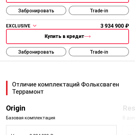
Забронировать
Trade-in
3 934 900
EXCLUSIVE
Купить в кредит
Забронировать
Trade-in
Отличие комплектаций Фольксваген
Террамонт
Origin
Res
Базовая комплектация
В доп