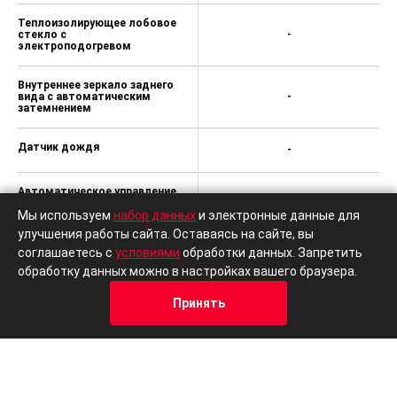
Теплоизолирующее лобовое
стекло с
-
электроподогревом
Внутреннее зеркало заднего
вида с автоматическим
-
затемнением
Датчик дождя
-
Автоматическое управление
головным светом с
отдельными дневными
-
Мы используем
набор данных
и электронные данные для
ходовыми огнями, функция
улучшения работы сайта. Оставаясь на сайте, вы
"Coming/Leaving home"
соглашаетесь с
условиями
обработки данных. Запретить
обработку данных можно в настройках вашего браузера.
Многофункциональное
рулевое колесо с кожаной
-
отделкой
Принять
Кредит
Отзывы
Позвонить
Адрес
Trade-In
Поясничный подпор для
передних сидений с
-
электроприводом