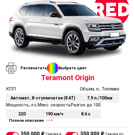
Распечатать
Выбрать цвет
Teramont Origin
КПП
Объём, л., Топливо
Автомат, 8-ступенчатая (8 AT)
7.9 л./100км
Мощность, л.с.
Макс. скорость
Разгон до 100
220
190 км/ч
8.6 с
Полное описание
350 000 ₽
350 000 ₽
Скидка в
Скидка по