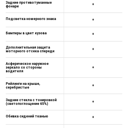
Bluetooth
Задние противотуманные
+
фонари
6 динамиков мультимедийной
аудиосистемы
Подсветка номерного знака
+
Розетка на 12В в передней и
задней части центральной консоли
Бамперы в цвет кузова
+
и в багажном отделении
USB порт в центральной консоли
Дополнительная защита
+
моторного отсека спереди
Балонный ключ и домкрат
Асферическое наружное
Уменьшенное запасное колесо
зеркало со стороны
+
водителя
Пакет для холодного климата
(аккумулятор и генератор
Рейлинги на крыше,
повышенной мощности)
+
серебристые
Сетка для крепления груза в
багажнике - 16 000 ₽
Задние стекла с тонировкой
+
(светопоглощение 65%)
Стояночный отопитель с
дистанционным управлением и
Обивка сидений тканью
+
таймером - 60 000 ₽