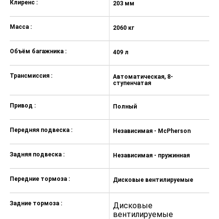
Клиренс :
203 мм
2
непристёгнутых ремней
безопасности
Масса :
2060 кг
21
Детский замок на двери
автомобиля
Объём багажника :
409 л
40
Подготовка Isofix (установочные
места для крепления детских
кресел)
Трансмиссия :
Автоматическая, 8-
А
ступенчатая
с
Дополнительные катафоты в
дверях
Привод :
Полный
П
Система ЭРА-ГЛОНАСС
Передняя подвеска :
Теплоизолирующее лобовое
Независимая - McPherson
Н
стекло
Задняя подвеска :
Независимая - пружинная
Н
Электрообогрев форсунок
омывателя лобового стекла
Передние тормоза :
Дисковые вентилируемые
Д
Внутреннее зеркало заднего вида
с затемнением
Задние тормоза :
Дисковые
Д
Наружные зеркала заднего вида с
вентилируемые
в
электрорегулировками и