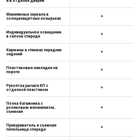
и в отделке дверей
Макияжные зеркала в
+
солнцезащитных козырьках
Индивидуальное освещение
+
в салоне спереди
Карманы в спинках передних
+
сидений
Пластиковые накладки на
+
пороги
Рукоятка рычага КП с
+
отделкой пластиком
Полка багажника с
роликовым механизмом,
+
съемная
Прикуриватель и съемная
+
пепельница спереди