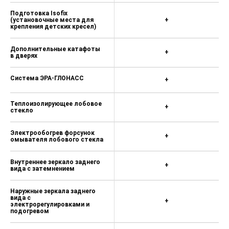
Подготовка Isofix
(установочные места для
+
крепления детских кресел)
Дополнительные катафоты
+
в дверях
Система ЭРА-ГЛОНАСС
+
Теплоизолирующее лобовое
+
стекло
Электрообогрев форсунок
+
омывателя лобового стекла
Внутреннее зеркало заднего
+
вида с затемнением
Наружные зеркала заднего
вида с
+
электрорегулировками и
подогревом