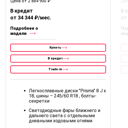
Цена от 2 884 900 ₽
Цен
В кредит
В 
от 34 344 ₽/мес.
от
Подробнее о
По
модели
мо
Купить
В кредит
Trade-in
Легкосплавные диски "Prisma" 8 J x
18, шины – 245/60 R18 , болты-
секретки
Светодиодные фары ближнего и
дальнего света с отдельными
дневными ходовыми огнями