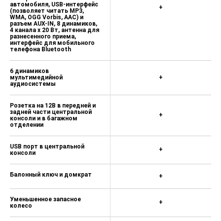
автомобиля, USB-интерфейс
+
(позволяет читать MP3,
WMA, OGG Vorbis, AAC) и
разъем AUX-IN, 8 динамиков,
4 канала х 20 Вт, антенна для
разнесенного приема,
интерфейс для мобильного
телефона Bluetooth
6 динамиков
мультимедийной
+
аудиосистемы
Розетка на 12В в передней и
задней части центральной
+
консоли и в багажном
отделении
USB порт в центральной
+
консоли
Балонный ключ и домкрат
+
Уменьшенное запасное
+
колесо