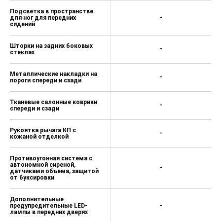
Подсветка в пространстве
для ног для передних
-
сидений
Шторки на задних боковых
-
стеклах
Металлические накладки на
-
пороги спереди и сзади
Тканевые салонные коврики
-
спереди и сзади
Рукоятка рычага КП с
-
кожаной отделкой
Противоугонная система с
автономной сиреной,
-
датчиками объема, защитой
от буксировки
Дополнительные
предупредительные LED-
-
лампы в передних дверях