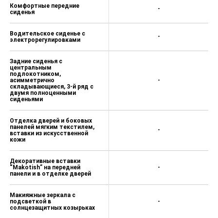
Комфортные передние
-
сиденья
Водительское сиденье с
-
электрорегулировками
Задние сиденья с
центральным
подлокотником,
асимметрично
-
складывающиеся, 3-й ряд с
двумя полноценными
сиденьями
Отделка дверей и боковых
панелей мягким текстилем,
-
вставки из искусственной
кожи
Декоративные вставки
“Makotish” на передней
-
панели и в отделке дверей
Макияжные зеркала с
подсветкой в
-
солнцезащитных козырьках