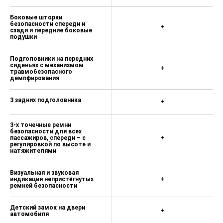
Боковые шторки
безопасности спереди и
+
сзади и передние боковые
подушки
Подголовники на передних
сиденьях с механизмом
+
травмобезопасного
демпфирования
3 задних подголовника
+
3-х точечные ремни
безопасности для всех
пассажиров, спереди – с
+
регулировкой по высоте и
натяжителями
Визуальная и звуковая
индикация непристёгнутых
+
ремней безопасности
Детский замок на двери
+
автомобиля