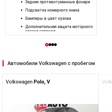
Задние противотуманные фонари
Подсветка номерного знака
Бамперы в цвет кузова
Дополнительная защита моторного
отсека спереди
Асферическое наружное зеркало
со стороны водителя
Рейлинги на крыше, серебристые
Задние стекла с тонировкой
Автомобили Volkswagen с пробегом
(светопоглощение 65%)
Обивка сидений тканью
Volkswagen
Polo, V
Vol
Стандартные передние сиденья
Водительское сиденье с ручной
регулировкой по высоте
Центральный подлокотник
спереди с нишей и регулировкой
положения