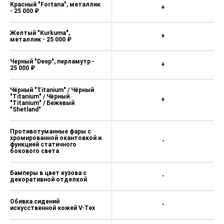
Красный "Fortana", металлик
+
- 25 000 ₽
Желтый "Kurkuma",
+
металлик - 25 000 ₽
Черный "Deep", перламутр -
+
25 000 ₽
Чёрный "Titanium" / Чёрный
"Titanium" / Чёрный
+
"Titanium" / Бежевый
"Shetland"
Противотуманные фары с
хромированной окантовкой и
-
функцией статичного
бокового света
Бамперы в цвет кузова с
-
декоративной отделкой
Обивка сидений
-
искусственной кожей V-Tex