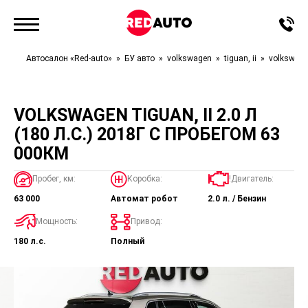
Автосалон «Red-auto»
БУ авто
volkswagen
tiguan, ii
volkswagen
VOLKSWAGEN TIGUAN, II 2.0 Л
(180 Л.С.) 2018Г С ПРОБЕГОМ 63
000КМ
Пробег, км:
Коробка:
!Двигатель:
63 000
Автомат робот
2.0 л. / Бензин
Мощность:
Привод:
180 л.с.
Полный