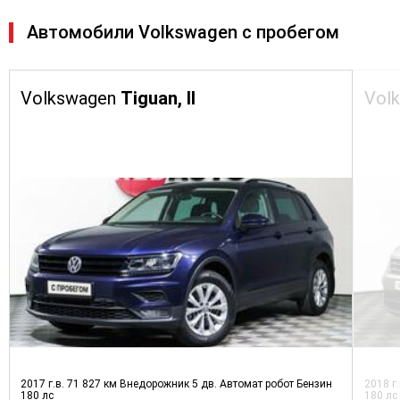
Автомобили Volkswagen с пробегом
Volkswagen
Tiguan, II
Vol
2017 г.в.
71 827 км
Внедорожник 5 дв.
Автомат робот
Бензин
2018 г
180 лс
180 лс