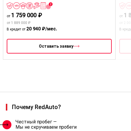
1 759 000 ₽
1 
от
от
от 1 889 000 ₽
от 2 0
20 940 ₽/мес.
В кредит от
В кред
Оставить заявку
Почему RedAuto?
Честный пробег —
Мы не скручиваем пробеги