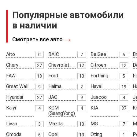
Популярные автомобили
в наличии
Смотреть все авто
Aito
BAIC
BelGee
Br
0
7
5
Chery
Chevrolet
Citroen
D
27
12
12
FAW
Ford
Forthing
F
13
10
5
Great Wall
Haima
Haval
H
9
2
19
Hyundai
JAC
Jaecoo
J
27
9
4
Kaiyi
KGM
KIA
K
4
4
37
(SsangYong)
Livan
Mazda
MG
M
3
10
7
Omoda
Opel
Oting
P
6
13
1