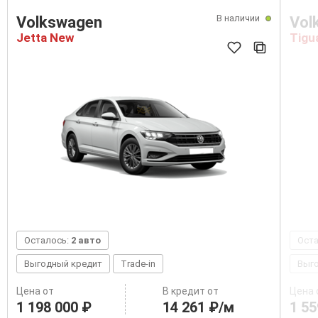
В наличии
Volkswagen
Vol
Jetta New
Tigu
Осталось:
2 авто
Ост
Выгодный кредит
Trade-in
Выг
Цена от
В кредит от
Цена 
1 198 000 ₽
14 261 ₽/м
1 55