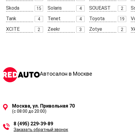
Skoda
Solaris
SOUEAST
S
15
4
2
Tank
Tenet
Toyota
V
4
4
19
XCITE
Zeekr
Zotye
У
2
3
2
Автосалон в Москве
Москва, ул. Привольная 70
(с 08:00 до 20:00)
8 (495) 229-39-89
Заказать обратный звонок