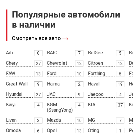
Популярные автомобили
в наличии
Смотреть все авто
Aito
BAIC
BelGee
Br
0
7
5
Chery
Chevrolet
Citroen
D
27
12
12
FAW
Ford
Forthing
F
13
10
5
Great Wall
Haima
Haval
H
9
2
19
Hyundai
JAC
Jaecoo
J
27
9
4
Kaiyi
KGM
KIA
K
4
4
37
(SsangYong)
Livan
Mazda
MG
M
3
10
7
Omoda
Opel
Oting
P
6
13
1