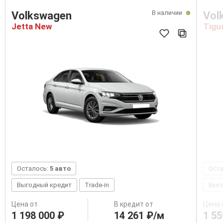
В наличии
Volkswagen
Vol
Jetta New
Tigu
Осталось:
5 авто
Ост
Выгодный кредит
Trade-in
Выг
Цена от
В кредит от
Цена 
1 198 000 ₽
14 261 ₽/м
1 55