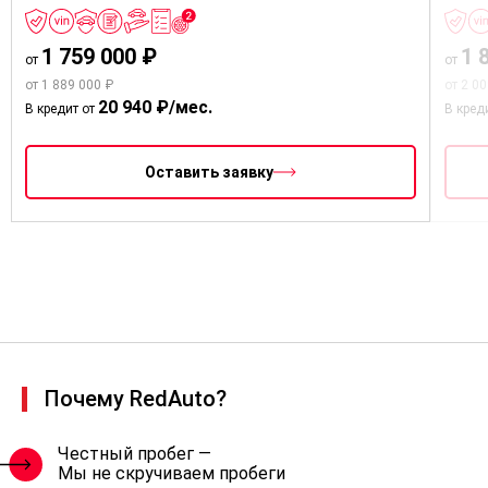
1 759 000 ₽
1 
от
от
от 1 889 000 ₽
от 2 0
20 940 ₽/мес.
В кредит от
В кред
Оставить заявку
Почему RedAuto?
Честный пробег —
Мы не скручиваем пробеги