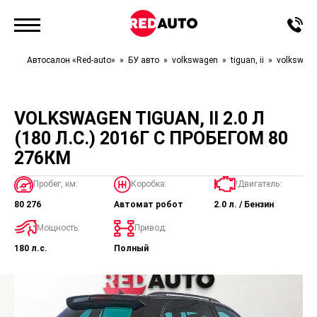
Автосалон «Red-auto»
БУ авто
volkswagen
tiguan, ii
volkswagen
VOLKSWAGEN TIGUAN, II 2.0 Л
(180 Л.С.) 2016Г С ПРОБЕГОМ 80
276КМ
Пробег, км:
Коробка:
!Двигатель:
80 276
Автомат робот
2.0 л. / Бензин
Мощность:
Привод:
180 л.с.
Полный