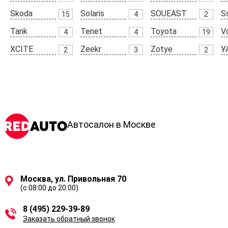
Skoda
Solaris
SOUEAST
S
15
4
2
Tank
Tenet
Toyota
V
4
4
19
XCITE
Zeekr
Zotye
У
2
3
2
Автосалон в Москве
Москва, ул. Привольная 70
(с 08:00 до 20:00)
8 (495) 229-39-89
Заказать обратный звонок