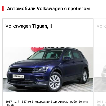
Автомобили Volkswagen с пробегом
Volkswagen
Tiguan, II
Vol
2017 г.в.
71 827 км
Внедорожник 5 дв.
Автомат робот
Бензин
2018 г
180 лс
180 лс