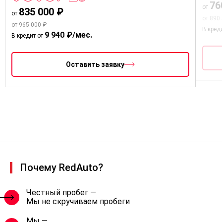
76
от
835 000 ₽
от
от 890
от 965 000 ₽
В кред
9 940 ₽/мес.
В кредит от
Оставить заявку
Почему RedAuto?
Честный пробег —
Мы не скручиваем пробеги
Мы —