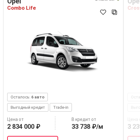
Opel
Ope
Combo Life
Cros
Осталось:
6 авто
Ост
Выгодный кредит
Trade-in
Выг
Цена от
В кредит от
Цена 
2 834 000 ₽
33 738 ₽/м
3 23