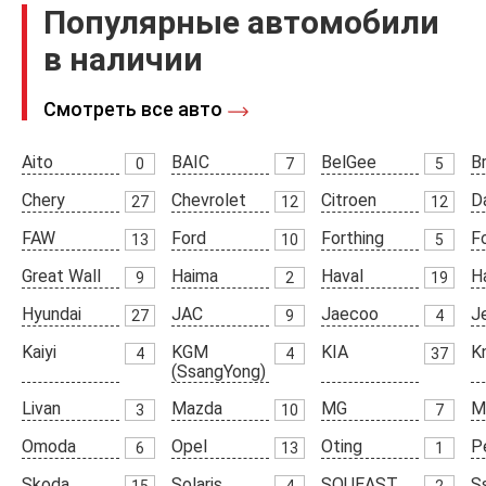
Популярные автомобили
в наличии
Смотреть все авто
Aito
BAIC
BelGee
Br
0
7
5
Chery
Chevrolet
Citroen
D
27
12
12
FAW
Ford
Forthing
F
13
10
5
Great Wall
Haima
Haval
H
9
2
19
Hyundai
JAC
Jaecoo
J
27
9
4
Kaiyi
KGM
KIA
K
4
4
37
(SsangYong)
Livan
Mazda
MG
M
3
10
7
Omoda
Opel
Oting
P
6
13
1
Skoda
Solaris
SOUEAST
S
15
4
2