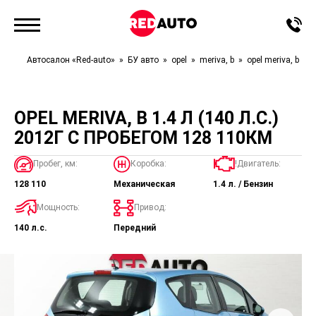
Автосалон «Red-auto»
БУ авто
opel
meriva, b
opel meriva, b
OPEL MERIVA, B 1.4 Л (140 Л.С.)
2012Г С ПРОБЕГОМ 128 110КМ
Пробег, км:
Коробка:
!Двигатель:
128 110
Механическая
1.4 л. / Бензин
Мощность:
Привод:
140 л.с.
Передний