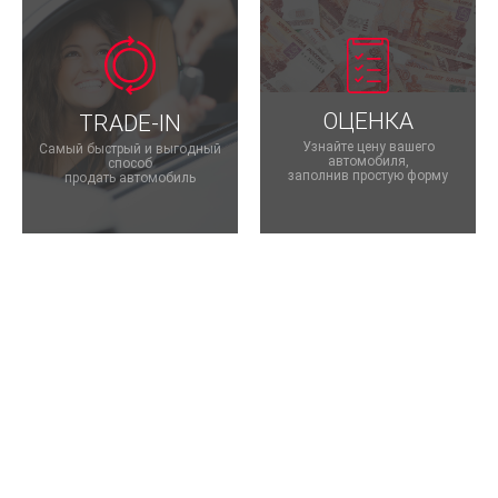
ОЦЕНКА
TRADE-IN
Узнайте цену вашего
Самый быстрый и выгодный
автомобиля,
способ
заполнив простую форму
продать автомобиль