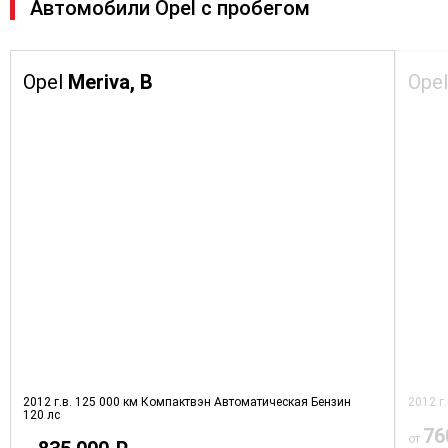
Автомобили Opel с пробегом
Opel
Meriva, B
Ope
2012 г.в.
125 000 км
Компактвэн
Автоматическая
Бензин
2012 г
120 лс
76
от