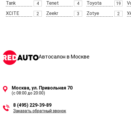
Tank
Tenet
Toyota
V
4
4
19
XCITE
Zeekr
Zotye
У
2
3
2
Автосалон в Москве
Москва, ул. Привольная 70
(с 08:00 до 20:00)
8 (495) 229-39-89
Заказать обратный звонок