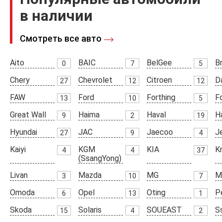
в наличии
Смотреть все авто
Aito
BAIC
BelGee
Br
0
7
5
Chery
Chevrolet
Citroen
D
27
12
12
FAW
Ford
Forthing
F
13
10
5
Great Wall
Haima
Haval
H
9
2
19
Hyundai
JAC
Jaecoo
J
27
9
4
Kaiyi
KGM
KIA
K
4
4
37
(SsangYong)
Livan
Mazda
MG
M
3
10
7
Omoda
Opel
Oting
P
6
13
1
Skoda
Solaris
SOUEAST
S
15
4
2