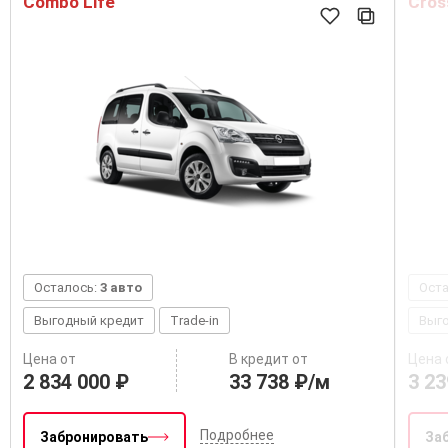
Combo Life
Cros
Осталось:
3 авто
Ост
Выгодный кредит
Trade-in
Выг
Цена от
В кредит от
Цена 
2 834 000 ₽
33 738 ₽/м
3 23
Подробнее
Забронировать
За