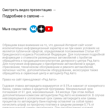
Смотреть видео презентацию
Подробнее о салоне
Мы в соцсетях:
Обращаем ваше внимание на то, что данный Интернет-сайт носит
исключительно информационный характер и ни при каких условиях не
является публичной офертой, определяемой положениями Статьи 437
Гражданского кодекса Российской Федерации. Для получения подробной
информации о стоимости размещенных автомобилей с пробегом
обращайтесь к продавцам-консультантам дилерского центра Ред Авто.
Для получения информации о приобретении автомобилей в кредит,
страховании, техническом обслуживании и ремонте автомобилей,
запасных частях, дополнительном оборудовании, аксессуарах также
обращайтесь в сервисный центр и автоцентр Ред Авто.
Права на сайт принадлежат «Ред Авто»
Годовая ставка автокредита варьируется от 8.5% и зависит от конкретного
банка, суммы займа и кредитной программы. Минимальный срок
погашения от 61 дня, максимальный - 84 месяца. При этом любые
дополнительные комиссии автоцентром Ред Авто не взимаются. В случае
невозвращения в условленный срок суммы автокредита или суммы
процентов по автокредиту банк-партнер оставляет за собой право
начислить штраф за просрочку платежа в среднем размере 0,1% от
первоначальной суммы автокредита. При несоблюдении условий