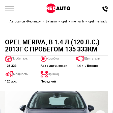
Автосалон «Red-auto»
БУ авто
opel
meriva, b
opel meriva, b
OPEL MERIVA, B 1.4 Л (120 Л.С.)
2013Г С ПРОБЕГОМ 135 333КМ
Пробег, км:
Коробка:
!Двигатель:
135 333
Автоматическая
1.4 л. / Бензин
Мощность:
Привод:
120 л.с.
Передний