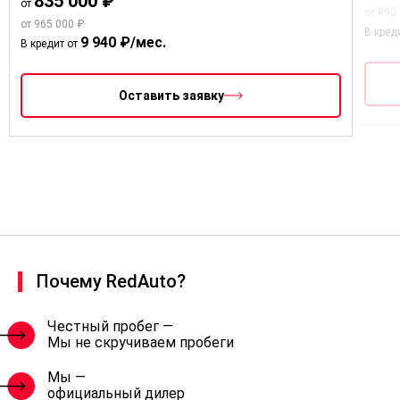
835 000 ₽
от
от 890
от 965 000 ₽
В кред
9 940 ₽/мес.
В кредит от
Оставить заявку
Почему RedAuto?
Честный пробег —
Мы не скручиваем пробеги
Мы —
официальный дилер