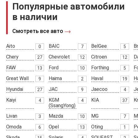
Популярные автомобили
в наличии
Смотреть все авто
Aito
BAIC
BelGee
Br
0
7
5
Chery
Chevrolet
Citroen
D
27
12
12
FAW
Ford
Forthing
F
13
10
5
Great Wall
Haima
Haval
H
9
2
19
Hyundai
JAC
Jaecoo
J
27
9
4
Kaiyi
KGM
KIA
K
4
4
37
(SsangYong)
Livan
Mazda
MG
M
3
10
7
Omoda
Opel
Oting
P
6
13
1
Skoda
Solaris
SOUEAST
S
15
4
2