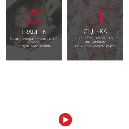
ОЦЕНКА
TRADE-IN
Узнайте цену вашего
Самый быстрый и выгодный
автомобиля,
способ
заполнив простую форму
продать автомобиль