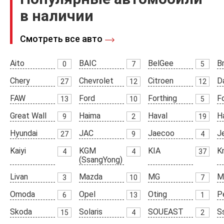
в наличии
Смотреть все авто
Aito
BAIC
BelGee
Br
0
7
5
Chery
Chevrolet
Citroen
D
27
12
12
FAW
Ford
Forthing
F
13
10
5
Great Wall
Haima
Haval
H
9
2
19
Hyundai
JAC
Jaecoo
J
27
9
4
Kaiyi
KGM
KIA
K
4
4
37
(SsangYong)
Livan
Mazda
MG
M
3
10
7
Omoda
Opel
Oting
P
6
13
1
Skoda
Solaris
SOUEAST
S
15
4
2