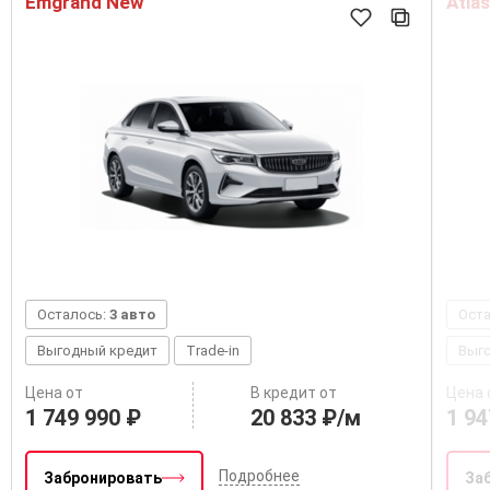
Emgrand New
Atla
Осталось:
3 авто
Ост
Выгодный кредит
Trade-in
Выг
Цена от
В кредит от
Цена 
1 749 990 ₽
20 833 ₽/м
1 94
Подробнее
Забронировать
За