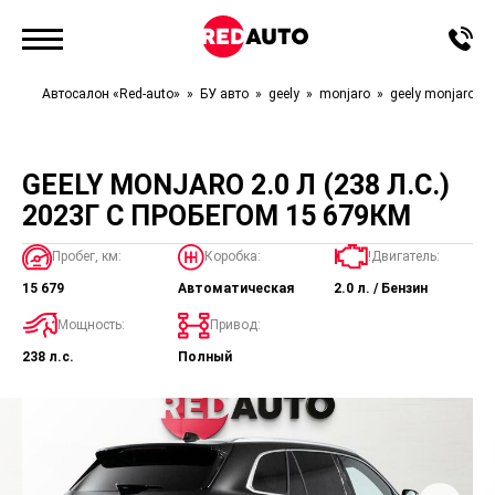
Автосалон «Red-auto»
БУ авто
geely
monjaro
geely monjaro
GEELY MONJARO 2.0 Л (238 Л.С.)
2023Г С ПРОБЕГОМ 15 679КМ
Пробег, км:
Коробка:
!Двигатель:
15 679
Автоматическая
2.0 л. / Бензин
Мощность:
Привод:
238 л.с.
Полный