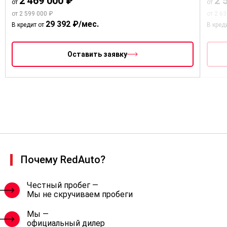
2 469 000 ₽
2 
от
от
от 2 599 000 ₽
от 2 6
29 392 ₽/мес.
В кредит от
В кред
Оставить заявку
Почему RedAuto?
Честный пробег —
Мы не скручиваем пробеги
Мы —
официальный дилер