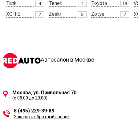
Tank
Tenet
Toyota
V
4
4
19
XCITE
Zeekr
Zotye
У
2
3
2
Автосалон в Москве
Москва, ул. Привольная 70
(с 08:00 до 20:00)
8 (495) 229-39-89
Заказать обратный звонок