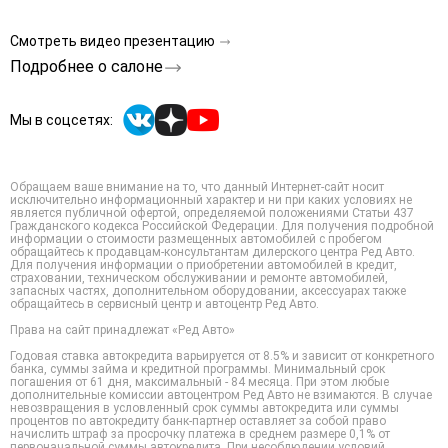
Смотреть видео презентацию
Подробнее о салоне
Мы в соцсетях:
Обращаем ваше внимание на то, что данный Интернет-сайт носит
исключительно информационный характер и ни при каких условиях не
является публичной офертой, определяемой положениями Статьи 437
Гражданского кодекса Российской Федерации. Для получения подробной
информации о стоимости размещенных автомобилей с пробегом
обращайтесь к продавцам-консультантам дилерского центра Ред Авто.
Для получения информации о приобретении автомобилей в кредит,
страховании, техническом обслуживании и ремонте автомобилей,
запасных частях, дополнительном оборудовании, аксессуарах также
обращайтесь в сервисный центр и автоцентр Ред Авто.
Права на сайт принадлежат «Ред Авто»
Годовая ставка автокредита варьируется от 8.5% и зависит от конкретного
банка, суммы займа и кредитной программы. Минимальный срок
погашения от 61 дня, максимальный - 84 месяца. При этом любые
дополнительные комиссии автоцентром Ред Авто не взимаются. В случае
невозвращения в условленный срок суммы автокредита или суммы
процентов по автокредиту банк-партнер оставляет за собой право
начислить штраф за просрочку платежа в среднем размере 0,1% от
первоначальной суммы автокредита. При несоблюдении условий