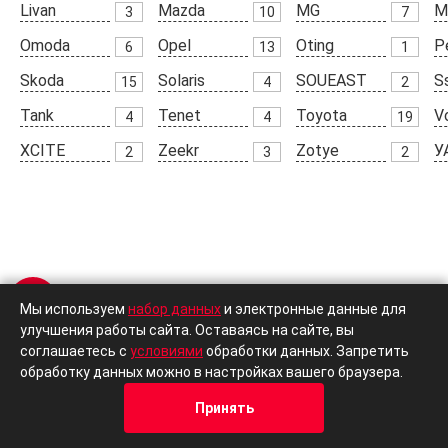
Livan
Mazda
MG
M
3
10
7
Omoda
Opel
Oting
P
6
13
1
Skoda
Solaris
SOUEAST
S
15
4
2
Tank
Tenet
Toyota
V
4
4
19
XCITE
Zeekr
Zotye
У
2
3
2
Автосалон в Москве
Мы используем
набор данных
и электронные данные для
улучшения работы сайта. Оставаясь на сайте, вы
соглашаетесь с
условиями
обработки данных. Запретить
обработку данных можно в настройках вашего браузера.
Москва, ул. Привольная 70
Принять
(с 08:00 до 20:00)
Кредит
Отзывы
Позвонить
Адрес
Trade-In