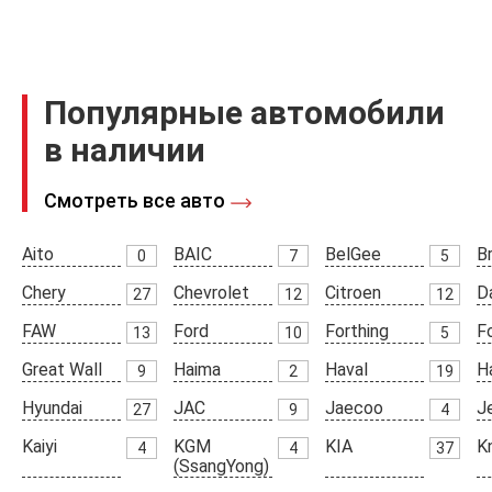
Популярные автомобили
в наличии
Смотреть все авто
Aito
BAIC
BelGee
Br
0
7
5
Chery
Chevrolet
Citroen
D
27
12
12
FAW
Ford
Forthing
F
13
10
5
Great Wall
Haima
Haval
H
9
2
19
Hyundai
JAC
Jaecoo
J
27
9
4
Kaiyi
KGM
KIA
K
4
4
37
(SsangYong)