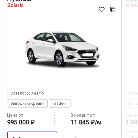
В наличии
Hyundai
Hyu
Solaris
Cret
Осталось:
7 авто
Ост
Выгодный кредит
Trade-in
Выг
Цена от
В кредит от
Цена 
995 000 ₽
11 845 ₽/м
1 04