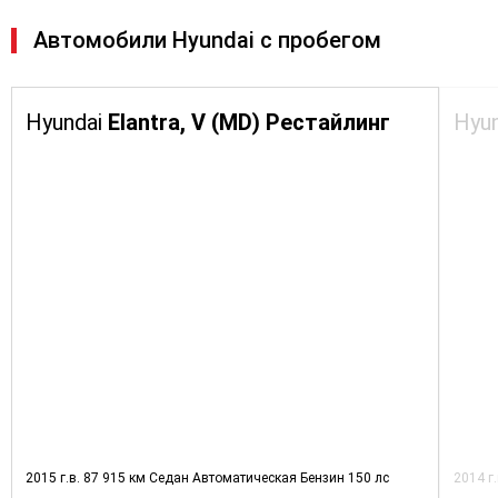
Автомобили Hyundai с пробегом
Hyundai
Elantra, V (MD) Рестайлинг
Hyu
2015 г.в.
87 915 км
Седан
Автоматическая
Бензин
150 лс
2014 г