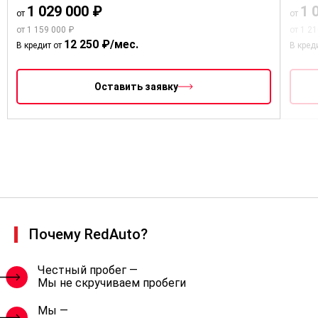
1 029 000 ₽
1 
от
от
от 1 159 000 ₽
от 1 2
12 250 ₽/мес.
В кредит от
В кред
Оставить заявку
Почему RedAuto?
Честный пробег —
Мы не скручиваем пробеги