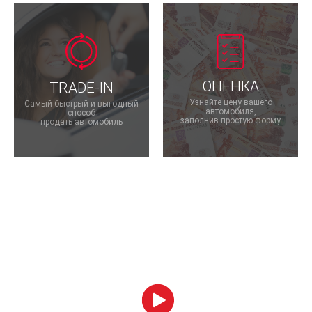
ОЦЕНКА
TRADE-IN
Узнайте цену вашего
Самый быстрый и выгодный
автомобиля,
способ
заполнив простую форму
продать автомобиль