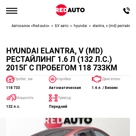
Автосалон «Red-auto»
БУ авто
hyundai
elantra, v (md) рестайлин
HYUNDAI ELANTRA, V (MD)
РЕСТАЙЛИНГ 1.6 Л (132 Л.С.)
2015Г С ПРОБЕГОМ 118 733КМ
Пробег, км:
Коробка:
!Двигатель:
118 733
Автоматическая
1.6 л. / Бензин
Мощность:
Привод:
132 л.с.
Передний