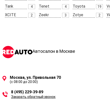
Skoda
Solaris
SOUEAST
S
15
4
2
Tank
Tenet
Toyota
V
4
4
19
XCITE
Zeekr
Zotye
У
2
3
2
Автосалон в Москве
Москва, ул. Привольная 70
(с 08:00 до 20:00)
8 (495) 229-39-89
Заказать обратный звонок