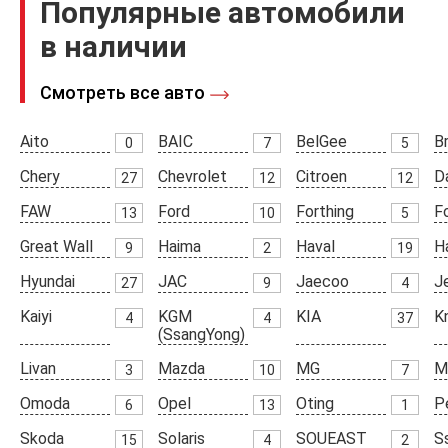
Популярные автомобили
в наличии
Смотреть все авто
Aito
BAIC
BelGee
Br
0
7
5
Chery
Chevrolet
Citroen
D
27
12
12
FAW
Ford
Forthing
F
13
10
5
Great Wall
Haima
Haval
H
9
2
19
Hyundai
JAC
Jaecoo
J
27
9
4
Kaiyi
KGM
KIA
K
4
4
37
(SsangYong)
Livan
Mazda
MG
M
3
10
7
Omoda
Opel
Oting
P
6
13
1