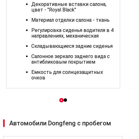
Декоративные вставки салона,
цвет - "Royal Black"
Материал отделки салона - ткань
Регулировка сиденья водителя в 4
направлениях, механическая
Складывающиеся задние сиденья
Салонное зеркало заднего вида с
антибликовым покрытием
Емкость для солнцезащитных
очков
Передний центральный
подлокотник с дополнительной
емкостью
Передний центральный
подстаканник
Автомобили Dongfeng с пробегом
Фары головного света с LED
габаритными огнями