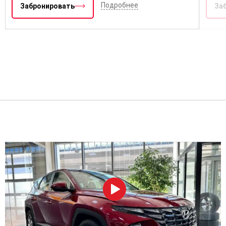
Подробнее
Забронировать
За