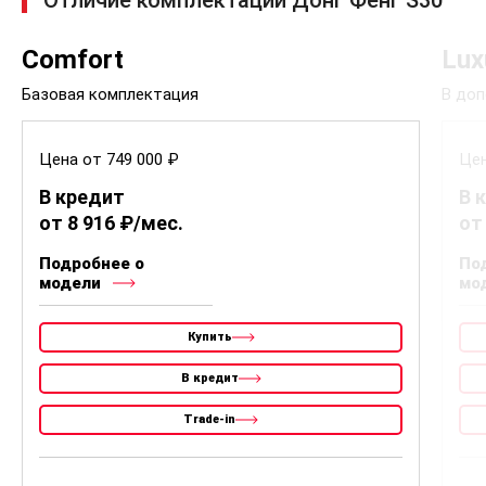
Comfort
Lux
Базовая комплектация
В доп
Цена от 749 000 ₽
Цен
В кредит
В 
от 8 916 ₽/мес.
от
Подробнее о
По
модели
мо
Купить
В кредит
Trade-in