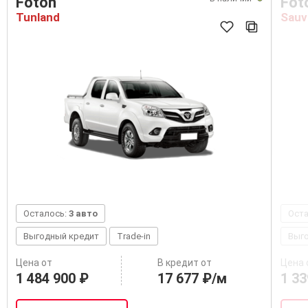
Foton
Fot
Tunland
Sauv
Осталось:
3 авто
Ост
Выгодный кредит
Trade-in
Выг
Цена от
В кредит от
Цена 
1 484 900 ₽
17 677 ₽/м
1 33