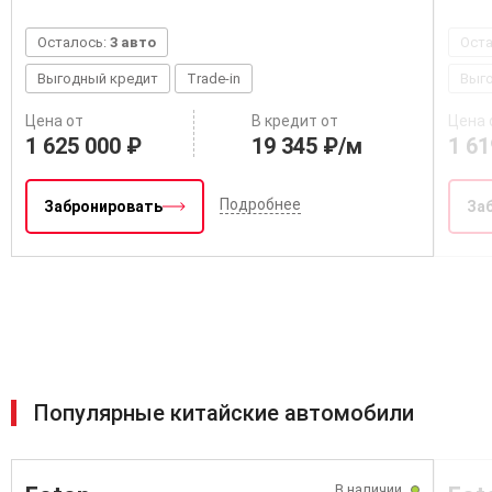
Осталось:
3 авто
Ост
Выгодный кредит
Trade-in
Выг
Цена от
В кредит от
Цена 
1 625 000 ₽
19 345 ₽/м
1 61
Подробнее
Забронировать
За
Популярные китайские автомобили
В наличии