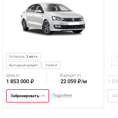
Осталось:
3 авто
Ост
Выгодный кредит
Trade-in
Выг
Цена от
В кредит от
Цена 
1 853 000 ₽
22 059 ₽/м
1 03
Подробнее
Забронировать
За