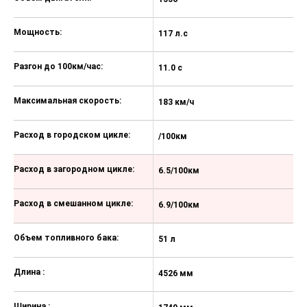
Пульт дистанционного управления
со складным ключом и функцией
Мощность:
117 л.с
11
поиска автомобиля
Регулировка рулевой колонки по
Разгон до 100км/час:
11.0 с
12
вылету и наклону
Стеклоподъёмники всех стёкол с
Максимальная скорость:
183 км/ч
18
электроприводом
Кондиционер
Расход в городском цикле:
/100км
/
Регулировка яркости панели
приборов
Расход в загородном цикле:
6.5/100км
6
Передние/Задние лампы
освещения салона
Расход в смешанном цикле:
6.9/100км
7
Кнопки управления
стеклоподъёмниками с
Объем топливного бака:
51 л
51
подсветкой
Функция автоматического
Длина :
4526 мм
4
освещения багажника
Ширина :