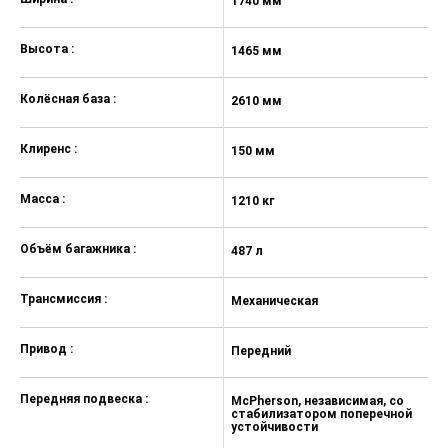
Функция задержки выключения
1740 мм
1
головного света
Высота :
Полноразмерное запасное колесо
1465 мм
1
MР3/USB - порт с функцией
Колёсная база :
зарядки
2610 мм
2
Мультимедиа центр с цветным
Клиренс :
touch-screen дисплеем 6,5"
150 мм
1
Количество динамиков - 4
Масса :
1210 кг
12
Объём багажника :
487 л
48
Трансмиссия :
Механическая
А
Привод :
Передний
П
Передняя подвеска :
McPherson, независимая, со
M
стабилизатором поперечной
с
устойчивости
у