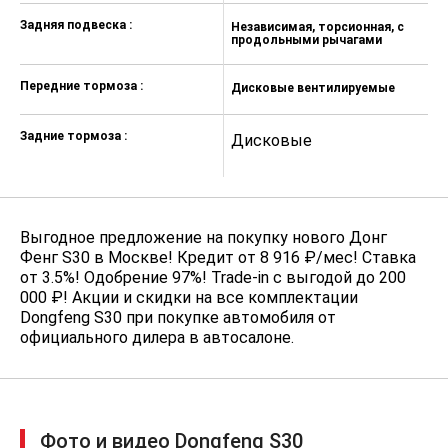
Задняя подвеска :
Независимая, торсионная, с
Н
продольными рычагами
п
Передние тормоза :
Дисковые вентилируемые
Д
Задние тормоза :
Дисковые
Д
Выгодное предложение на покупку нового Донг
Фенг S30 в Москве! Кредит от 8 916 ₽/мес! Ставка
от 3.5%! Одобрение 97%! Trade-in с выгодой до 200
000 ₽! Акции и скидки на все комплектации
Dongfeng S30 при покупке автомобиля от
официального дилера в автосалоне.
Фото и видео Dongfeng S30