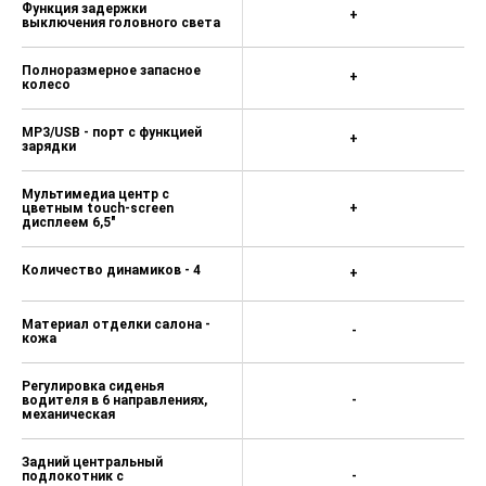
Функция задержки
+
выключения головного света
Полноразмерное запасное
+
колесо
MР3/USB - порт с функцией
+
зарядки
Мультимедиа центр с
цветным touch-screen
+
дисплеем 6,5"
Количество динамиков - 4
+
Материал отделки салона -
-
кожа
Регулировка сиденья
водителя в 6 направлениях,
-
механическая
Задний центральный
подлокотник с
-