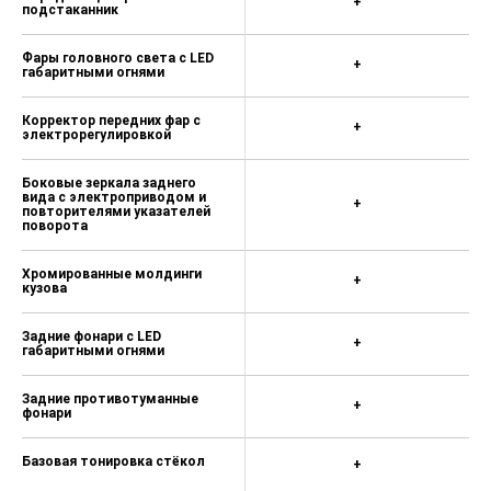
+
подстаканник
Фары головного света с LED
+
габаритными огнями
Корректор передних фар с
+
электрорегулировкой
Боковые зеркала заднего
вида с электроприводом и
+
повторителями указателей
поворота
Хромированные молдинги
+
кузова
Задние фонари с LED
+
габаритными огнями
Задние противотуманные
+
фонари
Базовая тонировка стёкол
+