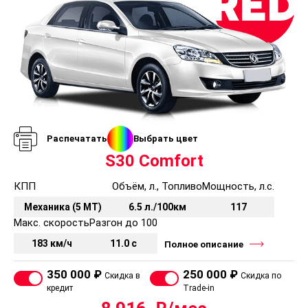
Распечатать
Выбрать цвет
S30 Comfort
КПП
Объём, л., Топливо
Мощность, л.с.
Механика (5 MT)
6.5 л./100км
117
Макс. скорость
Разгон до 100
183 км/ч
11.0 с
Полное описание
350 000 ₽
250 000 ₽
Скидка в
Скидка по
кредит
Trade-in