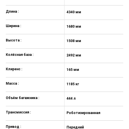
Длина :
4340 мм
4
Ширина :
1680 мм
1
Высота :
1508 мм
1
Колёсная база :
2492 мм
2
Клиренс :
165 мм
1
Масса :
1185 кг
11
Объём багажника :
444 л
44
Трансмиссия :
Роботизированная
М
Привод :
Передний
П