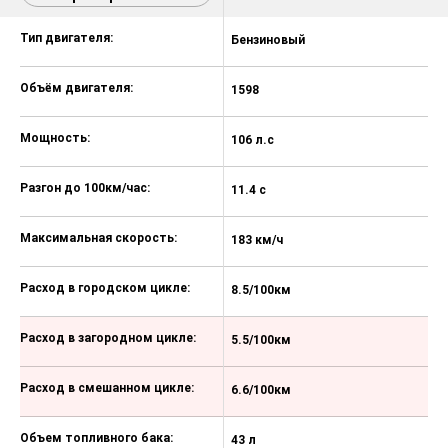
Тип двигателя:
Бензиновый
Б
Объём двигателя:
1598
1
Мощность:
106 л.с
10
Разгон до 100км/час:
11.4 с
11
Максимальная скорость:
183 км/ч
18
Расход в городском цикле:
8.5/100км
8
Расход в загородном цикле:
5.5/100км
5
Расход в смешанном цикле:
6.6/100км
6
Объем топливного бака:
43 л
43