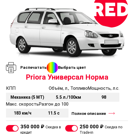
Распечатать
Выбрать цвет
Priora Универсал Норма
КПП
Объём, л., Топливо
Мощность, л.с.
Механика (5 MT)
5.5 л./100км
98
Макс. скорость
Разгон до 100
183 км/ч
11.5 с
Полное описание
350 000 ₽
250 000 ₽
Скидка в
Скидка по
кредит
Trade-in