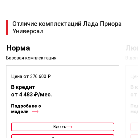
Отличие комплектаций Лада Приора
Универсал
Норма
Лю
Базовая комплектация
В доп
Цена от 376 600 ₽
Цен
В кредит
В 
от 4 483 ₽/мес.
от
Подробнее о
По
модели
мо
Купить