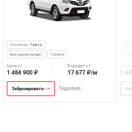
Осталось:
7 авто
Ост
Выгодный кредит
Trade-in
Выг
Цена от
В кредит от
Цена 
1 484 900 ₽
17 677 ₽/м
1 33
Подробнее
Забронировать
За