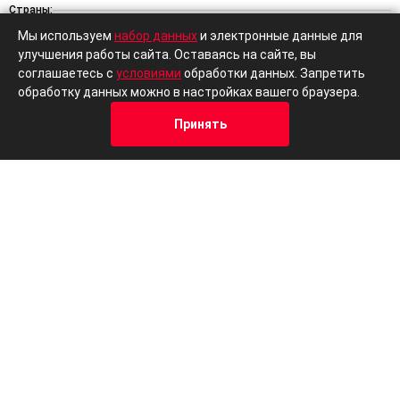
Страны:
Мы используем
набор данных
и электронные данные для
улучшения работы сайта. Оставаясь на сайте, вы
Китайские авто
Японские авто
Немецкие авто
Корейские а
соглашаетесь с
условиями
обработки данных. Запретить
обработку данных можно в настройках вашего браузера.
Кузов:
Принять
Хэтчбеки
Седаны
Универсалы
Кроссоверы
Внедорож
Кредит
Отзывы
Позвонить
Адрес
Trade-In
ОСТАЛИСЬ ВОПРОСЫ?
МЫ ВАМ ПОМОЖЕМ!