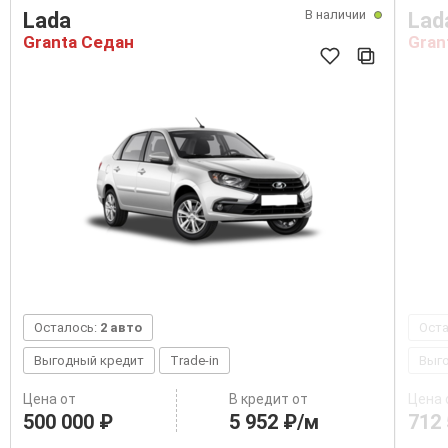
В наличии
Lada
Lad
Granta Седан
Gran
Осталось:
2 авто
Ост
Выгодный кредит
Trade-in
Выг
Цена от
В кредит от
Цена 
500 000 ₽
5 952 ₽/м
712 