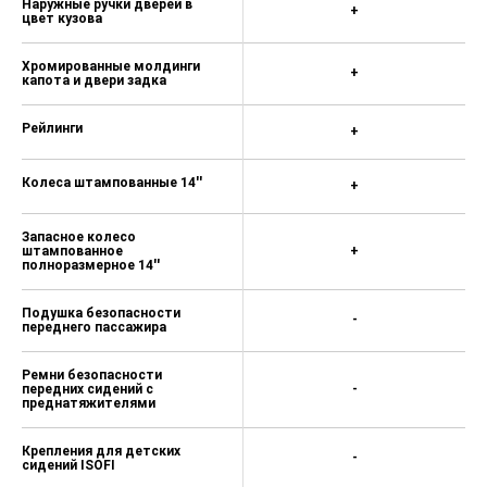
Наружные ручки дверей в
+
цвет кузова
Хромированные молдинги
+
капота и двери задка
Рейлинги
+
Колеса штампованные 14''
+
Запасное колесо
штампованное
+
полноразмерное 14''
Подушка безопасности
-
переднего пассажира
Ремни безопасности
передних сидений с
-
преднатяжителями
Крепления для детских
-
сидений ISOFI