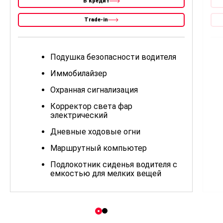
В кредит
Trade-in
Подушка безопасности водителя
Иммобилайзер
Охранная сигнализация
Корректор света фар
электрический
Дневные ходовые огни
Маршрутный компьютер
Подлокотник сиденья водителя с
емкостью для мелких вещей
Раздельное заднее сиденье
(раскладка 40/60)
Обивка сидений тканевая