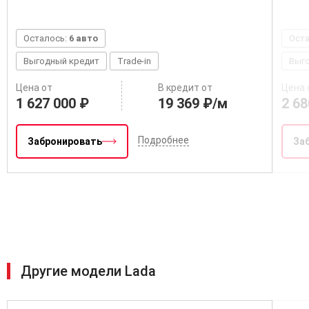
Осталось:
6 авто
Ост
Выгодный кредит
Trade-in
Выг
Цена от
В кредит от
Цена 
1 627 000 ₽
19 369 ₽/м
2 68
Подробнее
Забронировать
За
Другие модели Lada