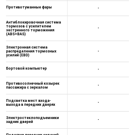
Противотуманные фары
-
Антиблокировочная система
тормозов с усилителем
-
экстренного торможения
(ABS+BAS)
Электронная система
распределения тормозных
-
усилий (EBD)
Бортовой компьютер
-
Противосолнечный козырек
-
пассажира с зеркалом
Подсветка мест входа-
-
выхода в передних дверях
Электростеклоподъемники
-
задних дверей
Подогрев передних сидений