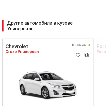
Другие автомобили в кузове
Универсалы
В наличии
Chevrolet
For
Cruze Универсал
Focu