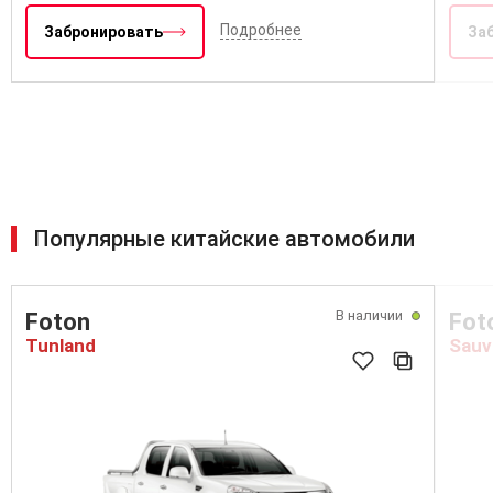
Подробнее
Забронировать
За
Популярные китайские автомобили
В наличии
Foton
Fot
Tunland
Sauv