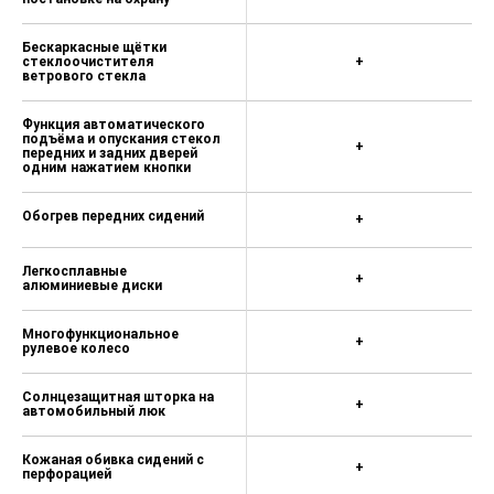
багажника
Круиз-контроль
Бескаркасные щётки
стеклоочистителя
+
ветрового стекла
Функциия дублирования экрана
смартфона
Функция автоматического
Мультимедийная система с 12,3"
подъёма и опускания стекол
+
передних и задних дверей
ЖК-экраном, камерой заднего
одним нажатием кнопки
вида или кругового обзора
3 USB-разъема 2 спереди, 1 сзади
Обогрев передних сидений
+
4 динамика
Легкосплавные
+
алюминиевые диски
Задние датчики парковки
Камера заднего вида с системой
Многофункциональное
+
динамической разметки и система
рулевое колесо
контроля правой стороны при
малых скоростях
Солнцезащитная шторка на
+
автомобильный люк
Электроусилитель руля
Энергопоглощающая рулевая
Кожаная обивка сидений с
+
перфорацией
колонка