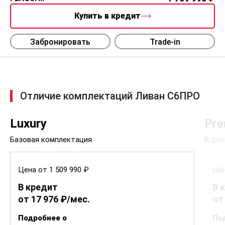
Купить в кредит
Забронировать
Trade-in
Отличие комплектаций Ливан С6ПРО
Luxury
Pr
Базовая комплектация
В доп
Цена от 1 509 990 ₽
Цен
В кредит
В 
от 17 976 ₽/мес.
от
Подробнее о
По