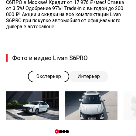
экстренном торможении
С6ПРО в Москве! Кредит от 17 976 ₽/мес! Ставка
от 3.5%! Одобрение 97%! Trade-in с выгодой до 200
Система контроля давления в
000 ₽! Акции и скидки на все комплектации Livan
шинах (TPMS)
S6PRO при покупке автомобиля от официального
дилера в автосалоне.
Система отключения подачи
топлива и питания при ДТП
Автоматическая разблокировка
дверей при ДТП
Фото и видео Livan S6PRO
Автоматическое запирание
дверей при движении
Пассивная противоугонная
Экстерьер
Интерьер
система (PATS)
Крепления для детских сидений
ISOFIX
Механизм блокировки открывания
задних дверей изнутри (“Детский
замок”)
Электромеханический стояночный
тормоз