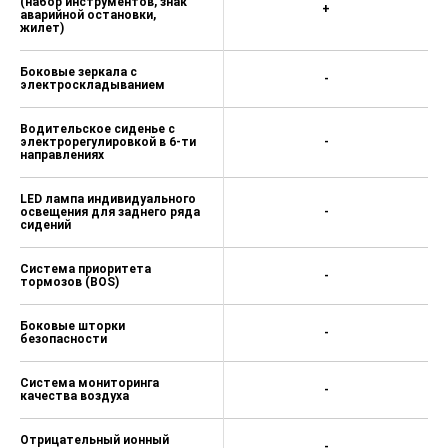
(набор инструментов, знак
+
аварийной остановки,
жилет)
Боковые зеркала с
-
электроскладыванием
Водительское сиденье с
электрорегулировкой в 6-ти
-
направлениях
LED лампа индивидуального
освещения для заднего ряда
-
сидений
Система приоритета
-
тормозов (BOS)
Боковые шторки
-
безопасности
Система мониторинга
-
качества воздуха
Отрицательный ионный
-