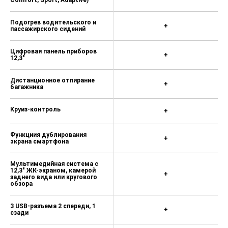
Comfort, Sport, Adaptive)
Подогрев водительского и
+
пассажирского сидений
Цифровая панель приборов
+
12,3"
Дистанционное отпирание
+
багажника
Круиз-контроль
+
Функциия дублирования
+
экрана смартфона
Мультимедийная система с
12,3" ЖК-экраном, камерой
+
заднего вида или кругового
обзора
3 USB-разъема 2 спереди, 1
+
сзади