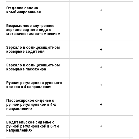
Иммобилайзер
Отделка салона
+
комбинированная
Обогрев заднего стекла с
функцией автоматического
Безрамочное внутреннее
отключения
зеркало заднего вида с
+
механическим затемнением
Набор автомобилиста (набор
инструментов, знак аварийной
Зеркало в солнцезащитном
остановки, жилет)
+
козырьке водителя
Зеркало в солнцезащитном
+
козырьке пассажира
Ручная регулировка рулевого
+
колеса в 4 направления
Пассажирское сиденье с
ручной регулировкой в 4-х
+
направлениях
Водительское сиденье с
ручной регулировкой в 6-ти
+
направлениях