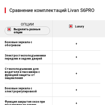
Функция удержания автомобиля на
месте Auto Hold
Сравнение комплектаций Livan S6PRO
Системы бесключевого доступа и
запуска двигателя PEPS (passive
entry passive start)
ОПЦИИ
Luxury
Выделить разные
Климат-контроль
опции
Высокоэффективный фильтр
Боковые зеркала с
кондиционера CN95
+
обогревом
Воздуховоды системы вентиляции
на центральном тоннеле второго
Электростеклоподъемники
+
передних и задних дверей
ряда,
Возможность выбора режима
Стеклоподъемник для
управления (ECO, Comfort, Sport,
водителя и пассажира с
+
функцией защиты от
Adaptive)
защемления
Подогрев водительского и
пассажирского сидений
Боковые зеркала с
+
электрорегулировкой
Цифровая панель приборов 12,3"
Функция закрытия окон при
Дистанционное отпирание
+
постановке на охрану