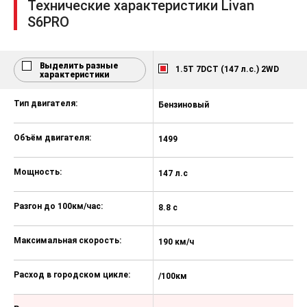
Технические характеристики Livan
Подголовники заднего ряда
S6PRO
Светодиодные LED фары
(габариты, ближний и дальний
свет)
Выделить разные
1.5T 7DCT (147 л.с.) 2WD
характеристики
LED-дневные ходовые огни
Тип двигателя:
Функция автоматического
Бензиновый
Б
включения, выключения фар
Объём двигателя:
Передние фары с функцией
1499
1
задержки выключения (Follow me
home)
Мощность:
147 л.с
17
Электромеханический корректор
передних фар
Разгон до 100км/час:
8.8 с
8.
Задний противотуманный фонарь
Максимальная скорость:
190 км/ч
19
Дополнительный стоп-сигнал
Подсветка багажного отделения
Расход в городском цикле:
/100км
/
Устройство вызова экстренных
служб ЭРА-ГЛОНАСС