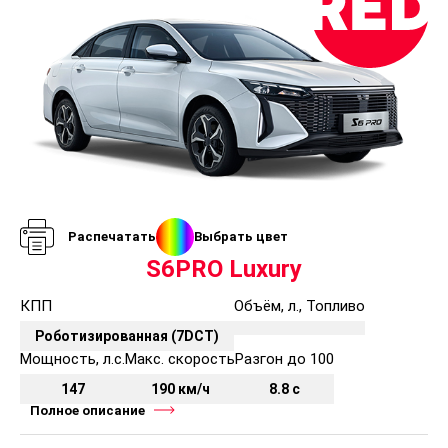
Распечатать
Выбрать цвет
S6PRO Luxury
КПП
Объём, л., Топливо
Роботизированная (7DCT)
Мощность, л.с.
Макс. скорость
Разгон до 100
147
190 км/ч
8.8 с
Полное описание