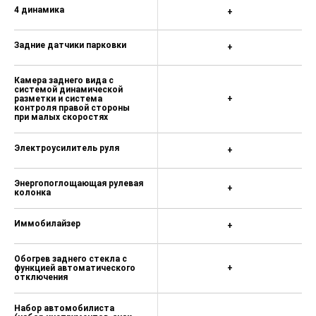
4 динамика
+
Задние датчики парковки
+
Камера заднего вида с
системой динамической
разметки и система
+
контроля правой стороны
при малых скоростях
Электроусилитель руля
+
Энергопоглощающая рулевая
+
колонка
Иммобилайзер
+
Обогрев заднего стекла с
функцией автоматического
+
отключения
Набор автомобилиста