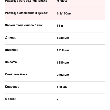
Расход в загородном цикле:
/100км
/
Антиблокировочная тормозная
система (ABS)
Расход в смешанном цикле:
6.3/100км
6
Электронная система
распределения тормозных усилий
Объем топливного бака:
55 л
55
(EBD)
Система помощи при экстренном
Длина :
4730 мм
4
торможении (НBA)
Система мониторинга слепых зон
Ширина :
1818 мм
1
(BSD)
Электронная система курсовой
Высота :
1480 мм
1
устойчивости (ESC)
Система помощи при подъеме в
Колёсная база :
2702 мм
2
гору (ННС)
Трехточечные ремни
Клиренс :
150 мм
1
безопасности водителя с
регулировкой по высоте
Масса :
кг
кг
Трехточечные ремни
безопасности переднего