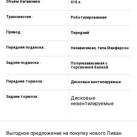
Объём багажника :
пассажира с регулировкой по
418 л
41
высоте
Трансмиссия :
Подушки безопасности водителя и
Роботизированная
Р
переднего пассажира
Привод :
Боковые передние подушки
Передний
П
безопасности
Передняя подвеска :
Независимая, типа Макферсон
Н
Индикатор непристегнутого ремня
безопасности водителя и
переднего пассажира
Задняя подвеска :
Полунезависимая с
П
торсионной балкой
т
Трехточечные ремни
безопасности для задних
пассажиров
Передние тормоза :
Дисковые вентилируемые
Д
Датчик присутствия пассажиров
переднего и заднего ряда
Задние тормоза :
Дисковые
Д
невентилируемые
н
Сигнал смены полосы движения
Оповещение о превышении
скорости
Система оповещения при
Выгодное предложение на покупку нового Ливан