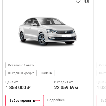
Осталось:
3 авто
Ост
Выгодный кредит
Trade-in
Выг
Цена от
В кредит от
Цена 
1 853 000 ₽
22 059 ₽/м
1 03
Подробнее
Забронировать
За