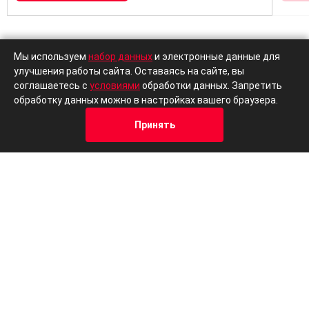
Мы используем
набор данных
и электронные данные для
улучшения работы сайта. Оставаясь на сайте, вы
соглашаетесь с
условиями
обработки данных. Запретить
обработку данных можно в настройках вашего браузера.
Другие модели Livan
Принять
Кредит
Отзывы
Позвонить
Адрес
Trade-In
В наличии
Livan
Liv
X3 Pro
X6P