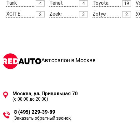
Tank
Tenet
Toyota
V
4
4
19
XCITE
Zeekr
Zotye
У
2
3
2
Автосалон в Москве
Москва, ул. Привольная 70
(с 08:00 до 20:00)
8 (495) 229-39-89
Заказать обратный звонок