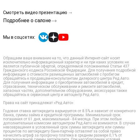
Смотреть видео презентацию
Подробнее о салоне
Мы в соцсетях:
Обращаем ваше внимание на то, что данный Интернет-сайт носит
исключительно информационный характер и ни при каких условиях не
является публичной офертой, определяемой положениями Статьи 437
Гражданского кодекса Российской Федерации. Для получения подробной
информации о стоимости размещенных автомобилей с пробегом
обращайтесь к продавцам-консультантам дилерского центра Ред Авто.
Для получения информации о приобретении автомобилей в кредит,
страховании, техническом обслуживании и ремонте автомобилей,
запасных частях, дополнительном оборудовании, аксессуарах также
обращайтесь в сервисный центр и автоцентр Ред Авто.
Права на сайт принадлежат «Ред Авто»
Годовая ставка автокредита варьируется от 8.5% и зависит от конкретного
банка, суммы займа и кредитной программы. Минимальный срок
погашения от 61 дня, максимальный - 84 месяца. При этом любые
дополнительные комиссии автоцентром Ред Авто не взимаются. В случае
невозвращения в условленный срок суммы автокредита или суммы
процентов по автокредиту банк-партнер оставляет за собой право
начислить штраф за просрочку платежа в среднем размере 0,1% от
первоначальной суммы автокредита. При несоблюдении условий