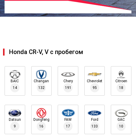
Honda CR-V, V с пробегом
BAIC
Changan
Chery
Chevrolet
Citroen
14
132
191
95
18
Datsun
Dongfeng
FAW
Ford
GAC
9
16
17
133
10