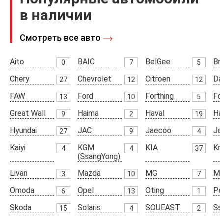
в наличии
Смотреть все авто
Aito
BAIC
BelGee
Br
0
7
5
Chery
Chevrolet
Citroen
D
27
12
12
FAW
Ford
Forthing
F
13
10
5
Great Wall
Haima
Haval
H
9
2
19
Hyundai
JAC
Jaecoo
J
27
9
4
Kaiyi
KGM
KIA
K
4
4
37
(SsangYong)
Livan
Mazda
MG
M
3
10
7
Omoda
Opel
Oting
P
6
13
1
Skoda
Solaris
SOUEAST
S
15
4
2