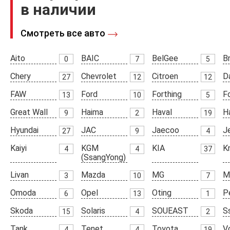
в наличии
Смотреть все авто
Aito
BAIC
BelGee
Br
0
7
5
Chery
Chevrolet
Citroen
D
27
12
12
FAW
Ford
Forthing
F
13
10
5
Great Wall
Haima
Haval
H
9
2
19
Hyundai
JAC
Jaecoo
J
27
9
4
Kaiyi
KGM
KIA
K
4
4
37
(SsangYong)
Livan
Mazda
MG
M
3
10
7
Omoda
Opel
Oting
P
6
13
1
Skoda
Solaris
SOUEAST
S
15
4
2
Tank
Tenet
Toyota
V
4
4
19