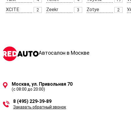
XCITE
Zeekr
Zotye
У
2
3
2
Автосалон в Москве
Москва, ул. Привольная 70
(с 08:00 до 20:00)
8 (495) 229-39-89
Заказать обратный звонок