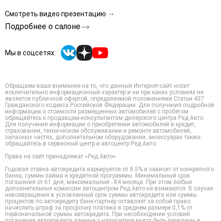
Смотреть видео презентацию
Подробнее о салоне
Мы в соцсетях:
Обращаем ваше внимание на то, что данный Интернет-сайт носит
исключительно информационный характер и ни при каких условиях не
является публичной офертой, определяемой положениями Статьи 437
Гражданского кодекса Российской Федерации. Для получения подробной
информации о стоимости размещенных автомобилей с пробегом
обращайтесь к продавцам-консультантам дилерского центра Ред Авто.
Для получения информации о приобретении автомобилей в кредит,
страховании, техническом обслуживании и ремонте автомобилей,
запасных частях, дополнительном оборудовании, аксессуарах также
обращайтесь в сервисный центр и автоцентр Ред Авто.
Права на сайт принадлежат «Ред Авто»
Годовая ставка автокредита варьируется от 8.5% и зависит от конкретного
банка, суммы займа и кредитной программы. Минимальный срок
погашения от 61 дня, максимальный - 84 месяца. При этом любые
дополнительные комиссии автоцентром Ред Авто не взимаются. В случае
невозвращения в условленный срок суммы автокредита или суммы
процентов по автокредиту банк-партнер оставляет за собой право
начислить штраф за просрочку платежа в среднем размере 0,1% от
первоначальной суммы автокредита. При несоблюдении условий
погашения автокредита данные о нарушителе могут быть переданы в