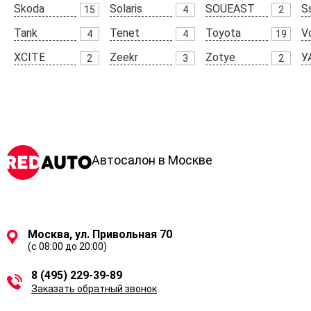
Skoda
Solaris
SOUEAST
S
15
4
2
Tank
Tenet
Toyota
V
4
4
19
XCITE
Zeekr
Zotye
У
2
3
2
Автосалон в Москве
Москва, ул. Привольная 70
(с 08:00 до 20:00)
8 (495) 229-39-89
Заказать обратный звонок