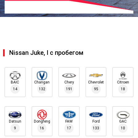
Nissan Juke, I с пробегом
BAIC
Changan
Chery
Chevrolet
Citroen
14
132
191
95
18
Datsun
Dongfeng
FAW
Ford
GAC
9
16
17
133
10