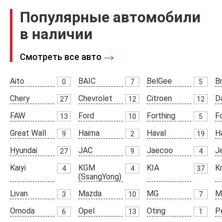
Популярные автомобили
в наличии
Смотреть все авто
Aito
BAIC
BelGee
Br
0
7
5
Chery
Chevrolet
Citroen
D
27
12
12
FAW
Ford
Forthing
F
13
10
5
Great Wall
Haima
Haval
H
9
2
19
Hyundai
JAC
Jaecoo
J
27
9
4
Kaiyi
KGM
KIA
K
4
4
37
(SsangYong)
Livan
Mazda
MG
M
3
10
7
Omoda
Opel
Oting
P
6
13
1