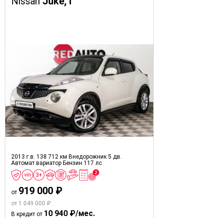
Nissan
Juke, I
2013 г.в.
138 712 км
Внедорожник 5 дв.
Автомат вариатор
Бензин
117 лс
919 000 ₽
от
от 1 049 000 ₽
10 940 ₽/мес.
В кредит от