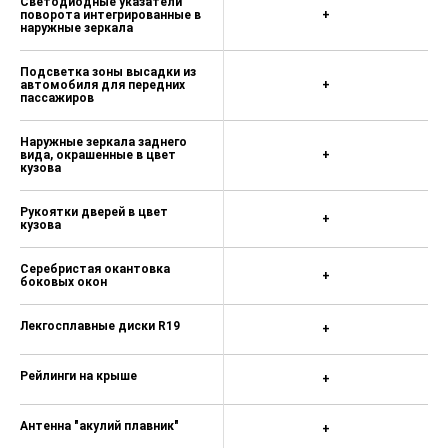
Светодиодные указатели
поворота интегрированные в
+
Боковые воздуховоды для
наружные зеркала
пассажиров третьего ряда
Подсветка зоны высадки из
Два регулируемых подголовника
автомобиля для передних
+
второго ряда с механизмом
пассажиров
травмобезопасного
демпфирования
Наружные зеркала заднего
вида, окрашенные в цвет
+
Центральный подголовник
кузова
сиденья второго ряда
Центральный подлокотник для
Рукоятки дверей в цвет
+
кузова
пассажиров второго ряда с 2-мя
подстаканниками и органайзером
Серебристая окантовка
+
Индивидуальная светодиодная
боковых окон
подсветка для пассажиров
второго ряда
Лекгосплавные диски R19
+
Механизм складывания сидений
второго ряда (в пропорции 40/60)
Рейлинги на крыше
+
Продольная регулировка сидений
второго ряда
Антенна "акулий плавник"
+