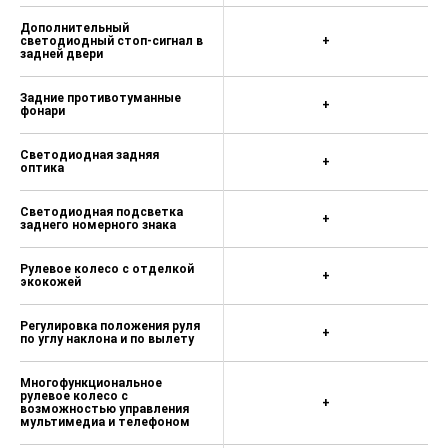
Панорамная крыша с
электроприводом люка и
Дополнительный
дистанционным управлением
светодиодный стоп-сигнал в
+
задней двери
Электропривод двери багажника с
дистанционным, либо сенсорным
Задние противотуманные
+
управлением и памятью высоты
фонари
открытия
Светодиодная задняя
Сиденья третьего ряда с
+
оптика
механизмом складывания (в
пропорции 50/50)
Светодиодная подсветка
+
заднего номерного знака
Индивидуальная светодиодная
подсветка для пассажиров
третьего ряда
Рулевое колесо с отделкой
+
экокожей
Интегрированный органайзер под
полом багажного отделения
Регулировка положения руля
+
по углу наклона и по вылету
Автомобильная розетка 12В в
багажном отделении
Многофункциональное
рулевое колесо с
Крючки для сетки в багажном
+
возможностью управления
отделении
мультимедиа и телефоном