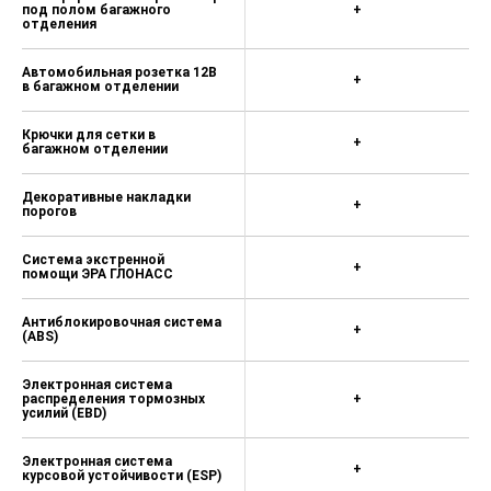
под полом багажного
+
Центральный замок с
отделения
дистанционным управлением
Иммобилайзер
Автомобильная розетка 12В
+
в багажном отделении
Интеллектуальный (SMART) ключ с
функциями дистанционного
Крючки для сетки в
+
управления
багажном отделении
Система бесключевого доступа
Декоративные накладки
+
порогов
Система бесключевого запуска
двигателя
Система экстренной
+
Дистанционный запуск двигателя
помощи ЭРА ГЛОНАСС
Система поиска автомобиля на
Антиблокировочная система
парковке
+
(ABS)
Электрорегулировка и подогрев
наружных зеркал заднего вида
Электронная система
распределения тормозных
+
усилий (EBD)
Электропривод механизма
складывания наружных зеркал
заднего вида
Электронная система
+
курсовой устойчивости (ESP)