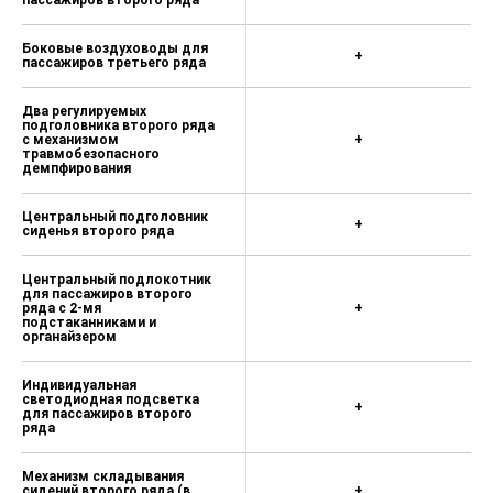
пассажиров второго ряда
Система Hands Free с функцией
шумоподавления
Боковые воздуховоды для
+
Сенсорный 12,3"дисплей
пассажиров третьего ряда
управления мультимедийным
развлекательным центром
Два регулируемых
подголовника второго ряда
Акустическая система Hi-End с 10
с механизмом
+
динамиками и усилителем
травмобезопасного
демпфирования
2 многофункциональных USB порта
(спереди / сзади)
Центральный подголовник
+
сиденья второго ряда
Пневматические упоры капота
Центральный подлокотник
Электроусилитель рулевого
для пассажиров второго
управления
ряда с 2-мя
+
подстаканниками и
органайзером
Электромеханическая блокировка
руля
Индивидуальная
Адаптивный круиз-контроль с
светодиодная подсветка
+
управлением на руле
для пассажиров второго
ряда
Селектор переключения режима
работы АКПП (SNOW / ECO /
Механизм складывания
SPORT/ NORM)
сидений второго ряда (в
+