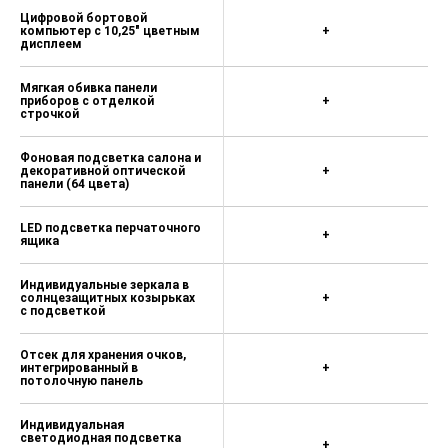
Декоративные накладки порогов
Цифровой бортовой
компьютер с 10,25" цветным
+
Система экстренной помощи ЭРА
дисплеем
ГЛОНАСС
Антиблокировочная система (ABS)
Мягкая обивка панели
приборов с отделкой
+
строчкой
Электронная система
распределения тормозных усилий
(EBD)
Фоновая подсветка салона и
декоративной оптической
+
панели (64 цвета)
Электронная система курсовой
устойчивости (ESP)
LED подсветка перчаточного
+
Электронная система контроля
ящика
сцепления (TCS)
Индивидуальные зеркала в
Система помощи при экстренном
солнцезащитных козырьках
+
торможении (BA)
с подсветкой
Система контроля давления в
Отсек для хранения очков,
шинах (TPMS)
интегрированный в
+
потолочную панель
Система предупреждения о
фронтальном столкновении (FCW)
Индивидуальная
светодиодная подсветка
Система автоматического
+