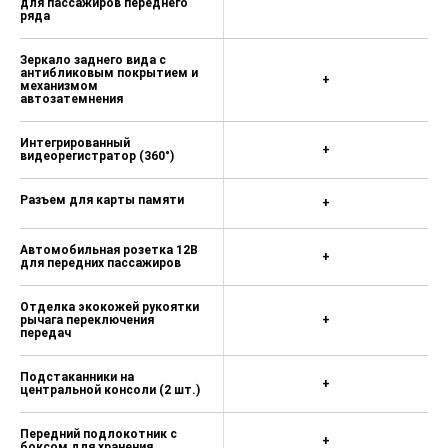
для пассажиров переднего
торможения (AEB)
ряда
Система предупреждения о сходе
Зеркало заднего вида с
с полосы (LDW)
антибликовым покрытием и
+
механизмом
Система мониторинга "слепых" зон
автозатемнения
(BSW)
Интегрированный
Система предотвращения боковых
+
видеорегистратор (360°)
столкновений при движении
задним ходом (RCTA)
Разъем для карты памяти
+
Система безопасного выхода из
автомобиля (SEW)
Автомобильная розетка 12В
+
для передних пассажиров
Энергопоглощающая рулевая
колонка
Отделка экокожей рукоятки
Подушка безопасности водителя
рычага переключения
+
передач
Подушка безопасности переднего
пассажира
Подстаканники на
+
центральной консоли (2 шт.)
Боковые передние подушки
безопасности
Передний подлокотник с
+
боксом для хранения