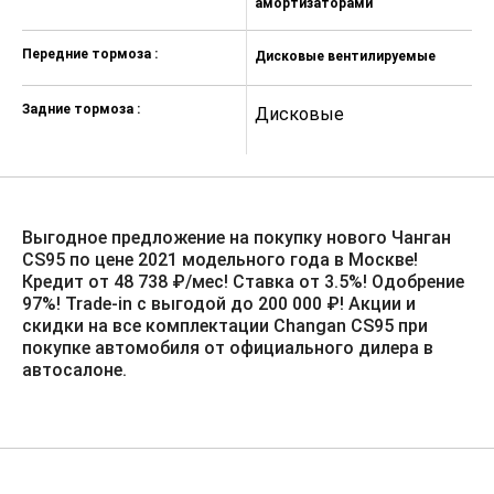
амортизаторами
Подстаканники на центральной
консоли (2 шт.)
Передние тормоза :
Дисковые вентилируемые
Передний подлокотник с боксом
для хранения
Задние тормоза :
Дисковые
Мягкая комбинированная отделка
дверей экокожей и контрастной
строчкой
Отсеки для хранения бутылок в
Выгодное предложение на покупку нового Чанган
дверях
CS95 по цене 2021 модельного года в Москве!
Хромированные ручки открывания
Кредит от 48 738 ₽/мес! Ставка от 3.5%!️ Одобрение
дверей
97%! Trade-in с выгодой до 200 000 ₽! Акции и
скидки на все комплектации Changan CS95 при
Электростеклоподъёмники
покупке автомобиля от официального дилера в
спереди и сзади с однократным
автосалоне.
нажатием и дистанционным
управлением
Комбинированная отделка
сидений перфорированной кожей
Эргономичное сиденье водителя с