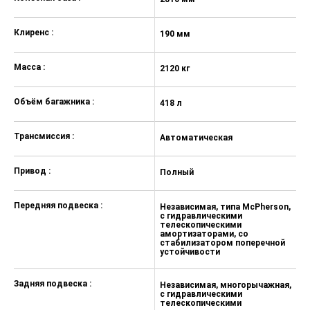
Индивидуальные зеркала в
солнцезащитных козырьках с
Клиренс :
подсветкой
190 мм
Отсек для хранения очков,
Масса :
интегрированный в потолочную
2120 кг
панель
Объём багажника :
418 л
Индивидуальная светодиодная
подсветка для пассажиров
переднего ряда
Трансмиссия :
Автоматическая
Зеркало заднего вида с
антибликовым покрытием и
Привод :
Полный
механизмом автозатемнения
Интегрированный
Передняя подвеска :
Независимая, типа McPherson,
видеорегистратор (360°)
с гидравлическими
телескопическими
амортизаторами, со
Разъем для карты памяти
стабилизатором поперечной
устойчивости
Автомобильная розетка 12В для
передних пассажиров
Задняя подвеска :
Независимая, многорычажная,
Отделка экокожей рукоятки
с гидравлическими
телескопическими
рычага переключения передач