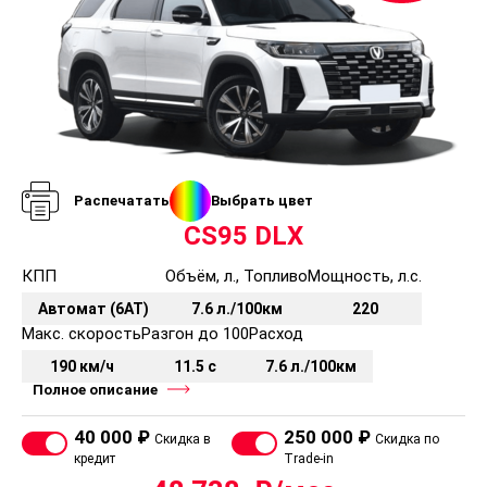
Распечатать
Выбрать цвет
CS95 DLX
КПП
Объём, л., Топливо
Мощность, л.с.
Автомат (6AT)
7.6 л./100км
220
Макс. скорость
Разгон до 100
Расход
190 км/ч
11.5 с
7.6 л./100км
Полное описание
40 000 ₽
250 000 ₽
Скидка в
Скидка по
кредит
Trade-in