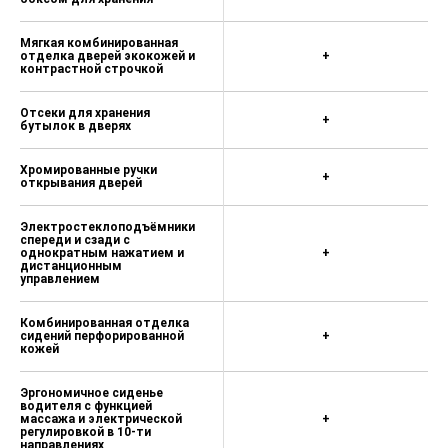
Боковые шторки безопасности
Трехточечный ремень
Мягкая комбинированная
отделка дверей экокожей и
безопасности водителя с
+
контрастной строчкой
преднятяжителем и регулировкой
по высоте
Отсеки для хранения
+
Система напоминания о
бутылок в дверях
непрестегнутом ремне водителя
Хромированные ручки
Трехточечный ремень
+
открывания дверей
безопасности переднего
пассажира с преднятяжителем и
Электростеклоподъёмники
регулировкой по высоте
спереди и сзади с
однократным нажатием и
+
Система напоминания о
дистанционным
управлением
непрестегнутом ремне переднего
пассажира
Комбинированная отделка
Трехточечные ремни
сидений перфорированной
+
кожей
безопасности пассажиров второго
ряда
Эргономичное сиденье
Автоматическая разблокировка
водителя с функцией
массажа и электрической
дверей при столкновении
+
регулировкой в 10-ти
направлениях