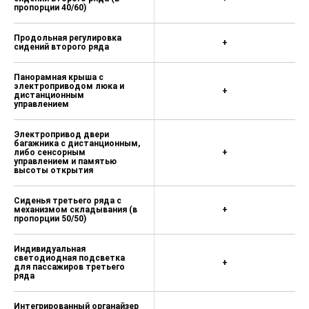
пропорции 40/60)
Электронная система помощи при
подъёме (HHC)
Продольная регулировка
+
сидений второго ряда
Электронная система помощи при
спуске (HDC)
Панорамная крыша с
электроприводом люка и
Автоматическая система
+
дистанционным
удержания автомобиля
управлением
(AUTOHOLD)
Электропривод двери
Система защиты от
багажника с дистанционным,
опрокидывания (ROM)
либо сенсорным
+
управлением и памятью
высоты открытия
Электромеханический стояночный
тормоз
Сиденья третьего ряда с
Ассистент парковки c
механизмом складывания (в
+
пропорции 50/50)
отображением дистанции до
препятствия и звуковым
информированием (4 задних / 4
Индивидуальная
светодиодная подсветка
передних датчика)
+
для пассажиров третьего
ряда
4 камеры системы кругового
обзора 360°
Интегрированный органайзер