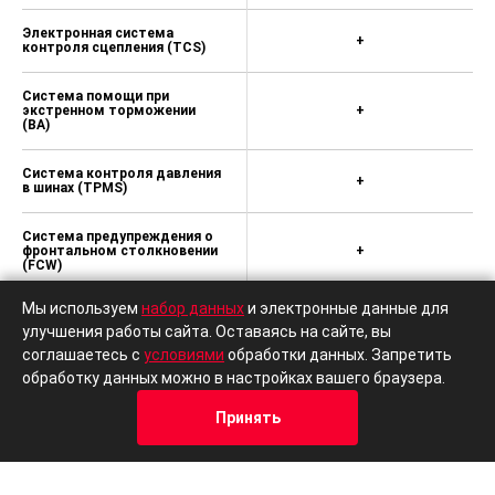
Автоматическое изменение угла
наклона наружных зеркал при
Электронная система
+
движении задним ходом
контроля сцепления (TCS)
Датчик освещенности
Система помощи при
экстренном торможении
+
Датчик дождя
(BA)
3-х зонный климат-контроль с
отдельным кондиционером для
Система контроля давления
+
в шинах (TPMS)
пассажиров заднего ряда и
функцией ионизации воздуха
Система предупреждения о
Набор инструментов и домкрат
фронтальном столкновении
+
(FCW)
Стальное запасное колесо R18
Мы используем
набор данных
и электронные данные для
Система автоматического
+
торможения (AEB)
улучшения работы сайта. Оставаясь на сайте, вы
соглашаетесь с
условиями
обработки данных. Запретить
обработку данных можно в настройках вашего браузера.
Система предупреждения о
+
сходе с полосы (LDW)
Принять
Система мониторинга
Кредит
Отзывы
Позвонить
Адрес
Trade-In
+
"слепых" зон (BSW)