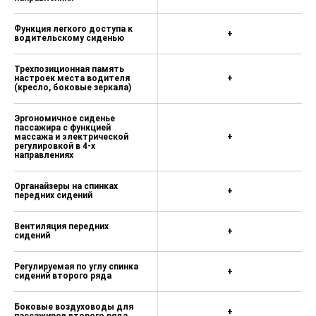
Автоматическая блокировка
дверей при начале движения
Функция легкого доступа к
+
водительскому сиденью
Автоматическая разблокировка
дверей при окончании движения и
выключении двигателя
Трехпозиционная память
настроек места водителя
+
(кресло, боковые зеркала)
Дверной замок безопасности для
детей
Эргономичное сиденье
Крепление ISOFIX для сидений
пассажира с функцией
второго ряда
массажа и электрической
+
регулировкой в 4-х
направлениях
Система предупреждения
водителей сзади при экстренном
торможении (двойная вспышка)
Органайзеры на спинках
+
передних сидений
AM/FM/USB/Bluetooth
аудиосистема
Вентиляция передних
+
сидений
Система синхронизации со
смартфоном
Регулируемая по углу спинка
+
сидений второго ряда
Функция беспроводной зарядки
смартфона
Боковые воздуховоды для
+