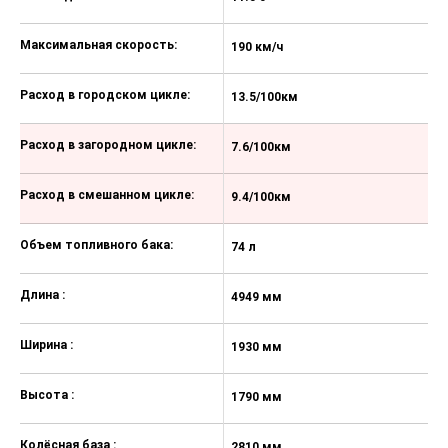
Светодиодная подсветка заднего
номерного знака
Максимальная скорость:
190 км/ч
Рулевое колесо с отделкой
экокожей
Расход в городском цикле:
13.5/100км
Регулировка положения руля по
углу наклона и по вылету
Расход в загородном цикле:
7.6/100км
Многофункциональное рулевое
колесо с возможностью
управления мультимедиа и
Расход в смешанном цикле:
9.4/100км
телефоном
Цифровой бортовой компьютер с
Объем топливного бака:
74 л
10,25" цветным дисплеем
Мягкая обивка панели приборов с
Длина :
4949 мм
отделкой строчкой
Фоновая подсветка салона и
Ширина :
1930 мм
декоративной оптической панели
(64 цвета)
Высота :
1790 мм
LED подсветка перчаточного
ящика
Колёсная база :
2810 мм