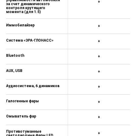
+
за счет динамического
контроля крутящего
момента (для 1.5)
Иммобилайзер
+
Система «ЭРА-ГЛОНАСС»
+
Bluetooth
+
AUX, USB
+
Аудиосистема, 6 динамиков
+
Галогенные фары
+
Омыватель фар
+
Противотуманные
+
светодиодные фары LED