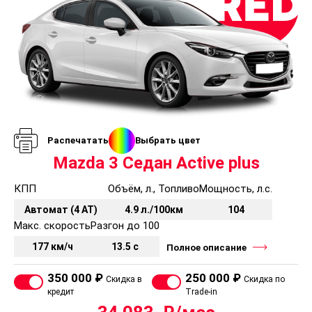
Распечатать
Выбрать цвет
Mazda 3 Седан Active plus
КПП
Объём, л., Топливо
Мощность, л.с.
Автомат (4 AT)
4.9 л./100км
104
Макс. скорость
Разгон до 100
177 км/ч
13.5 с
Полное описание
350 000 ₽
250 000 ₽
Скидка в
Скидка по
кредит
Trade-in