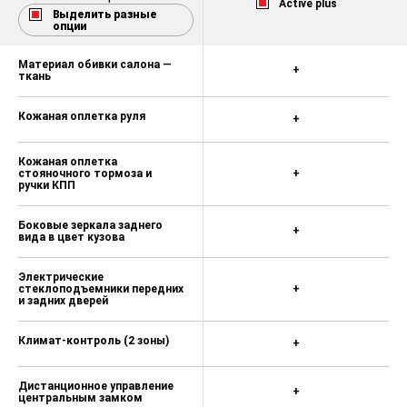
Active plus
Выделить разные
опции
Материал обивки салона —
+
ткань
Кожаная оплетка руля
+
Кожаная оплетка
стояночного тормоза и
+
ручки КПП
Боковые зеркала заднего
+
вида в цвет кузова
Электрические
стеклоподъемники передних
+
и задних дверей
Климат-контроль (2 зоны)
+
Дистанционное управление
+
центральным замком