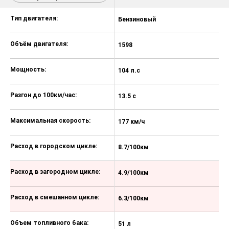
Галогенные фары
Тип двигателя:
Бензиновый
Б
Омыватель фар
Противотуманные светодиодные
Объём двигателя:
1598
1
фары LED
Легкосплавные колесные диски
Мощность:
104 л.с
12
16X6-1/2J, 205/60R16
Малоразмерное запасное колесо
Разгон до 100км/час:
13.5 с
11
Цвет «металлик» 18 000 ₽
Максимальная скорость:
177 км/ч
19
Цвет Soul Red 24 000 ₽
Цвет Machine Grey 24 000 ₽
Расход в городском цикле:
8.7/100км
7
Навигационная система 25 000 ₽
Расход в загородном цикле:
4.9/100км
4
Охранный комплекс MAG 13 с
дополнительным иммобилайзером
Расход в смешанном цикле:
37 900 ₽
6.3/100км
5
Спутниковая охранно-поисковая
Объем топливного бака:
система 36 400 ₽
51 л
51