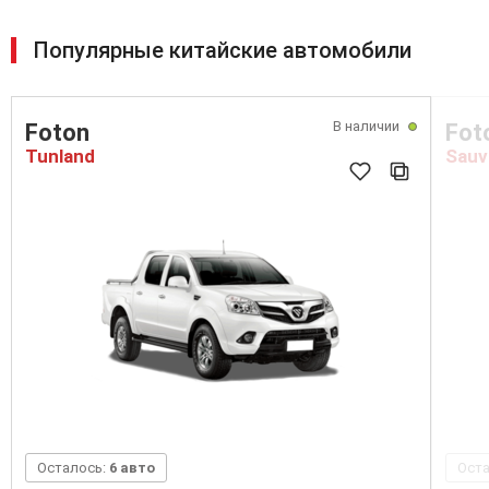
Популярные китайские автомобили
В наличии
Foton
Fot
Tunland
Sauv
Осталось:
6 авто
Ост