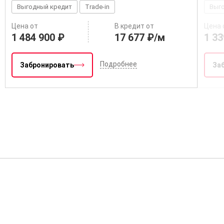
Выгодный кредит
Trade-in
Выг
Цена от
В кредит от
Цена 
1 484 900 ₽
17 677 ₽/м
1 33
Подробнее
Забронировать
За