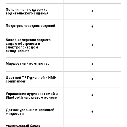
Поясничная поддержка
+
водительского сиденья
Подогрев передних сидений
+
Боковые зеркала заднего
вида с обогревом и
+
электроприводом
складывания
Маршрутный компьютер
+
Цветной TFT-дисплей и HMI-
+
commander
Управление аудиосистемой и
+
Bluetooth на рулевом колесе
Датчик уровня омывающей
+
жидкости
Увеличенный бачок