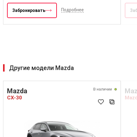
Подробнее
Забронировать
За
Другие модели Mazda
В наличии
Mazda
Maz
CX-30
Mazd