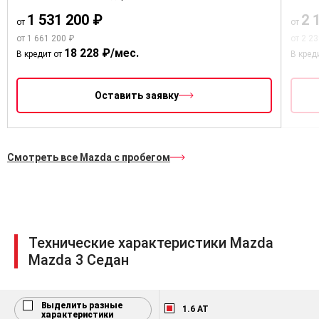
тормозная система
1 531 200 ₽
2 
от
от
EBD — Электронная система
от 1 661 200 ₽
от 2 2
распределения тормозных усилий
18 228 ₽/мес.
В кредит от
В кред
DSC — Система динамической
стабилизации
Оставить заявку
TPMS — Система мониторинга
давления в шинах
G-Vectoring Control — Система
улучшения управляемости
Смотреть все Mazda с пробегом
автомобиля за счет
динамического контроля
крутящего момента (для 1.5)
Иммобилайзер
Система «ЭРА-ГЛОНАСС»
Технические характеристики Mazda
Mazda 3 Седан
Bluetooth
AUX, USB
Выделить разные
Аудиосистема, 6 динамиков
1.6 AT
характеристики