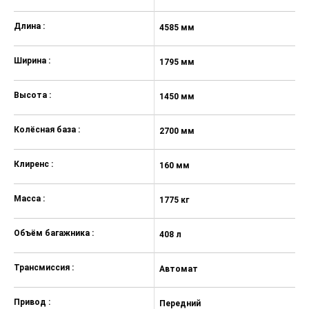
Длина :
4585 мм
4
Ширина :
1795 мм
1
Высота :
1450 мм
1
Колёсная база :
2700 мм
2
Клиренс :
160 мм
1
Масса :
1775 кг
18
Объём багажника :
408 л
40
Трансмиссия :
Автомат
А
Привод :
Передний
П