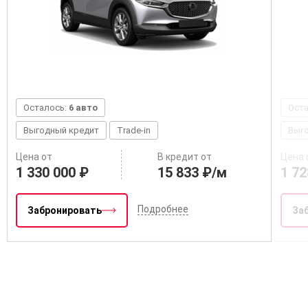
Осталось:
6 авто
Ост
Выгодный кредит
Trade-in
Выг
Цена от
В кредит от
Цена 
1 330 000 ₽
15 833 ₽/м
1 72
Подробнее
Забронировать
За