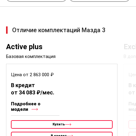
Отличие комплектаций Мазда 3
Active plus
Exc
Базовая комплектация
В доп
Цена от 2 863 000 ₽
Цен
В кредит
В 
от 34 083 ₽/мес.
от
Подробнее о
По
модели
мо
Купить
В кредит