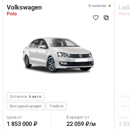
В наличии
Volkswagen
Lad
Polo
Vest
Осталось:
6 авто
Ост
Выгодный кредит
Trade-in
Выг
Цена от
В кредит от
Цена 
1 853 000 ₽
22 059 ₽/м
1 03