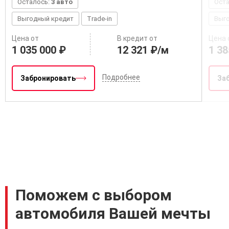
Осталось:
3 авто
Ост
Выгодный кредит
Trade-in
Выг
Цена от
В кредит от
Цена 
1 035 000 ₽
12 321 ₽/м
1 38
Подробнее
Забронировать
За
Поможем с выбором
автомобиля Вашей мечты