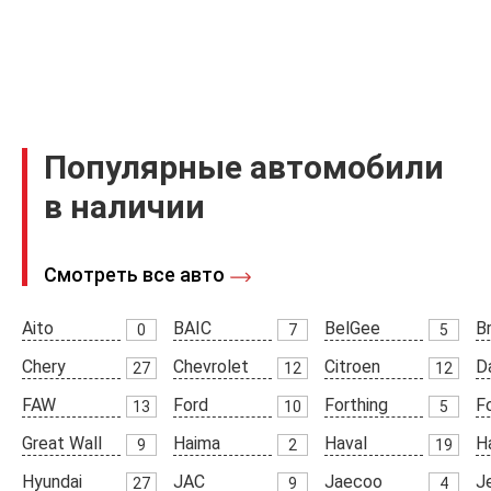
Популярные автомобили
в наличии
Смотреть все авто
Aito
BAIC
BelGee
Br
0
7
5
Chery
Chevrolet
Citroen
D
27
12
12
FAW
Ford
Forthing
F
13
10
5
Great Wall
Haima
Haval
H
9
2
19
Hyundai
JAC
Jaecoo
J
27
9
4