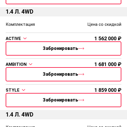
Тонировка задних стекол - 11 400 ₽
Наружные электрозеркала с обогревом и
1.4 Л. 4WD
электроскладыванием - 5 200 ₽
Наружные электрозеркала с обогревом,
Комплектация
Цена со скидкой
электроскладыванием и автоматическим
затемнением, внутрисалонное зеркало заднего вида
с автоматическим затемнением, датчик дождя/
1 562 000
ACTIVE
света - 29 500 ₽
Забронировать
Антигравийная защита - 2 300 ₽
Черный потолок (для бежевого интерьера 0 ₽) - 4
000 ₽
1 681 000
AMBITION
Многофункциональное 3-спицевое кожаное рулевое
колесо - 7 800 ₽
Забронировать
Многофункциональное 3-спицевое кожаное рулевое
колесо c обогревом - 15 400 ₽
1 859 000
STYLE
Накладки на порогах дверей - 3 800 ₽
Сетка в багажном отделении - 3 300 ₽
Забронировать
Система контроля дистанции Front Assist (без
адаптивного круиз-контроля) - 17 500 ₽
1.4 Л. 4WD
Индикатор непристегнутого ремня безопасности
для всех пассажиров (7 мест) - 8 300 ₽
Подушка безопасности для защиты коленей