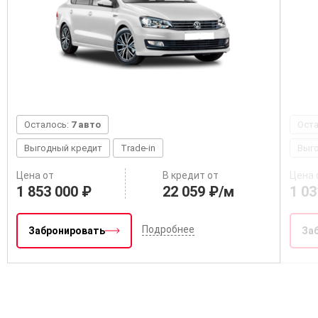
Осталось:
7 авто
Ост
Выгодный кредит
Trade-in
Выг
Цена от
В кредит от
Цена 
1 853 000 ₽
22 059 ₽/м
1 03
Подробнее
Забронировать
За