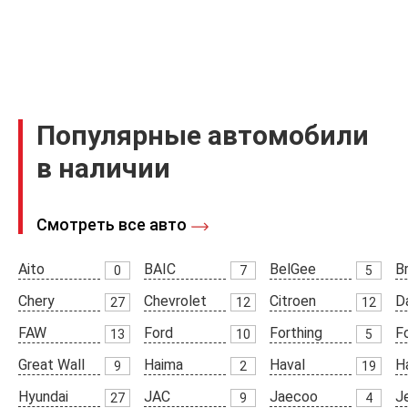
Популярные автомобили
в наличии
Смотреть все авто
Aito
BAIC
BelGee
Br
0
7
5
Chery
Chevrolet
Citroen
D
27
12
12
FAW
Ford
Forthing
F
13
10
5
Great Wall
Haima
Haval
H
9
2
19
Hyundai
JAC
Jaecoo
J
27
9
4