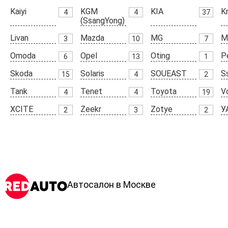
Kaiyi
KGM
KIA
K
4
4
37
(SsangYong)
Livan
Mazda
MG
M
3
10
7
Omoda
Opel
Oting
P
6
13
1
Skoda
Solaris
SOUEAST
S
15
4
2
Tank
Tenet
Toyota
V
4
4
19
XCITE
Zeekr
Zotye
У
2
3
2
Автосалон в Москве