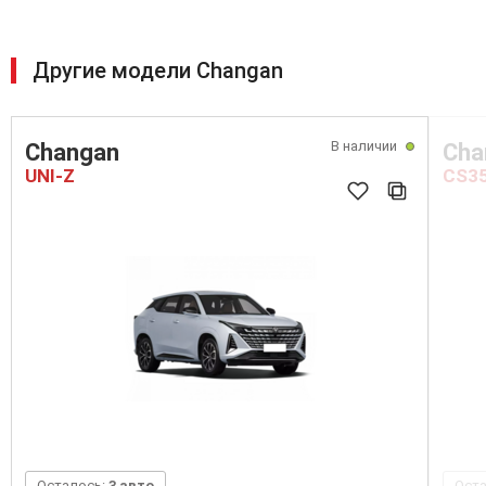
Другие модели Changan
В наличии
Changan
Cha
UNI-Z
CS3
Осталось:
3 авто
Ост