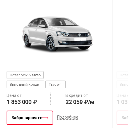
Осталось:
5 авто
Ост
Выгодный кредит
Trade-in
Выг
Цена от
В кредит от
Цена 
1 853 000 ₽
22 059 ₽/м
1 03
Подробнее
Забронировать
За