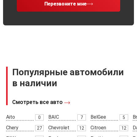
Перезвоните мне
Популярные автомобили
в наличии
Смотреть все авто
Aito
BAIC
BelGee
Br
0
7
5
Chery
Chevrolet
Citroen
D
27
12
12