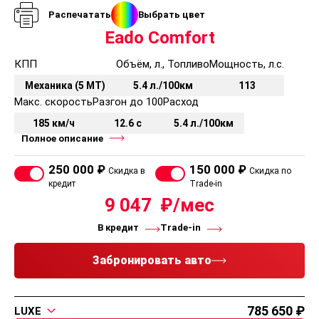
Распечатать
Выбрать цвет
Eado Comfort
КПП
Объём, л., Топливо
Мощность, л.с.
Механика (5 MT)
5.4 л./100км
113
Макс. скорость
Разгон до 100
Расход
185 км/ч
12.6 с
5.4 л./100км
Полное описание
250 000 ₽
150 000 ₽
Скидка в
Скидка по
кредит
Trade-in
9 047
В кредит
Trade-in
Забронировать авто
785 650
LUXE