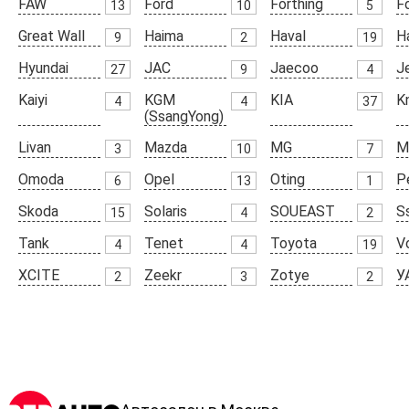
FAW
Ford
Forthing
F
13
10
5
Great Wall
Haima
Haval
H
9
2
19
Hyundai
JAC
Jaecoo
J
27
9
4
Kaiyi
KGM
KIA
K
4
4
37
(SsangYong)
Livan
Mazda
MG
M
3
10
7
Omoda
Opel
Oting
P
6
13
1
Skoda
Solaris
SOUEAST
S
15
4
2
Tank
Tenet
Toyota
V
4
4
19
XCITE
Zeekr
Zotye
У
2
3
2