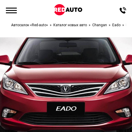
Автосалон «Red-auto»
Каталог новых авто
Changan
Eado
Lux