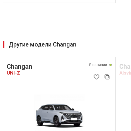
Другие модели Changan
В наличии
Changan
Cha
UNI-Z
Alsvi