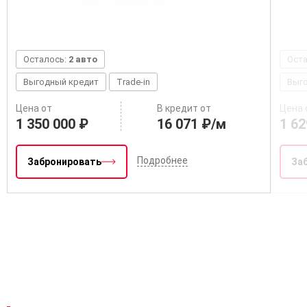
Осталось:
2 авто
Ост
Выгодный кредит
Trade-in
Выг
Цена от
В кредит от
Цена 
1 350 000 ₽
16 071 ₽/м
1 62
Подробнее
Забронировать
За