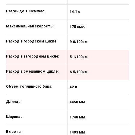
Электрическая регулировка угла
Разгон до 100км/час:
14.1 с
наклона фар
Гидравлический усилитель руля
Максимальная скорость:
175 км/ч
Кондиционер
Расход в городском цикле:
9.0/100км
Электропривод открытия
багажника
Расход в загородном цикле:
5.1/100км
Складной ключ с функцией
дистанционного управления
замками и стандартный ключ
Расход в смешанном цикле:
6.5/100км
Наружные зеркала заднего вида с
электрической регулировкой
Объем топливного бака:
42 л
Центральный подлокотник с
ящиком для хранения вещей
Длина :
4450 мм
Водительское сиденье с
механической регулировкой в 4-х
Ширина :
1748 мм
направлениях
Подогрев передних сидений**
Высота :
1493 мм