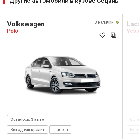
Другие автомобили в кузове Седаны
В наличии
Volkswagen
Lad
Polo
Vest
Осталось:
3 авто
Ост
Выгодный кредит
Trade-in
Выг