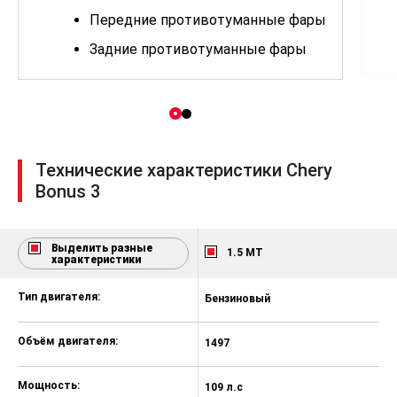
Передние противотуманные фары
Задние противотуманные фары
Центральный замок
Антиблокировочная система
тормозов и система
распределения тормозных усилий
Технические характеристики Chery
Подушки безопасности водителя и
переднего пассажира
Bonus 3
Регулируемое по высоте
крепление передних ремней
безопасности
Выделить разные
1.5 MT
характеристики
3-х точечный ремень
безопасности передних сидений
Тип двигателя:
Бензиновый
3-х точечный ремень
безопасности заднего сидения
Объём двигателя:
1497
Иммобилайзер
Мощность:
109 л.с
Электрические стеклоподъемники