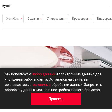
Кузов:
Хэтчбеки
Седаны
Универсалы
Кроссоверы
Внедорож
Мы используем
набор данных
и электронные данные для
улучшения работы сайта. Оставаясь на сайте, вы
соглашаетесь с
условиями
обработки данных. Запретить
обработку данных можно в настройках вашего браузера.
Принять
Кредит
Отзывы
Позвонить
Адрес
Trade-In