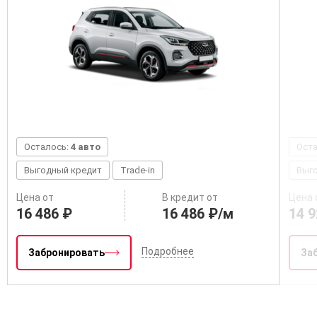
Осталось:
4 авто
Ост
Выгодный кредит
Trade-in
Выг
Цена от
В кредит от
Цена 
16 486 ₽
16 486 ₽/м
14 9
Подробнее
Забронировать
За