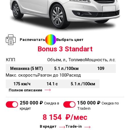
Распечатать
Выбрать цвет
Bonus 3 Standart
КПП
Объём, л., Топливо
Мощность, л.с.
Механика (5 MT)
5.1 л./100км
109
Макс. скорость
Разгон до 100
Расход
175 км/ч
14.1 с
5.1 л./100км
Полное описание
250 000 ₽
150 000 ₽
Скидка в
Скидка по
кредит
Trade-in
8 154
В кредит
Trade-in