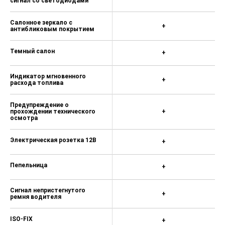
сигнал со светодиодами
Салонное зеркало с
+
антибликовым покрытием
Темный салон
+
Индикатор мгновенного
+
расхода топлива
Предупреждение о
прохождении технического
+
осмотра
Электрическая розетка 12В
+
Пепельница
+
Сигнал непристегнутого
+
ремня водителя
ISO-FIX
+