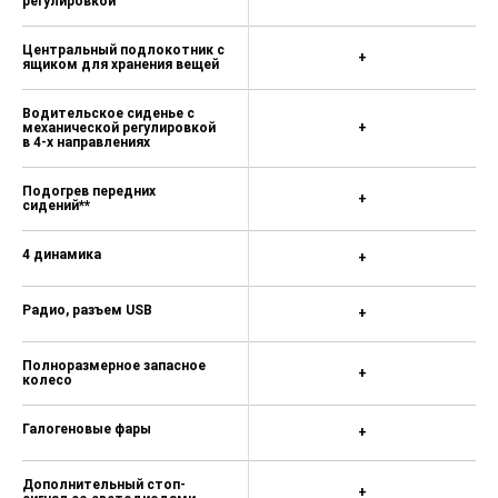
регулировкой
Центральный подлокотник с
+
ящиком для хранения вещей
Водительское сиденье с
механической регулировкой
+
в 4-х направлениях
Подогрев передних
+
сидений**
4 динамика
+
Радио, разъем USB
+
Полноразмерное запасное
+
колесо
Галогеновые фары
+
Дополнительный стоп-
+