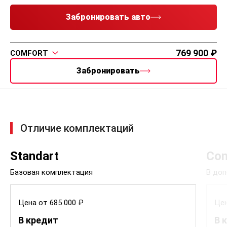
Забронировать авто
769 900
COMFORT
Забронировать
Отличие комплектаций
Standart
Com
Базовая комплектация
В доп
Цена от 685 000 ₽
Цен
В кредит
В 