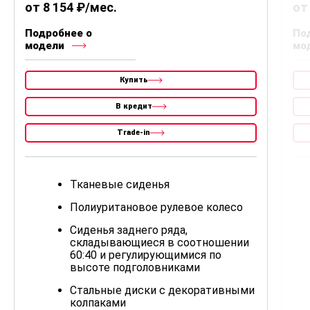
от 8 154 ₽/мес.
от
Подробнее о
По
модели
мо
Купить
В кредит
Trade-in
Тканевые сиденья
Полиуритановое рулевое колесо
Сиденья заднего ряда,
складывающиеся в соотношении
60:40 и регулирующимися по
высоте подголовниками
Стальные диски с декоративными
колпаками