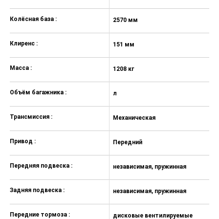
4 динамика
Колёсная база :
2570 мм
Радио, разъем USB
Полноразмерное запасное колесо
Клиренс :
151 мм
Галогеновые фары
Масса :
1208 кг
Дополнительный стоп-сигнал со
светодиодами
Объём багажника :
л
Салонное зеркало с антибликовым
покрытием
Трансмиссия :
Механическая
Темный салон
Индикатор мгновенного расхода
Привод :
Передний
топлива
Передняя подвеска :
Предупреждение о прохождении
независимая, пружинная
технического осмотра
Задняя подвеска :
Электрическая розетка 12В
независимая, пружинная
Пепельница
Передние тормоза :
дисковые вентилируемые