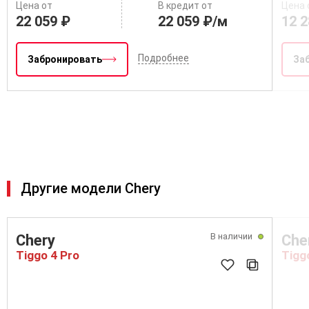
Цена от
В кредит от
Цена 
22 059 ₽
22 059 ₽/м
12 2
Подробнее
Забронировать
За
Другие модели Chery
В наличии
Chery
Che
Tiggo 4 Pro
Tigg