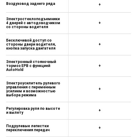
огни
Воздуховод заднего ряда
+
Светодиодные задние фонари,
задние противотуманные фонари
Электростеклоподъемники
4 дверей с автодоводчиком
+
со стороны водителя
Функция задержки света фар
после закрытия центрального
замка (follow-me-home)
Бесключевой доступ со
стороны двери водителя,
+
Датчик дождя и света
кнопка запуска двигателя
Электронный стояночный
тормоз EPB с функцией
+
AutoHold
Электроусилитель рулевого
управления с переменным
+
усилием и возможностью
выбора режима
Регулировка руля по высоте
+
и вылету
Подрулевые лепестки
+
переключения передач