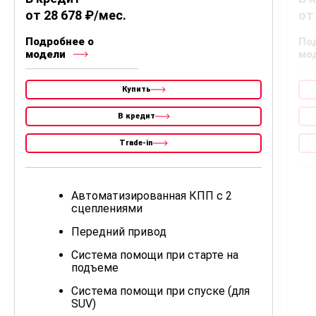
от 28 678 ₽/мес.
от
Подробнее о
По
модели
мо
Купить
В кредит
Trade-in
Автоматизированная КПП с 2
сцеплениями
Передний привод
Система помощи при старте на
подъеме
Система помощи при спуске (для
SUV)