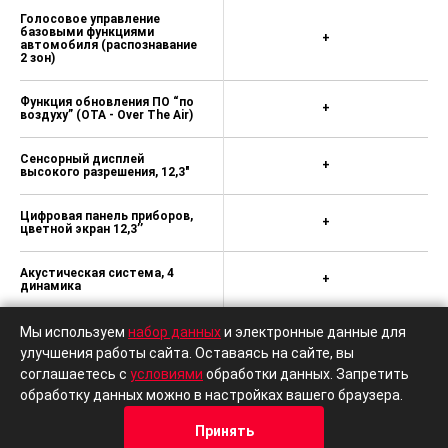
Голосовое управление
базовыми функциями
+
автомобиля (распознавание
2 зон)
Функция обновления ПО “по
+
воздуху” (OTA - Over The Air)
Сенсорный дисплей
+
высокого разрешения, 12,3"
Цифровая панель приборов,
+
цветной экран 12,3’’
Акустическая система, 4
+
динамика
Автоматическое изменение
Мы используем
набор данных
и электронные данные для
громкости аудиосистемы
+
улучшения работы сайта. Оставаясь на сайте, вы
при увеличении скорости
соглашаетесь с
условиями
обработки данных. Запретить
обработку данных можно в настройках вашего браузера.
i-Space pежимы для
+
релаксации
Принять