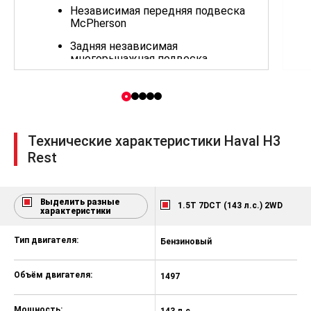
Независимая передняя подвеска
McPherson
Задняя независимая
многорычажная подвеска
5 дверей
18" диски
Дисковые передние и задние
Технические характеристики Haval H3
тормоза
Rest
Малоразмерное запасное колесо
(докатка)
Система мониторинга давления в
Выделить разные
1.5T 7DCT (143 л.с.) 2WD
шинах TPMS
характеристики
Окраска кузова (черный, белый,
Тип двигателя:
Бензиновый
Б
оранжевый) / неметаллик (серый)
(опционально)
Объём двигателя:
1497
1
Двухуровневая решетка
радиатора с хромированными
элементами (только для переднего
Мощность:
143 л.с
17