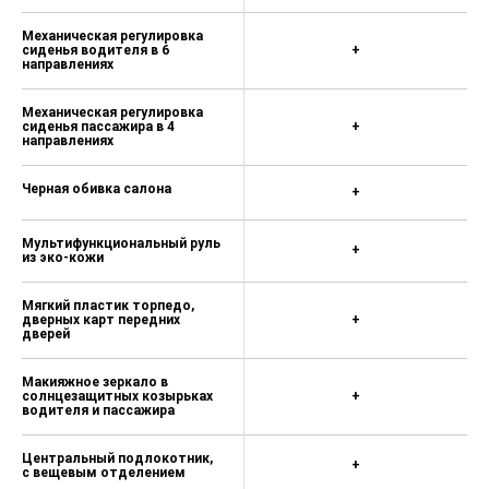
Android Auto/ Apple Carplay,
Bluetooth
Механическая регулировка
сиденья водителя в 6
+
USB входы x2 спереди (Type-A,
направлениях
Type-C) и x1 разъем сзади (Type-A)
Сервисы дистанционного доступа
Механическая регулировка
сиденья пассажира в 4
+
к автомобилю (GWM Connection)
направлениях
Сервисы Яндекс (Карты, Музыка,
Книги)
Черная обивка салона
+
Сервис для просмотра видео VK
Видео
Мультифункциональный руль
+
из эко-кожи
Система виджетов для
персонализации ‘‘Смарт виджет’’
Мягкий пластик торпедо,
дверных карт передних
+
дверей
Голосовое управление базовыми
функциями автомобиля
(распознавание 2 зон)
Макияжное зеркало в
солнцезащитных козырьках
+
Функция обновления ПО “по
водителя и пассажира
воздуху” (OTA - Over The Air)
Центральный подлокотник,
Сенсорный дисплей высокого
+
с вещевым отделением
разрешения, 12,3"