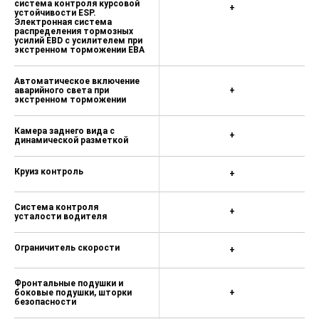
система контроля курсовой
+
устойчивости ESP.
Электронная система
распределения тормозных
усилий EBD с усилителем при
экстренном торможении EBA
Автоматическое включение
аварийного света при
+
экстренном торможении
Камера заднего вида с
+
динамической разметкой
Круиз контроль
+
Система контроля
+
усталости водителя
Ограничитель скорости
+
Фронтальные подушки и
боковые подушки, шторки
+
безопасности