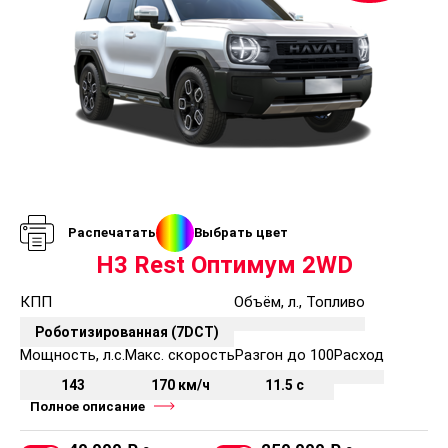
Распечатать
Выбрать цвет
H3 Rest Оптимум 2WD
КПП
Объём, л., Топливо
Роботизированная (7DCT)
Мощность, л.с.
Макс. скорость
Разгон до 100
Расход
143
170 км/ч
11.5 с
Полное описание