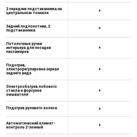
2 передних подстаканника на
Цифровая панель приборов,
+
центральном тоннеле
цветной экран 12,3’’
Акустическая система, 4 динамика
Задний подлокотник, 2
+
подстаканника
Автоматическое изменение
громкости аудиосистемы при
Потолочные ручки
увеличении скорости
интерьера для посадки
+
пассажиров
i-Space pежимы для релаксации
Подогрев,
Лампа в багажном отделении
электрорегулировка зеркал
+
заднего вида
Задняя спинка, складывающаяся
60/40
Электрообогрев лобового
стекла и форсунок
+
Рейлинги на крыше
омывателя
Подготовка под установку ТСУ
(фаркопа)
Подогрев рулевого колеса
+
Светодиодные фары с
электрорегулировкой высоты
Автоматический климат-
+
контроль 2-зонный
Светодиодные дневные ходовые