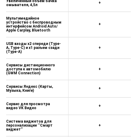
Увеличенный объем бачка
+
омывателя, 4,5л
Мультимедийное
устройство с беспроводным
+
интерфейсом Android Auto/
Apple Carplay, Bluetooth
USB входы x2 спереди (Type-
A, Type-C) и x1 разъем сзади
+
(Type-A)
Сервисы дистанционного
доступа к автомобилю
+
(GWM Connection)
Сервисы Яндекс (Карты,
+
Музыка, Книги)
Сервис для просмотра
+
видео VK Видео
Система виджетов для
персонализации ‘‘Смарт
+
виджет’’