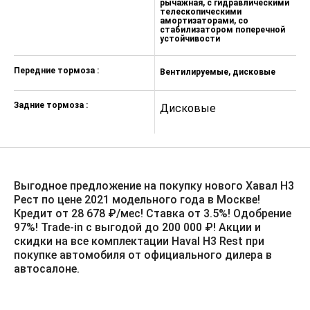
рычажная, с гидравлическими
р
Электрообогрев лобового стекла и
телескопическими
т
амортизаторами, со
а
форсунок омывателя
стабилизатором поперечной
с
устойчивости
у
Подогрев рулевого колеса
Автоматический климат-контроль
Передние тормоза :
Вентилируемые, дисковые
В
2-зонный
Воздуховод заднего ряда
Задние тормоза :
Дисковые
Д
Электростеклоподъемники 4
дверей с автодоводчиком со
стороны водителя
Бесключевой доступ со стороны
Выгодное предложение на покупку нового Хавал Н3
двери водителя, кнопка запуска
Рест по цене 2021 модельного года в Москве!
двигателя
Кредит от 28 678 ₽/мес! Ставка от 3.5%!️ Одобрение
Электронный стояночный тормоз
97%! Trade-in с выгодой до 200 000 ₽! Акции и
EPB с функцией AutoHold
скидки на все комплектации Haval H3 Rest при
покупке автомобиля от официального дилера в
Электроусилитель рулевого
автосалоне.
управления с переменным
усилием и возможностью выбора
режима