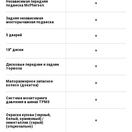
Независимая передняя
тормозов ABS. Электронная
+
подвеска McPherson
система контроля курсовой
устойчивости ESP. Электронная
система распределения
Задняя независимая
+
многорычажная подвеска
тормозных усилий EBD с
усилителем при экстренном
торможении EBA
5 дверей
+
Автоматическое включение
аварийного света при экстренном
18" диски
+
торможении
Камера заднего вида с
Дисковые передние и задние
+
тормоза
динамической разметкой
Круиз контроль
Малоразмерное запасное
+
колесо (докатка)
Система контроля усталости
водителя
Система мониторинга
+
давления в шинах TPMS
Ограничитель скорости
Фронтальные подушки и боковые
Окраска кузова (черный,
подушки, шторки безопасности
белый, оранжевый) /
+
неметаллик (серый)
(опционально)
Преднатяжители ремней