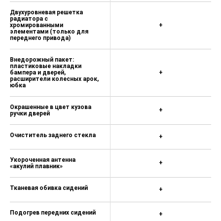
безопасности
Двухуровневая решетка
Крепления ISOFIX на задних
радиатора с
хромированными
+
сиденьях
элементами (только для
переднего привода)
Иммобилайзер
Внедорожный пакет:
Система поиска автомобиля,
пластиковые накладки
дистанционная активация
бампера и дверей,
+
звукового сигнала
расширители колесных арок,
юбка
Блокировка замков задних дверей
от открывания изнутри (детский
Окрашенные в цвет кузова
+
замок)
ручки дверей
Система экстренного
Очиститель заднего стекла
реагирования при авариях «ЭРА-
+
ГЛОНАСС»
Укороченная антенна
Аккумулятор увеличенной емкости
+
«акулий плавник»
Увеличенный объем бачка
омывателя, 4,5л
Тканевая обивка сидений
+
Мультимедийное устройство с
беспроводным интерфейсом
Подогрев передних сидений
+