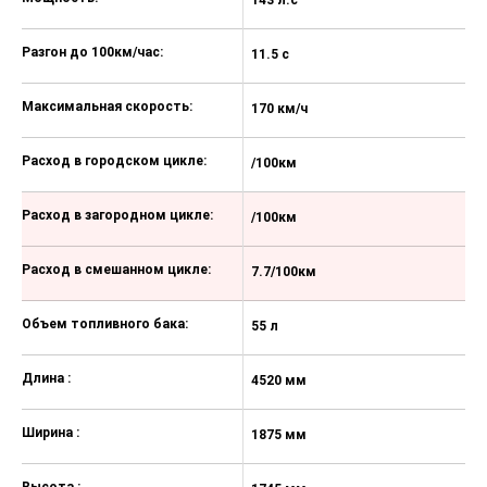
привода)
Внедорожный пакет: пластиковые
Разгон до 100км/час:
11.5 с
9.
накладки бампера и дверей,
расширители колесных арок, юбка
Максимальная скорость:
170 км/ч
17
Окрашенные в цвет кузова ручки
дверей
Расход в городском цикле:
/100км
/
Очиститель заднего стекла
Укороченная антенна «акулий
Расход в загородном цикле:
/100км
/
плавник»
Тканевая обивка сидений
Расход в смешанном цикле:
7.7/100км
8
Подогрев передних сидений
Объем топливного бака:
55 л
55
Механическая регулировка
сиденья водителя в 6
Длина :
направлениях
4520 мм
4
Механическая регулировка
Ширина :
сиденья пассажира в 4
1875 мм
1
направлениях
Высота :