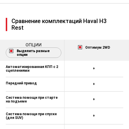
Регулировка руля по высоте и
вылету
Подрулевые лепестки
Сравнение комплектаций Haval H3
переключения передач
Rest
Электронный селектор передач
(джойстик aviator controller)
ОПЦИИ
Система выбора режима
Оптимум 2WD
Выделить разные
движения (стандарт, эко, спорт,
опции
снег)
Задние датчики парковки
Автоматизированная КПП с 2
+
сцеплениями
Центральный замок с
дистанционным управлением
Передний привод
+
Розетка, 12В для передних
пассажиров на центральном
Система помощи при старте
+
тоннеле
на подъеме
2 смарт-ключа
Система помощи при спуске
+
(для SUV)
Системы стабилизации движения:
Антиблокировочная система