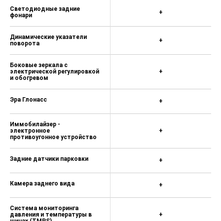
Светодиодные задние
Очечник
+
фонари
Радио
Динамические указатели
+
6 динамиков
поворота
Большой сенсорный емкостный
Боковые зеркала с
дисплей 12.3”
электрической регулировкой
+
и обогревом
Цветной экран с бортовым
компьютером в панели приборов
Эра Глонасс
+
12.3”
Беспроводной Android Auto / Apple
Иммобилайзер -
CarPlay
электронное
+
противоугонное устройство
Система “Свободные руки” (Hands
free) с Bluetooth-связью с
Задние датчики парковки
+
мобильным телефоном
2 USB-разъема спереди
Камера заднего вида
+
1 USB-разъем сзади
Система мониторинга
Телематика
давления и температуры в
+