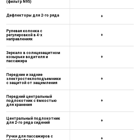
(фильтр N95)
Дефлекторы для 2-го ряда
+
Рулевая колонка с
регулировкой в 4-х
+
направлениях
Зеркало в солнцезащитном
козырьке водителя и
+
пассажира
Передние и задние
электростеклоподъемники
+
с защитой от защемления
Передний центральный
подлокотник с ёмкостью
+
для хранения
Центральный подлокотник
+
для 2-го ряда сидений
Ручки для пассажиров с
+