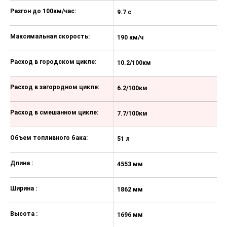
Антиблокировочная тормозная
система (ABS)
Разгон до 100км/час:
9.7 с
9.
Система стабилизации курсовой
устойчивости (ESC)
Максимальная скорость:
190 км/ч
19
Подушки безопасности водителя и
переднего пассажира
Расход в городском цикле:
10.2/100км
9
Боковые передние подушки
безопасности
Расход в загородном цикле:
6.2/100км
7
Передние ремни безопасности с
регулировкой по высоте
Расход в смешанном цикле:
7.7/100км
7
Система удержания детских
кресел Isofix для задних сидений
Объем топливного бака:
51 л
57
Блокировка замков задних дверей
Длина :
от открывания детьми (детский
4553 мм
4
замок)
Ширина :
Датчик света и датчик дождя
1862 мм
1
Функция отсрочки выключения
Высота :
фар (Follow me home)
1696 мм
1