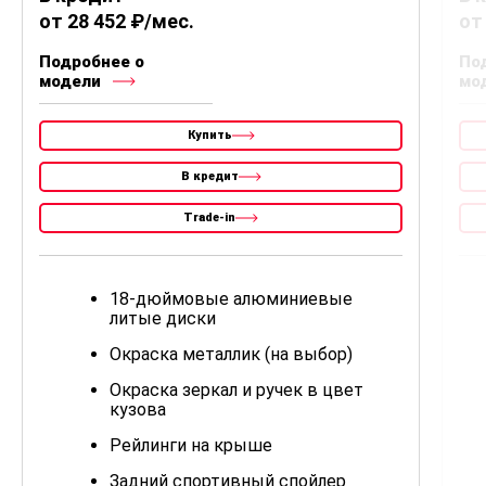
от 28 452 ₽/мес.
от
Подробнее о
По
модели
мо
Купить
В кредит
Trade-in
18-дюймовые алюминиевые
литые диски
Окраска металлик (на выбор)
Окраска зеркал и ручек в цвет
кузова
Рейлинги на крыше
Задний спортивный спойлер