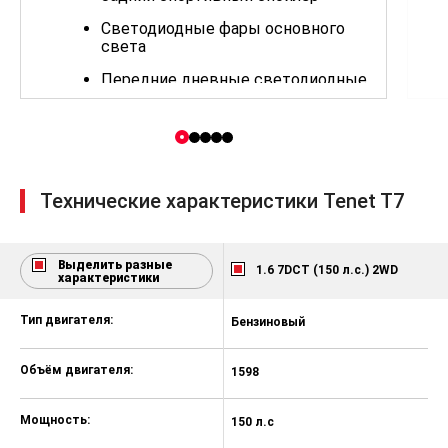
Светодиодные фары основного
света
Передние дневные светодиодные
ходовые огни
Светодиодные задние фонари
Динамические указатели поворота
Боковые зеркала с электрической
Технические характеристики Tenet T7
регулировкой и обогревом
Эра Глонасс
Выделить разные
1.6 7DCT (150 л.с.) 2WD
характеристики
Иммобилайзер - электронное
противоугонное устройство
Тип двигателя:
Бензиновый
Б
Задние датчики парковки
Камера заднего вида
Объём двигателя:
1598
1
Система мониторинга давления и
температуры в шинах (TMPS)
Мощность:
150 л.с
15