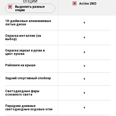
ОПЦИИ
Климат-контроль, 2 зоны
Active 2WD
Выделить разные
опции
Система улучшенной фильтрации
воздуха в салоне (фильтр N95)
18-дюймовые алюминиевые
+
литые диски
Дефлекторы для 2-го ряда
Рулевая колонка с регулировкой в
Окраска металлик (на
+
4-х направлениях
выбор)
Зеркало в солнцезащитном
Окраска зеркал и ручек в
козырьке водителя и пассажира
+
цвет кузова
Передние и задние
электростеклоподъемники с
Рейлинги на крыше
+
защитой от защемления
Передний центральный
Задний спортивный спойлер
+
подлокотник с ёмкостью для
хранения
Светодиодные фары
+
основного света
Центральный подлокотник для 2-
го ряда сидений
Передние дневные
+
Ручки для пассажиров с
светодиодные ходовые огни
микролифтом