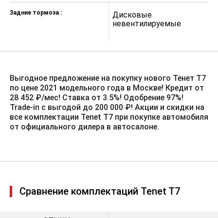
Обогрев рулевого колеса
Задние тормоза :
Дисковые
Д
невентилируемые
н
Обогрев лобового стекла
Обогрев форсунок
стеклоомывателя
Сиденья с отделкой из эко-кожи
Черный
Выгодное предложение на покупку нового Тенет Т7
по цене 2021 модельного года в Москве! Кредит от
Цвет потолка Светло-серый
28 452 ₽/мес! Ставка от 3.5%!️ Одобрение 97%!
Trade-in с выгодой до 200 000 ₽! Акции и скидки на
Водительское сиденье с
механической регулировкой в 6
все комплектации Tenet T7 при покупке автомобиля
направлениях
от официального дилера в автосалоне.
Пассажирское сиденье с
механической регулировкой в 4-х
направлениях
Складная спинка сидений 2-го ряда
в соотношении 1/3-2/3
Сравнение комплектаций Tenet T7
Подголовники всех сидений с
регулировкой по высоте