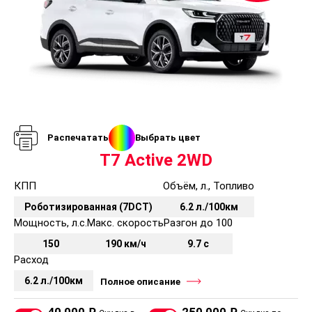
Распечатать
Выбрать цвет
T7 Active 2WD
КПП
Объём, л., Топливо
Роботизированная (7DCT)
6.2 л./100км
Мощность, л.с.
Макс. скорость
Разгон до 100
150
190 км/ч
9.7 с
Расход
6.2 л./100км
Полное описание