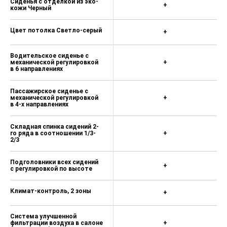
Сиденья с отделкой из эко-
+
кожи Черный
Цвет потолка Светло-серый
+
Водительское сиденье с
механической регулировкой
+
в 6 направлениях
Пассажирское сиденье с
механической регулировкой
+
в 4-х направлениях
Складная спинка сидений 2-
го ряда в соотношении 1/3-
+
2/3
Подголовники всех сидений
+
с регулировкой по высоте
Климат-контроль, 2 зоны
+
Система улучшенной
фильтрации воздуха в салоне
+