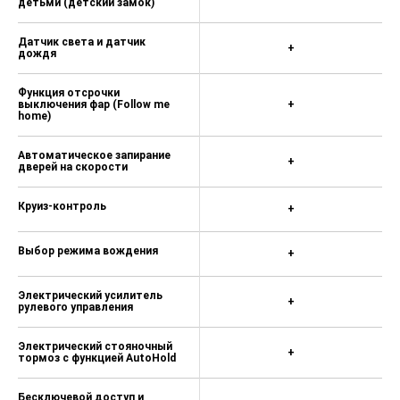
детьми (детский замок)
Датчик света и датчик
+
дождя
Функция отсрочки
выключения фар (Follow me
+
home)
Автоматическое запирание
+
дверей на скорости
Круиз-контроль
+
Выбор режима вождения
+
Электрический усилитель
+
рулевого управления
Электрический стояночный
+
тормоз с функцией AutoHold
Бесключевой доступ и