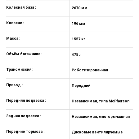
Автоматическое запирание
Колёсная база :
2670 мм
2
дверей на скорости
Круиз-контроль
Клиренс :
196 мм
1
Выбор режима вождения
Масса :
Электрический усилитель
1557 кг
16
рулевого управления
Объём багажника :
475 л
47
Электрический стояночный
тормоз с функцией AutoHold
Трансмиссия :
Роботизированная
Р
Бесключевой доступ и запуск
двигателя кнопкой (ключ в
кармане)
Привод :
Передний
П
Центральный замок с
дистанционным управлением
Передняя подвеска :
Независимая, типа McPherson
Н
Дистанционный запуск двигателя
и прогрева салона
Задняя подвеска :
Независимая, многорычажная
Н
Обогрев передних сидений
Передние тормоза :
Дисковые вентилируемые
Д
Обогрев сидений 2-го ряда