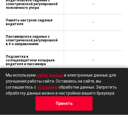
Водительское сиденье с
электрической регулировкой
-
поясничного упора
Память настроек сиденья
-
водителя
Пассажирское сиденье с
электрической регулировкой
-
в 4-х направлениях
Подсветка в
солнцезащитном козырьке
-
водителя и пассажира
Мы используем
набор данных
и электронные данные для
Потолочные светодиодные
светильники для 2-го ряда
-
улучшения работы сайта. Оставаясь на сайте, вы
сидений
соглашаетесь с
условиями
обработки данных. Запретить
обработку данных можно в настройках вашего браузера.
8 динамиков
-
Принять
Кредит
Отзывы
Позвонить
Адрес
Trade-In
Беспроводная зарядка для
-
смартфона 50w
19-дюймовые алюминиевые