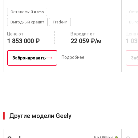
Осталось:
3 авто
Ост
Выгодный кредит
Trade-in
Выг
Цена от
В кредит от
Цена 
1 853 000 ₽
22 059 ₽/м
1 03
Подробнее
Забронировать
За
Другие модели Geely
В наличии