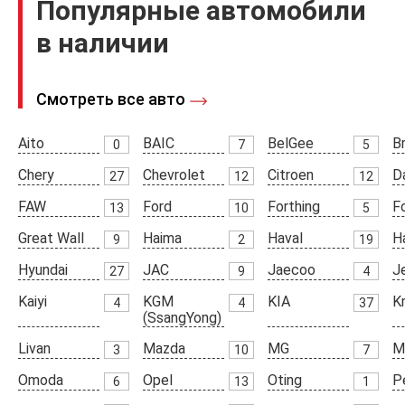
Популярные автомобили
в наличии
Смотреть все авто
Aito
BAIC
BelGee
Br
0
7
5
Chery
Chevrolet
Citroen
D
27
12
12
FAW
Ford
Forthing
F
13
10
5
Great Wall
Haima
Haval
H
9
2
19
Hyundai
JAC
Jaecoo
J
27
9
4
Kaiyi
KGM
KIA
K
4
4
37
(SsangYong)
Livan
Mazda
MG
M
3
10
7
Omoda
Opel
Oting
P
6
13
1