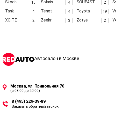
Skoda
Solaris
SOUEAST
S
15
4
2
Tank
Tenet
Toyota
V
4
4
19
XCITE
Zeekr
Zotye
У
2
3
2
Автосалон в Москве
Москва, ул. Привольная 70
(с 08:00 до 20:00)
8 (495) 229-39-89
Заказать обратный звонок