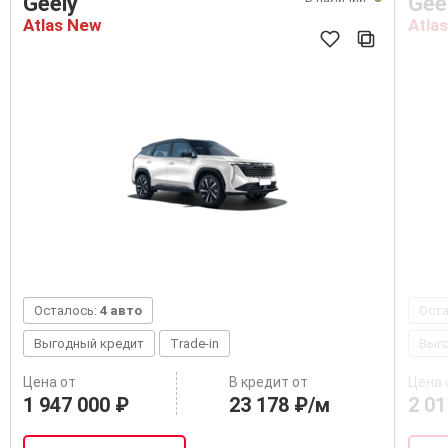
Geely
Gee
Atlas New
Atlas
Осталось:
4 авто
Ост
Выгодный кредит
Trade-in
Выг
Цена от
В кредит от
Цена 
1 947 000 ₽
23 178 ₽/м
2 01