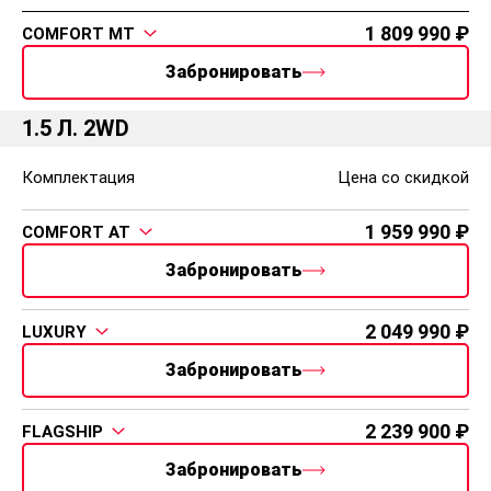
Разъемы спереди - разъём USB, электрическая
розетка 12В
1 809 990
COMFORT MT
Разъемы сзади - разъём USB
Забронировать
Задние датчики парковки
Система напоминания о забытых вещах на 2-м ряду
сидений
1.5 Л. 2WD
Датчик света
Комплектация
Цена со скидкой
1 959 990
COMFORT AT
Забронировать
2 049 990
LUXURY
Забронировать
2 239 900
FLAGSHIP
Забронировать