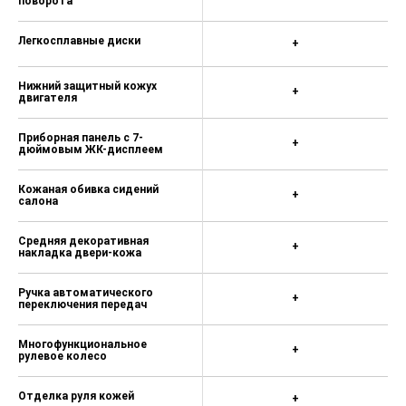
поворота
Функция отложенного выключения
фар
Легкосплавные диски
+
Круиз-контроль
Система бесключевого доступа
Нижний защитный кожух
+
двигателя
Smart Key
Климат-контроль
Приборная панель с 7-
+
дюймовым ЖК-дисплеем
Регулировка сиденья водителя в 6
направлениях
Кожаная обивка сидений
+
салона
Регулировка сиденья переднего
пассажира в 4 направлениях
Средняя декоративная
+
накладка двери-кожа
Система запуска двигателя одной
кнопкой
Ручка автоматического
+
USB-интерфейс (1 спереди, 1
переключения передач
сзади)
Многофункциональное
Розетка 12В
+
рулевое колесо
Автоудержание AUTO HOLD
Отделка руля кожей
+