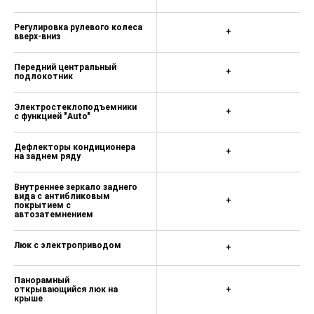
Задние датчики парковки (с
разметкой)
Регулировка рулевого колеса
+
вверх-вниз
Передний центральный
+
подлокотник
Электростеклоподъемники
+
с функцией "Auto"
Дефлекторы кондиционера
+
на заднем ряду
Внутреннее зеркало заднего
вида с антибликовым
+
покрытием с
автозатемнением
Люк с электроприводом
+
Панорамный
открывающийся люк на
+
крыше