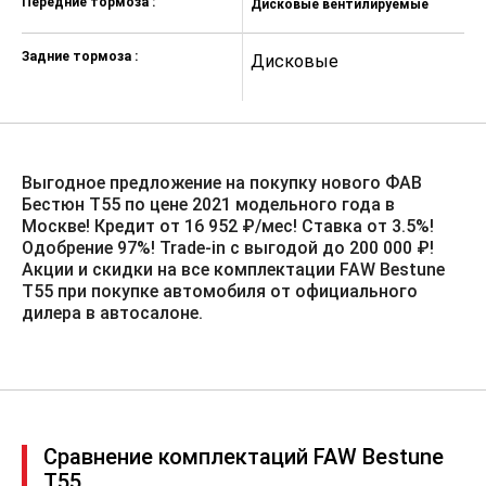
Передние тормоза :
Дисковые вентилируемые
(EPB)
Регулируемые передние ремни
Задние тормоза :
Дисковые
безопасности с преднатяжителями
Напоминание о непристегнутом
ремне безопасности водителя
Напоминание о непристегнутом
ремне безопасности переднего
Выгодное предложение на покупку нового ФАВ
пассажира
Бестюн Т55 по цене 2021 модельного года в
Москве! Кредит от 16 952 ₽/мес! Ставка от 3.5%!️
Интерфейс для детского кресла
Одобрение 97%! Trade-in с выгодой до 200 000 ₽!
(крепления isofix)
Акции и скидки на все комплектации FAW Bestune
Электронная противоугонная
T55 при покупке автомобиля от официального
система двигателя
дилера в автосалоне.
Устройство автоматического
запирания дверей
Замки задних дверей c защитой от
открывания детьми
12'3-дюймовый полноцветный
Сравнение комплектаций FAW Bestune
центральный экран высокого
T55