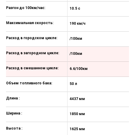
вверх-вниз
Разгон до 100км/час:
10.5 с
Передний центральный
подлокотник
Максимальная скорость:
190 км/ч
Электростеклоподъемники с
функцией "Auto"
Расход в городском цикле:
/100км
Дефлекторы кондиционера на
заднем ряду
Расход в загородном цикле:
/100км
Внутреннее зеркало заднего вида
с антибликовым покрытием с
автозатемнением
Расход в смешанном цикле:
6.6/100км
Люк с электроприводом
Объем топливного бака:
50 л
Панорамный открывающийся люк
на крыше
Длина :
4437 мм
Передние и задние лампы для
чтения
Ширина :
1850 мм
Фронтальная подушка
безопасности (сиденье водителя и
переднее пассажирское сиденье)
Высота :
1625 мм