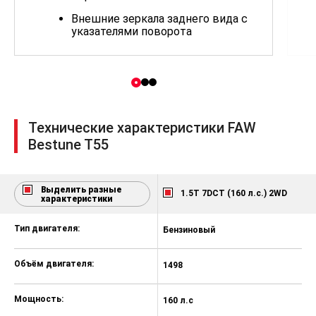
Внешние зеркала заднего вида с
указателями поворота
Легкосплавные диски
Нижний защитный кожух
двигателя
Приборная панель с 7-дюймовым
Технические характеристики FAW
ЖК-дисплеем
Bestune T55
Кожаная обивка сидений салона
Средняя декоративная накладка
двери-кожа
Выделить разные
1.5T 7DCT (160 л.с.) 2WD
характеристики
Ручка автоматического
переключения передач
Тип двигателя:
Бензиновый
Многофункциональное рулевое
колесо
Объём двигателя:
1498
Отделка руля кожей
Мощность:
160 л.с
Регулировка рулевого колеса