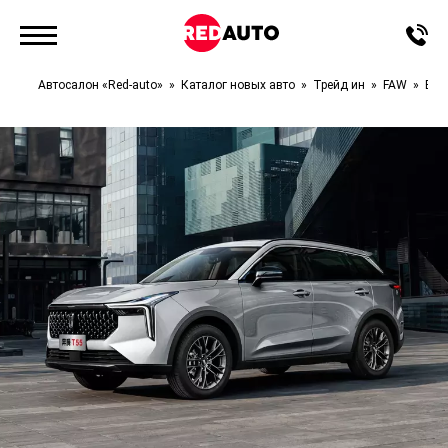
Автосалон «Red-auto»
Каталог новых авто
Трейд ин
FAW
Bes