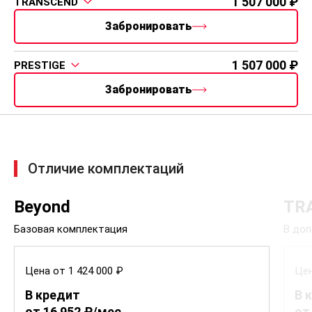
1 507 000
TRANSCEND
Забронировать
1 507 000
PRESTIGE
Забронировать
Отличие комплектаций
Beyond
TR
Базовая комплектация
В доп
Цена от 1 424 000 ₽
Цен
В кредит
В 
от 16 952 ₽/мес.
от