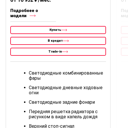
Подробнее о
По
модели
мо
Купить
В кредит
Trade-in
Светодиодные комбинированные
фары
Светодиодные дневные ходовые
огни
Светодиодные задние фонари
Передняя решетка радиатора с
рисунком в виде капель дождя
Верхний стоп-сигнал