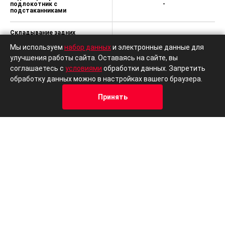
подлокотник с
-
подстаканниками
Складывание задних
сидений в соотношении 60 /
-
40
Мы используем
набор данных
и электронные данные для
улучшения работы сайта. Оставаясь на сайте, вы
Солнцезащитный козырек
соглашаетесь с
условиями
обработки данных. Запретить
водителя и переднего
-
обработку данных можно в настройках вашего браузера.
пассажира (с зеркалом +
подсветка)
Принять
Панорамная крыша с люком
Кредит
Отзывы
Позвонить
Адрес
Trade-In
-
и функцией антизащемления
Передние и задние лампы
-
для чтения
Электронная система
контроля устойчивости
-
(ESP)
Интерфейс для детского
-
кресла