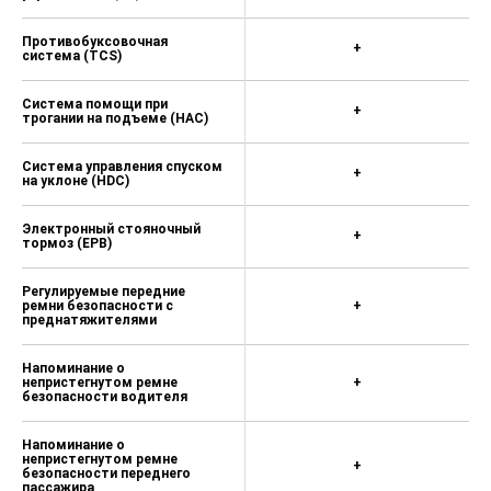
Противобуксовочная
+
система (TCS)
Система помощи при
+
трогании на подъеме (HAC)
Система управления спуском
+
на уклоне (HDC)
Электронный стояночный
+
тормоз (EPB)
Регулируемые передние
ремни безопасности с
+
преднатяжителями
Напоминание о
непристегнутом ремне
+
безопасности водителя
Напоминание о
непристегнутом ремне
+
безопасности переднего
пассажира