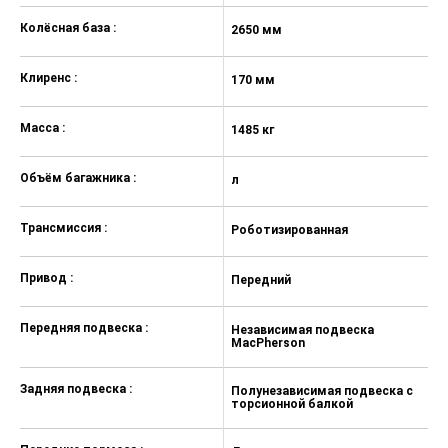
Передние боковые подушки
Колёсная база :
безопасности (сиденье водителя и
2650 мм
переднее пассажирское сиденье)
Клиренс :
Электронная программа
170 мм
стабилизации Bosch (ESP)
Масса :
Антиблокировочная тормозная
1485 кг
система (ABS)
Объём багажника :
л
Электронное распределение
тормозного усилия (EBD)
Трансмиссия :
Роботизированная
Система помощи при торможении
с электронным управлением (BA)
Привод :
Передний
Противобуксовочная система
(TCS)
Передняя подвеска :
Независимая подвеска
Система помощи при трогании на
MacPherson
подъеме (HAC)
Система управления спуском на
Задняя подвеска :
Полунезависимая подвеска с
уклоне (HDC)
торсионной балкой
Электронный стояночный тормоз