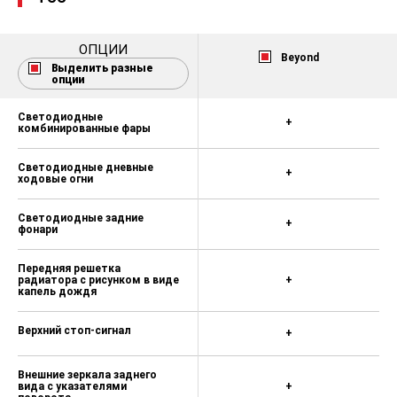
разрешения
Сопоставление и связь мобильных
телефонов
ОПЦИИ
Beyond
Выделить разные
Интеллектуальная онлайн-
опции
навигация
Светодиодные
Интеллектуальная интерактивная
+
комбинированные фары
система с двумя экранами
Интерфейс регистратора
Светодиодные дневные
+
ходовые огни
вождения
Количество динамиков 6
Светодиодные задние
+
фонари
Bluetooth/подключение телефона
Передняя решетка
Отображение внешней
радиатора с рисунком в виде
+
температуры
капель дождя
Электрическая регулировка
Верхний стоп-сигнал
наружных зеркал заднего вида
+
Электрообогрев наружных зеркал
Внешние зеркала заднего
заднего вида
вида с указателями
+