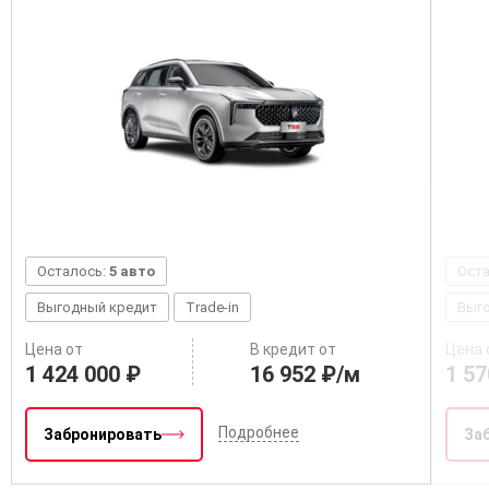
Осталось:
5 авто
Ост
Выгодный кредит
Trade-in
Выг
Цена от
В кредит от
Цена 
1 424 000 ₽
16 952 ₽/м
1 57
Подробнее
Забронировать
За