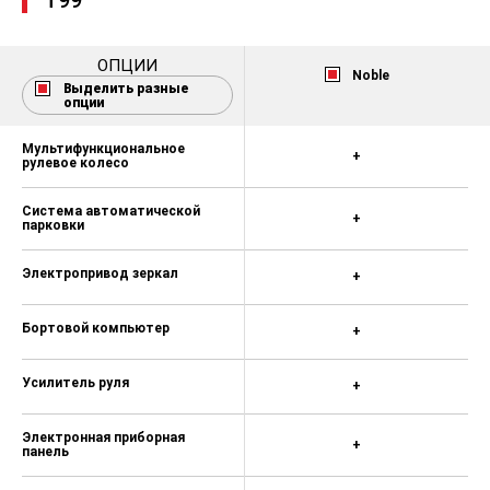
T99
Голосовое управление
ОПЦИИ
Аудиосистема
Noble
Выделить разные
Bluetooth
опции
Мультифункциональное
+
рулевое колесо
Система автоматической
+
парковки
Электропривод зеркал
+
Бортовой компьютер
+
Усилитель руля
+
Электронная приборная
+
панель