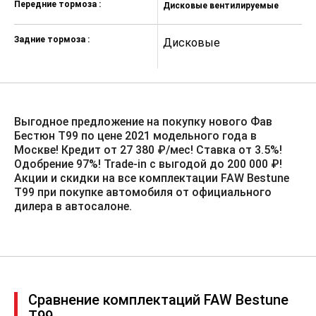
Подушка безопасности водителя
Передние тормоза :
Дисковые вентилируемые
Крепление детского кресла
Задние тормоза :
(задний ряд) ISOFIX
Дисковые
Подушки безопасности оконные
(шторки)
Система контроля слепых зон
Выгодное предложение на покупку нового Фав
Система распознавания дорожных
Бестюн T99 по цене 2021 модельного года в
знаков
Москве! Кредит от 27 380 ₽/мес! Ставка от 3.5%!️
Блокировка замков задних дверей
Одобрение 97%! Trade-in с выгодой до 200 000 ₽!
Акции и скидки на все комплектации FAW Bestune
Защита от угона
T99 при покупке автомобиля от официального
дилера в автосалоне.
Центральный замок
Иммобилайзер
Навигационная система
USB
Сравнение комплектаций FAW Bestune
Мультимедиа система с ЖК-
экраном