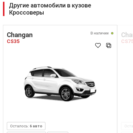
Другие автомобили в кузове
Кроссоверы
В наличии
Changan
Cha
CS35
CS7
Осталось:
6 авто
Ост