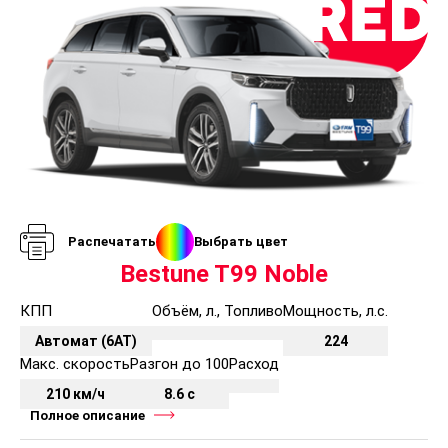
Распечатать
Выбрать цвет
Bestune T99 Noble
КПП
Объём, л., Топливо
Мощность, л.с.
Автомат (6AT)
224
Макс. скорость
Разгон до 100
Расход
210 км/ч
8.6 с
Полное описание