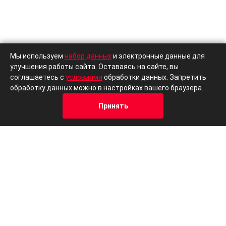
Мы используем
набор данных
и электронные данные для
улучшения работы сайта. Оставаясь на сайте, вы
соглашаетесь с
условиями
обработки данных. Запретить
Поможем с выбором
обработку данных можно в настройках вашего браузера.
автомобиля Вашей мечты
Принять
Кредит
Отзывы
Позвонить
Адрес
Trade-In
Подобрать автомобиль
Для Вас:
Новые автомобили
Безопасные авто
Надежные авто
Авто
Страны: