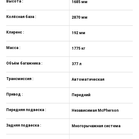
Высота :
1685 мм
Дневные ходовые огни
Светодиодные фары
Колёсная база :
2870 мм
Подушка безопасности пассажира
Клиренс :
192 мм
Система помощи при торможении
(BAS, EBD)
Масса :
1775 кг
Датчик усталости водителя
Система предотвращения
Объём багажника :
377 л
столкновения
Подушки безопасности боковые
Трансмиссия :
Автоматическая
Антиблокировочная система (ABS)
Привод :
Передний
Антипробуксовочная система
(ASR)
Передняя подвеска :
Независимая McPherson
Система стабилизации (ESP)
Система контроля за полосой
Задняя подвеска :
Многорычажная система
движения