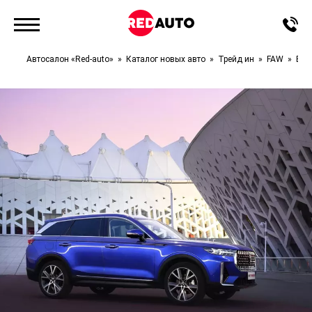
Автосалон «Red-auto»
Каталог новых авто
Трейд ин
FAW
Bes