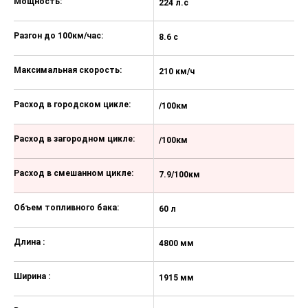
Камера 360°
Мощность:
224 л.с
Декоративная подсветка салона
Разгон до 100км/час:
8.6 с
Кожа (Материал салона)
Вентиляция передних сидений
Максимальная скорость:
210 км/ч
Отделка кожей рулевого колеса
Расход в городском цикле:
/100км
Передний центральный
подлокотник
Расход в загородном цикле:
/100км
Регулировка сиденья водителя по
высоте
Расход в смешанном цикле:
7.9/100км
Электрорегулировка передних
сидений
Объем топливного бака:
60 л
Панорамная крыша / лобовое
стекло
Длина :
4800 мм
Подогрев передних сидений
Третий задний подголовник
Ширина :
1915 мм
Электрообогрев боковых зеркал