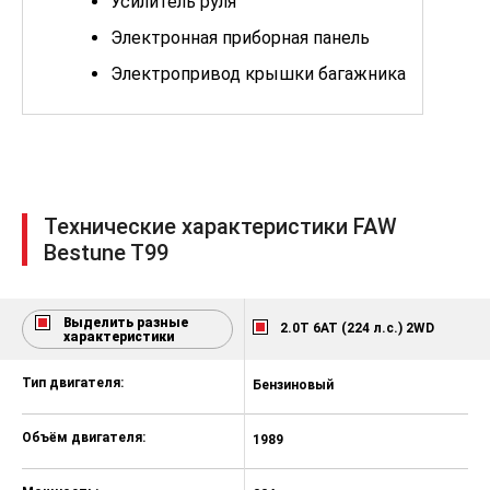
Усилитель руля
Электронная приборная панель
Электропривод крышки багажника
Адаптивный круиз-контроль
Климат-контроль 2-зонный
Электростеклоподъёмники задние
Парктроник передний
Технические характеристики FAW
Bestune T99
Парктроник задний
Электростеклоподъёмники
передние
Выделить разные
2.0T 6AT (224 л.с.) 2WD
характеристики
Система доступа без ключа
Запуск двигателя с кнопки
Тип двигателя:
Бензиновый
Регулировка руля по вылету
Объём двигателя:
1989
Регулировка руля по высоте