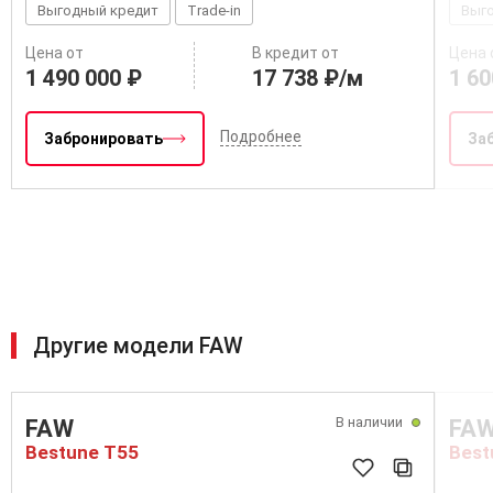
Выгодный кредит
Trade-in
Выг
Цена от
В кредит от
Цена 
1 490 000 ₽
17 738 ₽/м
1 60
Подробнее
Забронировать
За
Другие модели FAW
В наличии
FAW
FA
Bestune T55
Best