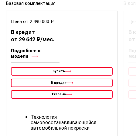
2 700 000
ELITE
Забронировать
Отличие комплектаций
Standard
Elit
Базовая комплектация
В доп
Цена от 2 490 000 ₽
Цен
В кредит
В 
от 29 642 ₽/мес.
от