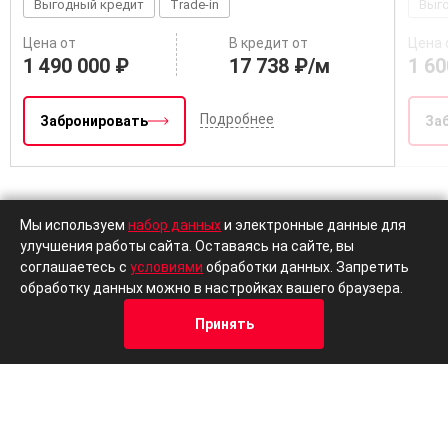
Мы используем
набор данных
и электронные данные для
улучшения работы сайта. Оставаясь на сайте, вы
Осталось:
2 авто
Ост
соглашаетесь с
условиями
обработки данных. Запретить
обработку данных можно в настройках вашего браузера.
Выгодный кредит
Trade-in
Выг
Принять
Цена от
В кредит от
Цена 
1 490 000 ₽
17 738 ₽/м
1 60
Кредит
Отзывы
Позвонить
Адрес
Trade-In
Подробнее
Забронировать
За