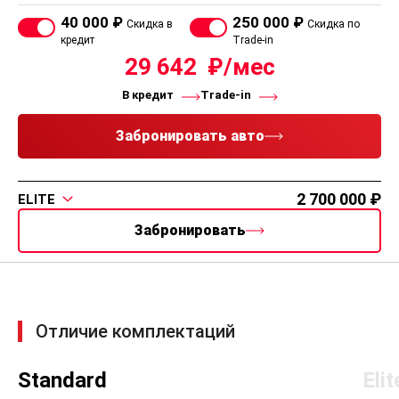
Распечатать
Выбрать цвет
Venucia V-Online Standard
КПП
Объём, л., Топливо
Роботизированная (7DCT)
Мощность, л.с.
Макс. скорость
Разгон до 100
Расход
140
200 км/ч
8.8 с
Полное описание
40 000 ₽
250 000 ₽
Скидка в
Скидка по
кредит
Trade-in
29 642
В кредит
Trade-in
Забронировать авто