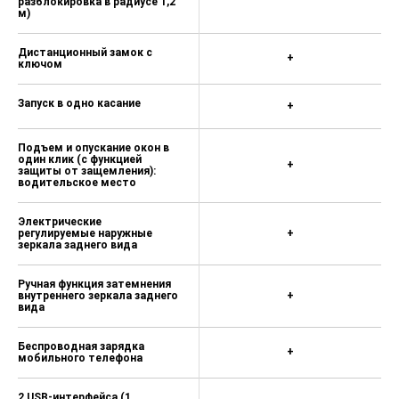
электрическая
Регулировка пассажирского
сиденья: 4-позиционная
+
ручная
Задние сиденья
разделяются в соотношении
+
4/6 и складываются
Передний центральный
+
подлокотник
Интеллектуальный
сенсорный ключ
(автоматическая
+
разблокировка в радиусе 1,2
м)
Дистанционный замок с
+
ключом
Запуск в одно касание
+