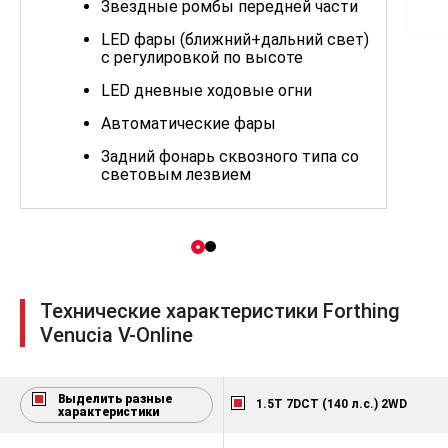
Подробнее о
По
модели
мо
Купить
В кредит
Trade-in
Технология
самовосстанавливающейся
автомобильной покраски
Звездные ромбы передней части
LED фары (ближний+дальний свет)
с регулировкой по высоте
LED дневные ходовые огни
Автоматические фары
Задний фонарь сквозного типа со