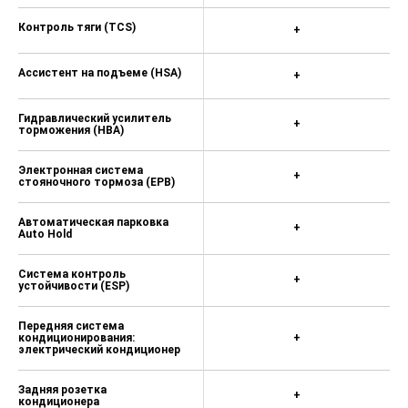
Крепление детского сиденья
+
ISOFIX+замок от детей
Система экстренного
+
торможения (ESS)
Парковочное динамическое
+
торможение (DPB)
Антиблокировочная
+
тормозная система (ABS)
Распределение тормозного
+
усилия (EBD)
Контроль тяги (TCS)
+
Ассистент на подъеме (HSA)
+
Гидравлический усилитель
+
торможения (HBA)