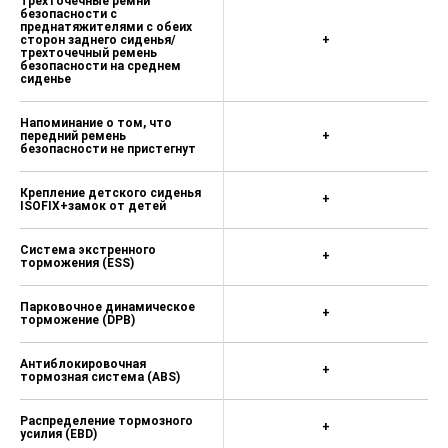
Электронный
противоугонный замок
+
двигателя
Двойные передние подушки
+
безопасности
Передняя боковая подушка
+
безопасности
Передний преднатяжитель
ременя безопасности с
ограничением
+
усилия+самоблокирующийся
язычок
Трехточечные ремни
безопасности с
преднатяжителями с обеих
сторон заднего сиденья/
+
трехточечный ремень
безопасности на среднем
сиденье
Напоминание о том, что
передний ремень
+
безопасности не пристегнут