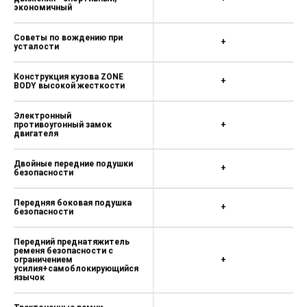
углом обзора 540° (система
панорамного наблюдения
+
высокой четкости 3D AVM с
функцией прозрачного шасси
и отсутствием слепых зон)
Система предупреждения о
+
движущихся объектах (MOD)
Система предупреждения о
+
слепых зонах (BSW)
Круиз-контроль (ASCD)
+
Переключатель режима
движения - спортивный,
+
экономичный
Советы по вождению при
+
усталости
Конструкция кузова ZONE
+
BODY высокой жесткости