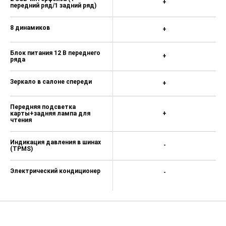
Подъем и опускание окон в
один клик (с функцией
+
защиты от защемления):
водительское место
Электрические
регулируемые наружные
+
зеркала заднего вида
Ручная функция затемнения
внутреннего зеркала заднего
+
вида
Беспроводная зарядка
+
мобильного телефона
2 USB-интерфейса (1
+
передний ряд/1 задний ряд)
8 динамиков
+
Блок питания 12 В переднего
+
ряда
Зеркало в салоне спереди