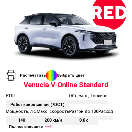
Комплектации и цены Фортинг
Венуция В-Онлайн
1.5 Л. 2WD
Комплектация
Цена со скидкой
2 490 000
STANDARD
В наличии:
4 авто с ПТС