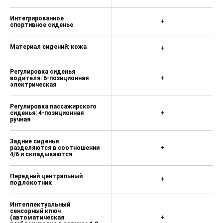
Электронная система
+
стояночного тормоза (EPB)
Автоматическая парковка
+
Auto Hold
Система контроль
+
устойчивости (ESP)
Передняя система
кондиционирования:
+
электрический кондиционер
Задняя розетка
+
кондиционера
Интегрированное
+
спортивное сиденье
Материал сидений: кожа
+
Регулировка сиденья
водителя: 6-позиционная
+