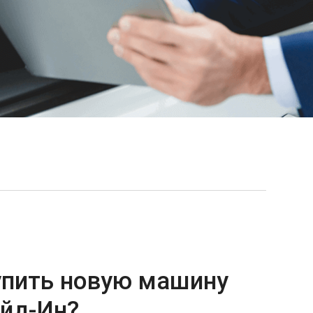
упить новую машину
ейд-Ин?