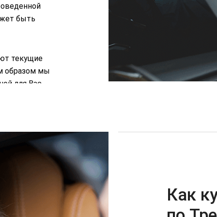
роведенной
ожет быть
ют текущие
м образом мы
ной для Вас
Как к
по Тр