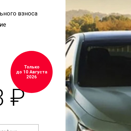
льного взноса
ие
Только
до 10 Августа
2026
3 ₽