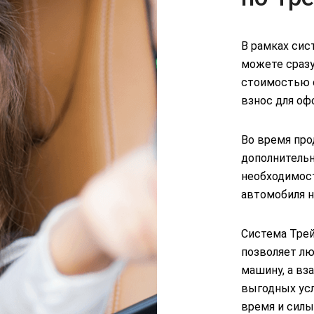
В рамках сис
можете сразу
стоимостью 
взнос для оф
Во время пр
дополнительн
необходимос
автомобиля н
Система Трей
позволяет л
машину, а вз
выгодных усл
время и силы