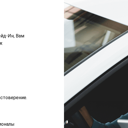
ейд-Ин, Вам
я:
остоверение.
ионалы