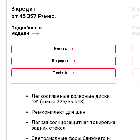
В кредит
В 
от 45 357 ₽/мес.
от
Подробнее о
По
модели
мо
Купить
В кредит
Trade-in
Легкосплавные колесные диски
18" (шины 225/55 R18)
Ремкомплект для шин
Легкая солнцезащитная тонировка
задних стёкол
Светодиодные фары ближнего и