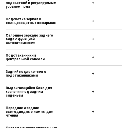
подсветкой и регулируемым
Разъемы USB (4)
+
уровнем пола
Задние датчики парковки
Подсветка зеркал в
+
Система камер кругового обзора
солнцезащитных козырьках
360°
Салонное зеркало заднего
Круиз–контроль (CCS)
вида с функцией
+
автозатемнения
Электромеханический стояночный
тормоз (EPB) и функция удержания
Подстаканники в
автомобиля на месте Auto Hold
+
центральной консоли
Система мониторинга давления в
шинах (TPMS)
Задний подлокотник с
+
подстаканниками
Бесключевой доступ
Выдвигающийся бокс для
Датчик дождя
хранения под задним
+
сиденьем
Датчик света
Передние и задние
светодиодные лампы для
+
чтения