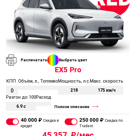
Распечатать
Выбрать цвет
EX5 Pro
КПП
Объём, л., Топливо
Мощность, л.с.
Макс. скорость
()
218
175 км/ч
Разгон до 100
Расход
6.9 с
Полное описание
40 000 ₽
250 000 ₽
Скидка в
Скидка по
кредит
Trade-in
45 357