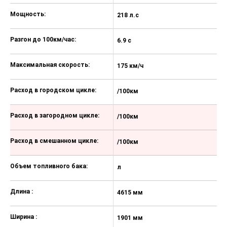
панелей экокожей
Мощность:
218 л.с
Багажное отделение с подсветкой
и регулируемым уровнем пола
Разгон до 100км/час:
6.9 с
Подсветка зеркал в
солнцезащитных козырьках
Максимальная скорость:
175 км/ч
Салонное зеркало заднего вида с
функцией автозатемнения
Расход в городском цикле:
/100км
Подстаканники в центральной
консоли
Расход в загородном цикле:
/100км
Задний подлокотник с
подстаканниками
Расход в смешанном цикле:
/100км
Выдвигающийся бокс для
хранения под задним сиденьем
Объем топливного бака:
л
Передние и задние светодиодные
лампы для чтения
Длина :
4615 мм
Система вызова экстренных
оперативных служб ЭРА–
Ширина :
1901 мм
ГЛОНАСС