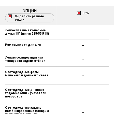
Подогрев передних и задних
сидений
ОПЦИИ
Pro
Обогрев форсунок омывателя
Выделить разные
опции
лобового стекла и зоны покоя
стеклоочистителей
Легкосплавные колесные
+
диски 18" (шины 225/55 R18)
Обогрев рулевого колеса
Сиденье водителя с
Ремкомплект для шин
+
электрорегулировкой в 6
направлениях
Легкая солнцезащитная
+
Функция горизонтального
тонировка задних стёкол
раскладывания сиденья водителя
Светодиодные фары
ближнего и дальнего света
+
Спинки сидений второго ряда с
возможностью регулировки угла
наклона и складыванияв
Светодиодные дневные
соотношении 60:40
ходовые огни и указатели
+
поворотов
Наружные зеркала заднего вида с
электрорегулировкой, подогревом
Светодиодные задние
и электроприводом складывания
комбинированные фонари с
+