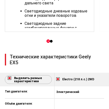
дальнего света
Светодиодные дневные ходовые
огни и указатели поворотов
Светодиодные задние
комбинированные фонари с
контурной линией на багажной
двери
Активные жалюзи радиатора
(AGS)
Технические характеристики Geely
Рейлинги на крыше
EX5
Скрытые внешние дверные ручки
с электроприводом
Отделка интерьера и сидений
Выделить разные
Electro (218 л.с.) 2WD
характеристики
тёмно-синей экокожей
Мультифункциональное рулевое
Тип двигателя:
Электрический
колесо с кожаной отделкой
Высококачественная отделка
Объём двигателя:
приборной панели и дверных