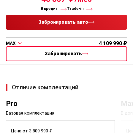
В кредит
Trade-in
Забронировать авто
4 109 990
MAX
Забронировать
Отличие комплектаций
Pro
Ma
Базовая комплектация
В доп
Цена от 3 809 990 ₽
Цен