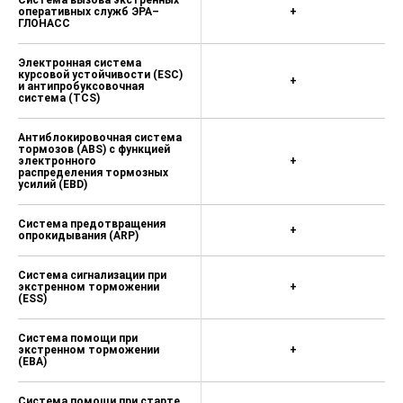
Система вызова экстренных
оперативных служб ЭРА–
+
ГЛОНАСС
Электронная система
курсовой устойчивости (ESС)
+
и антипробуксовочная
система (TCS)
Антиблокировочная система
тормозов (ABS) с функцией
электронного
+
распределения тормозных
усилий (EBD)
Система предотвращения
+
опрокидывания (ARP)
Система сигнализации при
экстренном торможении
+
(ESS)
Система помощи при
экстренном торможении
+
(EBA)
Система помощи при старте