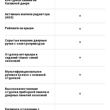
контурной линией на
багажной двери
Электростеклоподъемники
передних и задних дверей с
Активные жалюзи радиатора
+
функцией защиты от защемления
(AGS)
Рейлинги на крыше
Цифровая приборная панель
+
диагональю 10,2"
Скрытые внешние дверные
Мультимедийная система с
+
ручки с электроприводом
сенсорным экраном диагональю
15,4" с Bluetooth
Отделка интерьера и
сидений тёмно-синей
+
Аудиосистема с 6 динамиками
экокожей
Функция дублирования экрана
смартфона на мультимедийном
Мультифункциональное
рулевое колесо с кожаной
дисплее
+
отделкой
Беспроводная зарядка для
мобильных устройств
Высококачественная
отделка приборной панели и
+
дверных панелей экокожей
Электрическая розетка 12 В в
передней части центральной
консоли
Багажное отделение с