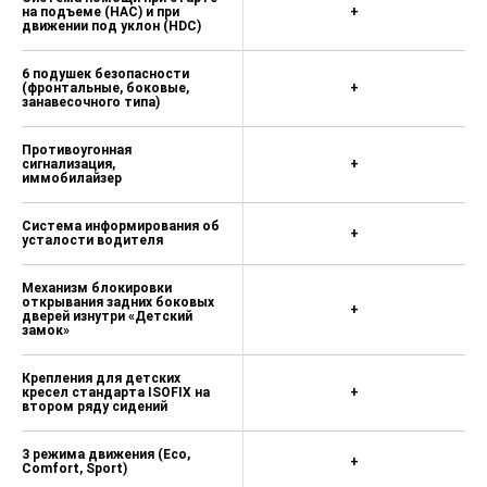
на подъеме (HАC) и при
+
движении под уклон (HDC)
6 подушек безопасности
(фронтальные, боковые,
+
занавесочного типа)
Противоугонная
сигнализация,
+
иммобилайзер
Система информирования об
+
усталости водителя
Механизм блокировки
открывания задних боковых
+
дверей изнутри «Детский
замок»
Крепления для детских
кресел стандарта ISOFIX на
+
втором ряду сидений
3 режима движения (Eco,
+
Comfort, Sport)