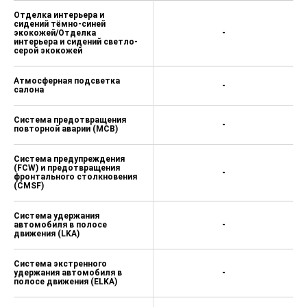
Отделка интерьера и
сидений тёмно-синей
экокожей/Отделка
-
интерьера и сидений светло-
серой экокожей
Атмосферная подсветка
-
салона
Система предотвращения
-
повторной аварии (MCB)
Система предупреждения
(FCW) и предотвращения
-
фронтального столкновения
(CMSF)
Система удержания
автомобиля в полосе
-
движения (LKA)
Система экстренного
удержания автомобиля в
-
полосе движения (ELKA)