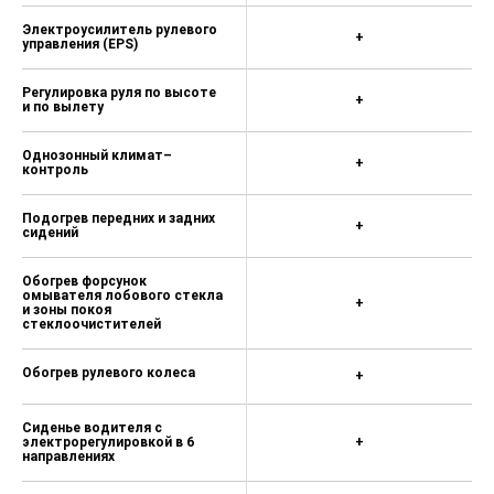
Электроусилитель рулевого
+
управления (EPS)
Регулировка руля по высоте
+
и по вылету
Однозонный климат–
+
контроль
Подогрев передних и задних
+
сидений
Обогрев форсунок
омывателя лобового стекла
+
и зоны покоя
стеклоочистителей
Обогрев рулевого колеса
+
Сиденье водителя с
электрорегулировкой в 6
+
направлениях