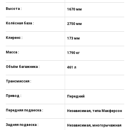
Электронная система курсовой
Высота :
1670 мм
устойчивости (ESС) и
антипробуксовочная система
(TCS)
Колёсная база :
2750 мм
Антиблокировочная система
тормозов (ABS) с функцией
Клиренс :
173 мм
электронного распределения
тормозных усилий (EBD)
Масса :
1790 кг
Система предотвращения
опрокидывания (ARP)
Объём багажника :
461 л
Система сигнализации при
экстренном торможении (ESS)
Трансмиссия :
Система помощи при экстренном
торможении (EBA)
Привод :
Передний
Система помощи при старте на
подъеме (HАC) и при движении под
Передняя подвеска :
уклон (HDC)
Независимая, типа Макферсон
6 подушек безопасности
Задняя подвеска :
(фронтальные, боковые,
Независимая, многорычажная