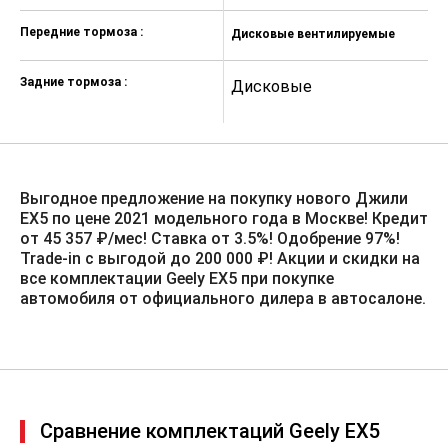
занавесочного типа)
Передние тормоза :
Противоугонная сигнализация,
Дисковые вентилируемые
иммобилайзер
Задние тормоза :
Дисковые
Система информирования об
усталости водителя
Механизм блокировки открывания
задних боковых дверей изнутри
«Детский замок»
Выгодное предложение на покупку нового Джили
Крепления для детских кресел
ЕХ5 по цене 2021 модельного года в Москве! Кредит
стандарта ISOFIX на втором ряду
от 45 357 ₽/мес! Ставка от 3.5%!️ Одобрение 97%!
сидений
Trade-in с выгодой до 200 000 ₽! Акции и скидки на
3 режима движения (Eco, Comfort,
все комплектации Geely EX5 при покупке
Sport)
автомобиля от официального дилера в автосалоне.
Электроусилитель рулевого
управления (EPS)
Регулировка руля по высоте и по
вылету
Сравнение комплектаций Geely EX5
Однозонный климат–контроль