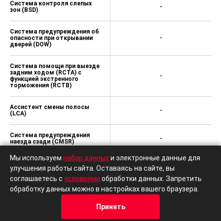
Система контроля слепых
-
зон (BSD)
Система предупреждения об
опасности при открывании
-
дверей (DOW)
Система помощи при выезде
задним ходом (RCTA) с
-
функцией экстренного
торможения (RCTB)
Ассистент смены полосы
-
(LCA)
Система предупреждения
-
наезда сзади (CMSR)
Мы используем
набор данных
и электронные данные для
Система распознавания
-
улучшения работы сайта. Оставаясь на сайте, вы
дорожных знаков (TSI)
соглашаетесь с
условиями
обработки данных. Запретить
обработку данных можно в настройках вашего браузера.
Система интеллектуального
управления дальним светом
-
фар (IHBC)
Принять
Кредит
Отзывы
Позвонить
Адрес
Trade-In