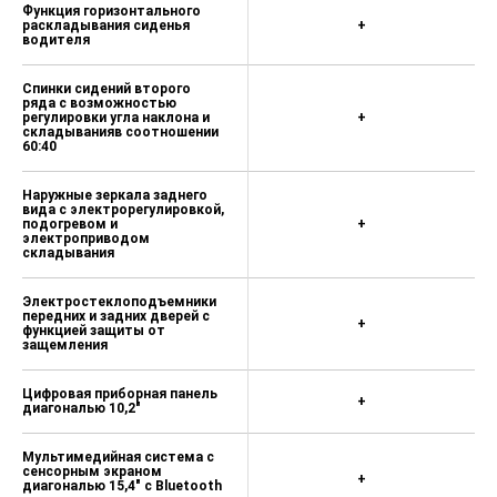
Функция горизонтального
раскладывания сиденья
+
водителя
Спинки сидений второго
ряда с возможностью
регулировки угла наклона и
+
складыванияв соотношении
60:40
Наружные зеркала заднего
вида с электрорегулировкой,
подогревом и
+
электроприводом
складывания
Электростеклоподъемники
передних и задних дверей с
+
функцией защиты от
защемления
Цифровая приборная панель
+
диагональю 10,2"
Мультимедийная система с
сенсорным экраном
+
диагональю 15,4" с Bluetooth