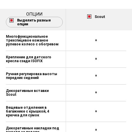
Внутрисалонное зеркало заднего
вида с автоматическим
ОПЦИИ
затемнением
Scout
Выделить разные
опции
Заднее сиденье и спинка делимые,
спинка складная и центральный
Многофункциональное
подлокотник
трехспицевое кожаное
+
рулевое колесо c обогревом
Электронный иммобилайзер
Очечник
Крепление для детского
+
кресла сзади ISOFIX
Передние и задние датчики
парковки
Ручная регулировка высоты
+
передних сидений
Дополнительный электрический
нагреватель (только для 2.0 TDI)
Декоративные вставки
+
Scout
Система контроля слепых зон
Светодиодные фары (LED), AFS
Вещевые отделения в
багажнике с крышкой, 4
+
крючка для сумок
Стеклоочиститель с интервальным
режимом, датчик света/дождя
Декоративные накладки под
+
Система Light Assistant (Coming
металл на педали