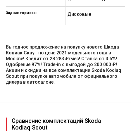
Система «ЭРА-ГЛОНАСС»
Задние тормоза :
Дисковые
Д
Bluetooth
Система SmartLink+
Радио Bolero — 2DIN, SD, USB, MP3,
голосовое управление с
Выгодное предложение на покупку нового Шкода
усилителем голоса, 8 динамиков,
Кодиак Скаут по цене 2021 модельного года в
Apple Chip
Москве! Кредит от 28 283 ₽/мес! Ставка от 3.5%!️
Электромеханический усилитель
Одобрение 97%! Trade-in с выгодой до 200 000 ₽!
руля, с регулировкой в
Акции и скидки на все комплектации Skoda Kodiaq
зависимости от скорости
Scout при покупке автомобиля от официального
дилера в автосалоне.
Обогрев лобового стекла
Передние и задние сиденья с
подогревом
Система выбора режима
движения Driving Mode Selection с
Off Road режимом
Сравнение комплектаций Skoda
Kodiaq Scout
Центральный замок KESSY