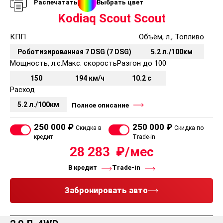
Распечатать
Выбрать цвет
Kodiaq Scout Scout
КПП
Объём, л., Топливо
Роботизированная 7 DSG (7 DSG)
5.2 л./100км
Мощность, л.с.
Макс. скорость
Разгон до 100
150
194 км/ч
10.2 с
Расход
5.2 л./100км
Полное описание
250 000 ₽
250 000 ₽
Скидка в
Скидка по
кредит
Trade-in
28 283
В кредит
Trade-in
Забронировать авто