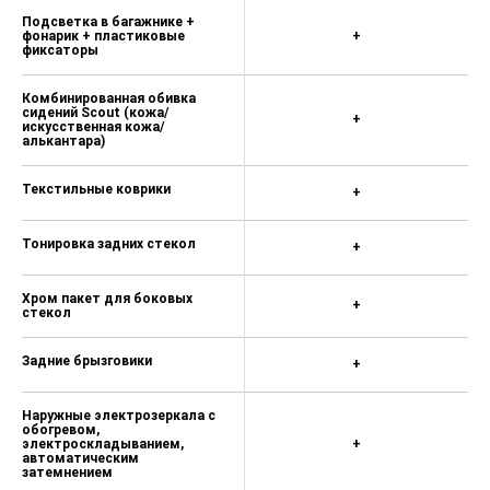
Обогреваемые форсунки
Подсветка в багажнике +
омывателя лобового стекла
фонарик + пластиковые
+
фиксаторы
Скребок для льда
Цвет неметаллик 0 ₽
Комбинированная обивка
сидений Scout (кожа/
+
искусственная кожа/
Цвет металлик 0 ₽
алькантара)
Специальный цвет (красный
Velvet Red металлик) 29 200 ₽
Текстильные коврики
+
Спортивное трехспицевое
кожаное рулевое колесо с
Тонировка задних стекол
+
управлением радио, телефоном
(без обогрева) 0 ₽
Хром пакет для боковых
+
стекол
Многофункциональное
трехспицевое кожаное рулевое
колесо c управлением DSG и
Задние брызговики
+
обогревом 4 900 ₽
Спортивное трехспицевое
Наружные электрозеркала с
обогревом,
кожаное рулевое колесо с
электроскладыванием,
+
управлением радио, телефоном и
автоматическим
затемнением
DSG (без обогрева) 4 200 ₽