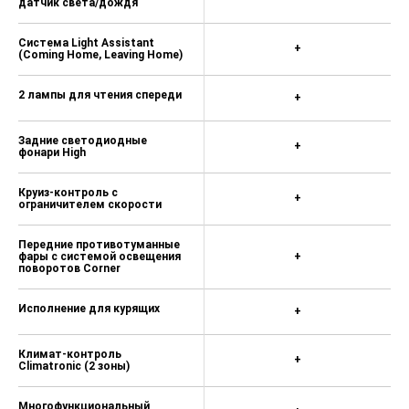
датчик света/дождя
Климат-контроль Climatronic (3
зоны) 13 900 ₽
Система Light Assistant
+
(Coming Home, Leaving Home)
Стояночный отопитель с
дистанционным управлением 55
800 ₽
2 лампы для чтения спереди
+
Панорамная крыша с
электроприводом (отсутствует
Задние светодиодные
+
очечник) 57 100 ₽
фонари High
Складной фаркоп с адаптером 47
Круиз-контроль с
400 ₽
+
ограничителем скорости
Поясничные опоры в спинках
Передние противотуманные
передних сидений, с механической
фары с системой освещения
+
регулировкой 3 900 ₽
поворотов Corner
Виртуальная педаль 32 100 ₽
Исполнение для курящих
+
Адаптивный круиз-контроль с
ограничителем скорости (до 160
Климат-контроль
км/ч) 30 500 ₽
+
Climatronic (2 зоны)
Адаптивный круиз-контроль с
ограничителем скорости (до 210
Многофункциональный