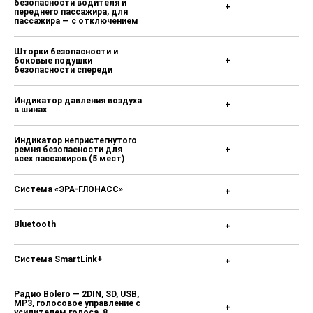
сзади 16 200 ₽
безопасности водителя и
+
переднего пассажира, для
пассажира — с отключением
Крепление для детского кресла
ISOFIX на переднем пассажирском
сиденье 1 800 ₽
Шторки безопасности и
боковые подушки
+
безопасности спереди
Разделительная сетка для
багажного отделения 8 400 ₽
Индикатор давления воздуха
+
Система контроля дистанции Front
в шинах
Assist (без адаптивного круиз-
контроля) 15 800 ₽
Индикатор непристегнутого
ремня безопасности для
+
Система защиты пассажиров Crew
всех пассажиров (5 мест)
Protect Assistant 8 200 ₽
Система «ЭРА-ГЛОНАСС»
Система защиты пассажиров Crew
+
Protect Assistant (для Front Assist)
8 200 ₽
Bluetooth
+
Индикатор непристегнутого ремня
безопасности для всех
Система SmartLink+
+
пассажиров (7 мест) 3 700 ₽
Bluetooth, соединение с внешней
Радио Bolero — 2DIN, SD, USB,
антенной, беспроводная зарядка
MP3, голосовое управление с
+
телефона 15 200 ₽
усилителем голоса, 8