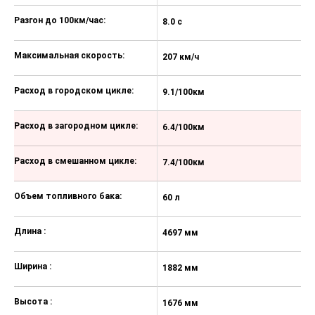
Подсветка в багажнике + фонарик
+ пластиковые фиксаторы
Разгон до 100км/час:
8.0 с
10
Комбинированная обивка сидений
Scout (кожа/искусственная кожа/
Максимальная скорость:
207 км/ч
19
алькантара)
Текстильные коврики
Расход в городском цикле:
9.1/100км
6
Тонировка задних стекол
Расход в загородном цикле:
6.4/100км
5
Хром пакет для боковых стекол
Задние брызговики
Расход в смешанном цикле:
7.4/100км
5
Наружные электрозеркала с
обогревом, электроскладыванием,
Объем топливного бака:
60 л
60
автоматическим затемнением
Наружные зеркала серебристого
Длина :
4697 мм
4
цвета
Рейлинги на крыше, серебристые
Ширина :
1882 мм
1
Защита двигателя снизу
Высота :
1676 мм
1
Уменьшенное запасное колесо