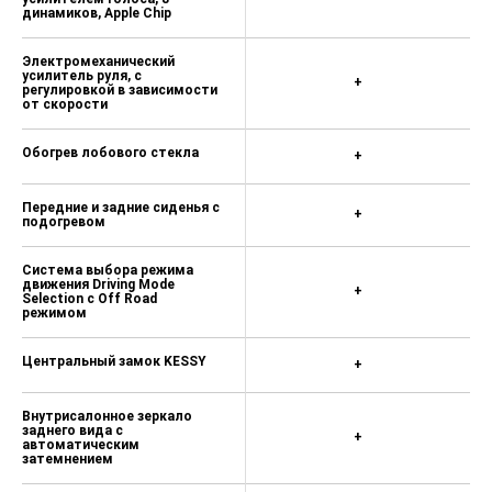
динамиков, Apple Chip
Bluetooth Premium (rSAP), Wi-Fi
(только с Columbus) 27 300 ₽
Электромеханический
усилитель руля, с
+
Bluetooth Premium (rSAP),
регулировкой в зависимости
от скорости
соединение с внешней антенной,
беспроводная зарядка телефона и
Wi-Fi (только с Columbus) 42 400 ₽
Обогрев лобового стекла
+
Bluetooth с Wi-Fi (только с
навигацией) 0 ₽
Передние и задние сиденья с
+
подогревом
Bluetooth, соединение с внешней
антенной, беспроводная зарядка
Система выбора режима
телефона и Wi-Fi (только с
движения Driving Mode
+
Selection с Off Road
навигацией) 15 200 ₽
режимом
Цифровой радиоприем 5 600 ₽
Центральный замок KESSY
+
Цифровой радиоприем при заказе
Bluetooth Premium (rSAP) 0 ₽
Внутрисалонное зеркало
Радионавигационная система
заднего вида с
+
автоматическим
Amundsen (карта Европы) 29 200 ₽
затемнением
Радионавигационная система