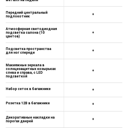
Home, Leaving Home)
Передний центральный
2 лампы для чтения спереди
+
подлокотник
Задние светодиодные фонари High
Атмосферная светодиодная
Круиз-контроль с ограничителем
подсветка салона (10
+
цветов)
скорости
Передние противотуманные фары
Подсветка пространства
+
с системой освещения поворотов
для ног спереди
Corner
Макияжные зеркала в
Исполнение для курящих
солнцезащитных козырьках
+
слева и справа, с LED
Климат-контроль Climatronic (2
подсветкой
зоны)
Набор сеток в багажнике
+
Многофункциональный индикатор
Maxi Dot
Розетка 12В в багажнике
+
Ассистент подъема в гору
Электромеханический ручной
Декоративные накладки на
+
тормоз с функцией Auto Hold
порогах дверей