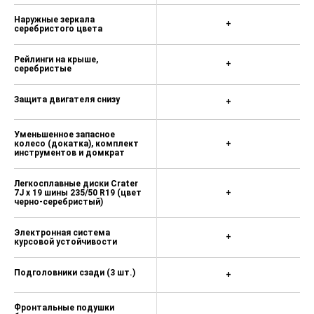
Текстильные коврики, сзади — с
Наружные зеркала
+
уступом для ног 5 200 ₽
серебристого цвета
Складной столик на спинках
Рейлинги на крыше,
передних сидений 5 000 ₽
+
серебристые
Солнцезащитные механические
шторки для задних боковых
Защита двигателя снизу
+
стекол 8 900 ₽
Подсветка пространства для ног
Уменьшенное запасное
колесо (докатка), комплект
+
сзади 400 ₽
инструментов и домкрат
Дизайн-пакет Scout (серебристые
накладки на передний и задний
Легкосплавные диски Crater
7J x 19 шины 235/50 R19 (цвет
бампер, лого на передних крыльях)
+
черно-серебристый)
0 ₽
Запасное колесо на легкосплавном
Электронная система
+
диске 9 200 ₽
курсовой устойчивости
Подушка безопасности для
Подголовники сзади (3 шт.)
+
защиты коленей водителя 14 000 ₽
Боковые подушки безопасности
Фронтальные подушки