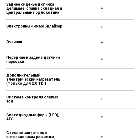
Columbus (карта Европы) 73 500 ₽
Заднее сиденье и спинка
делимые, спинка складная и
+
центральный подлокотник
Акустическая система Canton (9
динамиков, сабвуфер, общая
мощность 575 Вт) 19 700 ₽
Электронный иммобилайзер
+
Беспроводное управление
мультимедийной системой для
Очечник
+
задних пассажиров 4 100 ₽
Датчик усталости водителя 2 300
Передние и задние датчики
+
парковки
₽
Электропривод сиденья водителя
Дополнительный
с функцией памяти, подсветка
электрический нагреватель
+
(только для 2.0 TDI)
пространства для ног спереди и
сзади 33 100 ₽
Система контроля слепых
+
Электропривод передних сидений
зон
(с памятью для водителя),
отсутствует ящик под сидением
Светодиодные фары (LED),
переднего пассажира 59 600 ₽
+
AFS
Противоугонная сигнализация 13
Стеклоочиститель с
300 ₽
интервальным режимом,
+