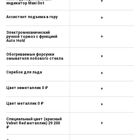
+
км/ч) 48 400 ₽
индикатор Maxi Dot
Система автоматической
Ассистент подъема в гору
+
парковки 17 300 ₽
Ассистент парковки с прицепом,
Электромеханический
система кругового обзора Area
ручной тормоз с функцией
+
View 73 400 ₽
Auto Hold
Передние и задние датчики
Обогреваемые форсунки
парковки с ассистентом прицепа,
+
омывателя лобового стекла
система кругового обзора Area
View 56 100 ₽
Скребок для льда
+
Наружные электрозеркала с
памятью 0 ₽
Цвет неметаллик 0 ₽
+
Ассистент движения по полосе 20
400 ₽
Цвет металлик 0 ₽
+
Система управления дальним
светом Auto Light Assistant 10 300
Специальный цвет (красный
₽
Velvet Red металлик) 29 200
+
₽
Камера заднего вида с
омывателем 19 900 ₽