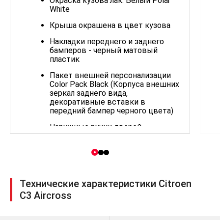
Окраска кузова лак: Белый Polar
White
Крыша окрашена в цвет кузова
Накладки переднего и заднего
бамперов - черный матовый
пластик
Пакет внешней персонализации
Color Pack Black (Корпуса внешних
зеркал заднего вида,
декоративные вставки в
передний бампер черного цвета)
Наружные ручки дверей,
окрашенные в цвет кузова
Штампованные диски 16" AXIS,
шины 205/60 R16
Запасное колесо (докатка),
Технические характеристики Citroen
размерность 125/85 R16
C3 Aircross
Система «ЭРА-ГЛОНАСС»
Антиблокировочная система