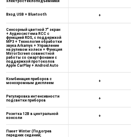
электростеклоподъемники
Вход USB + Bluetooth
+
Сенсорный цветной 7" экран
+ Аудиосистема RCC с
функцией RDS, с поддержкой
MP3 + Технология обработки
звука Arkamys + Управление
+
на рулевом колесе + Функция
MirrorScreen совместной
работы со смартфонами с
поддержкой протоколов
Apple CarPlay + Android Auto
Комбинация приборов с
+
монохромным дисплеем
Регулировка интенсивности
+
подсветки приборов
Розетка 12В в центральной
+
консоли
Пакет Winter (Подогрев
передних сидений;