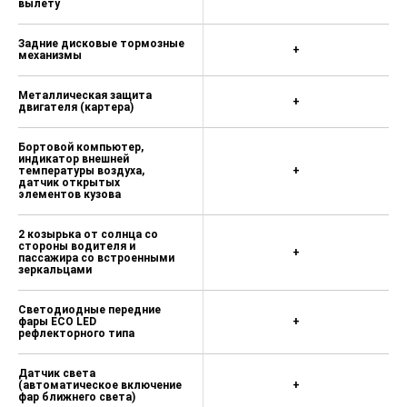
вылету
Задние дисковые тормозные
+
механизмы
Металлическая защита
+
двигателя (картера)
Бортовой компьютер,
индикатор внешней
температуры воздуха,
+
датчик открытых
элементов кузова
2 козырька от солнца со
стороны водителя и
+
пассажира со встроенными
зеркальцами
Светодиодные передние
фары ECO LED
+
рефлекторного типа
Датчик света
(автоматическое включение
+
фар ближнего света)