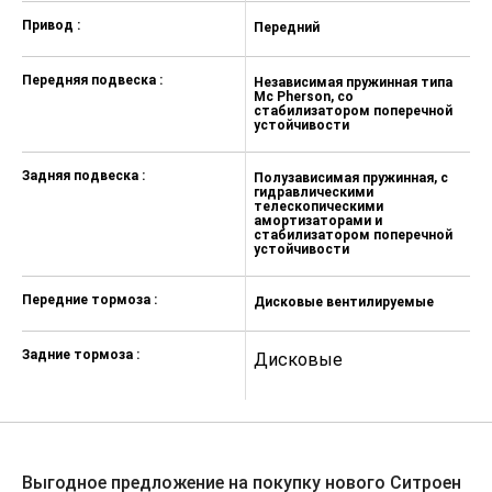
Привод :
Бортовой компьютер, индикатор
Передний
П
внешней температуры воздуха,
датчик открытых элементов
Передняя подвеска :
Независимая пружинная типа
Н
кузова
Mc Pherson, со
Mc
стабилизатором поперечной
с
2 козырька от солнца со стороны
устойчивости
у
водителя и пассажира со
встроенными зеркальцами
Задняя подвеска :
Полузависимая пружинная, с
П
гидравлическими
г
Светодиодные передние фары
телескопическими
т
ECO LED рефлекторного типа
амортизаторами и
а
стабилизатором поперечной
с
устойчивости
у
Датчик света (автоматическое
включение фар ближнего света)
Передние тормоза :
Дисковые вентилируемые
Д
Зеркала с электрическим
приводом и подогревом
Задние тормоза :
Дисковые
Д
Тонировка задней полусферы
(слабая)
Регулировка по высоте сиденья
водителя
Заднее сиденье, складывающееся
Выгодное предложение на покупку нового Ситроен