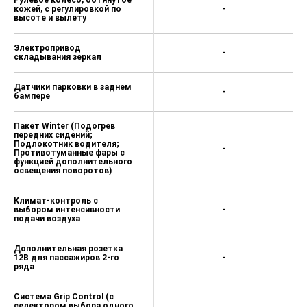
Рулевое колесо, обтянутое
кожей, с регулировкой по
-
высоте и вылету
Электропривод
-
складывания зеркал
Датчики парковки в заднем
-
бампере
Пакет Winter (Подогрев
передних сидений;
Подлокотник водителя;
-
Противотуманные фары с
функцией дополнительного
освещения поворотов)
Климат-контроль с
выбором интенсивности
-
подачи воздуха
Дополнительная розетка
12В для пассажиров 2-го
-
ряда
Система Grip Control (c
селектором выбора одного