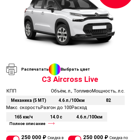
Распечатать
Выбрать цвет
C3 Aircross Live
КПП
Объём, л., Топливо
Мощность, л.с.
Механика (5 MT)
4.6 л./100км
82
Макс. скорость
Разгон до 100
Расход
165 км/ч
14.0 с
4.6 л./100км
Полное описание
250 000 ₽
250 000 ₽
Скидка в
Скидка по