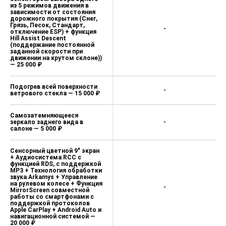
из 5 режимов движения в
зависимости от состояния
дорожного покрытия (Снег,
Грязь, Песок, Стандарт,
-
отключение ESP) + функция
Hill Assist Descent
(поддержание постоянной
заданной скорости при
движении на крутом склоне))
— 25 000 ₽
Подогрев всей поверхности
-
ветрового стекла — 15 000 ₽
Самозатемняющееся
зеркало заднего вида в
-
салоне — 5 000 ₽
Сенсорный цветной 9" экран
+ Аудиосистема RCC с
функцией RDS, с поддержкой
MP3 + Технология обработки
звука Arkamys + Управление
на рулевом колесе + Функция
-
MirrorScreen совместной
работы со смартфонами с
поддержкой протоколов
Apple CarPlay + Android Auto и
навигационной системой —
20 000 ₽