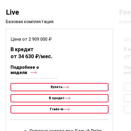
Live
Fee
Базовая комплектация
В доп
Цена от 2 909 000 ₽
Цен
В кредит
В 
от 34 630 ₽/мес.
от
Подробнее о
По
модели
мо
Купить
В кредит
Trade-in