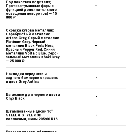
Подлокотник водителя;
Противотуманные фары с
+
функцией дополнительного
освещения поворотов) — 15
000 ₽
Окраска кузова металлик:
Серебристый металлик
Artens Grey, Серый металлик
Platinum Grey, Черный
металлик Black Perla Nera,
+
Красный Pepper Red, Синий
металлик Voltaic Blue, Серо-
зеленый металлик Khaki Grey
— 25 000 ₽
Накладки переднего и
заднего бамперов окрашены
-
в цвет Grey Anthra
Багажные дуги черного цвета
-
Onyx Black
Штампованные диски 16"
STEEL & STYLE c 3D
-
колпаками, шины 205/60 R16