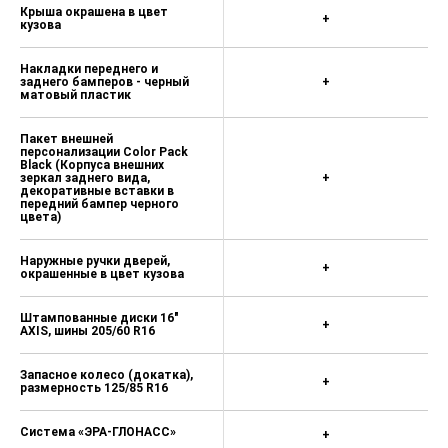
монохромным дисплеем
Крыша окрашена в цвет
+
кузова
Регулировка интенсивности
подсветки приборов
Накладки переднего и
заднего бамперов - черный
+
Розетка 12В в центральной
матовый пластик
консоли
Пакет внешней
Пакет Winter (Подогрев передних
персонализации Color Pack
сидений; Подлокотник водителя;
Black (Корпуса внешних
Противотуманные фары с
зеркал заднего вида,
+
декоративные вставки в
функцией дополнительного
передний бампер черного
освещения поворотов) — 15 000 ₽
цвета)
Окраска кузова металлик:
Наружные ручки дверей,
Серебристый металлик Artens Grey,
+
окрашенные в цвет кузова
Серый металлик Platinum Grey,
Черный металлик Black Perla Nera,
Красный Pepper Red, Синий
Штампованные диски 16"
+
AXIS, шины 205/60 R16
металлик Voltaic Blue, Серо-
зеленый металлик Khaki Grey — 25
000 ₽
Запасное колесо (докатка),
+
размерность 125/85 R16
Система «ЭРА-ГЛОНАСС»
+