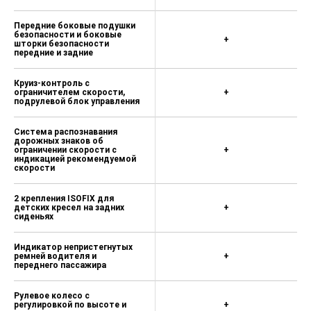
Передние боковые подушки
безопасности и боковые
+
шторки безопасности
передние и задние
Круиз-контроль с
ограничителем скорости,
+
подрулевой блок управления
Система распознавания
дорожных знаков об
ограничении скорости c
+
индикацией рекомендуемой
скорости
2 крепления ISOFIX для
детских кресел на задних
+
сиденьях
Индикатор непристегнутых
ремней водителя и
+
переднего пассажира
Рулевое колесо с
регулировкой по высоте и
+