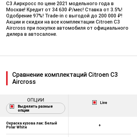
в отношении 1/3-2/3
С3 Аиркросс по цене 2021 модельного года в
Москве! Кредит от 34 630 ₽/мес! Ставка от 3.5%!️
Отделка салона тканью Curitiba
Одобрение 97%! Trade-in с выгодой до 200 000 ₽!
Triton Meltem
Акции и скидки на все комплектации Citroen C3
Aircross при покупке автомобиля от официального
Кондиционер
дилера в автосалоне.
Передние
электростеклоподъемники
Задние электростеклоподъемники
Вход USB + Bluetooth
Сравнение комплектаций Citroen C3
Сенсорный цветной 7" экран +
Аудиосистема RCC с функцией
Aircross
RDS, с поддержкой MP3 +
Технология обработки звука
Arkamys + Управление на рулевом
ОПЦИИ
колесе + Функция MirrorScreen
Live
Выделить разные
совместной работы со
опции
смартфонами с поддержкой
протоколов Apple CarPlay + Android
Auto
Окраска кузова лак: Белый
+
Polar White
Комбинация приборов с