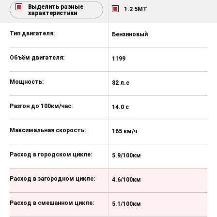
тормозов (ABS)
Выделить разные
1.2 5MT
характеристики
Электронная система
распределения тормозных усилий
Тип двигателя:
Бензиновый
Б
(REF)
Помощь при экстренном
Объём двигателя:
1199
1
торможении (AFU)
Электронная система
Мощность:
82 л.с
11
динамической стабилизации (ESP)
+ Антипробуксовочная система
Разгон до 100км/час:
(ASR)
14.0 с
10
Автоматическая блокировка
Максимальная скорость:
дверей при начале движения
165 км/ч
18
Передняя подушка безопасности
Расход в городском цикле:
водителя
5.9/100км
8
Передняя подушка безопасности
Расход в загородном цикле:
4.6/100км
5
пассажира (c возможностью
отключения)
Расход в смешанном цикле:
5.1/100км
6
Передние боковые подушки
безопасности и боковые шторки