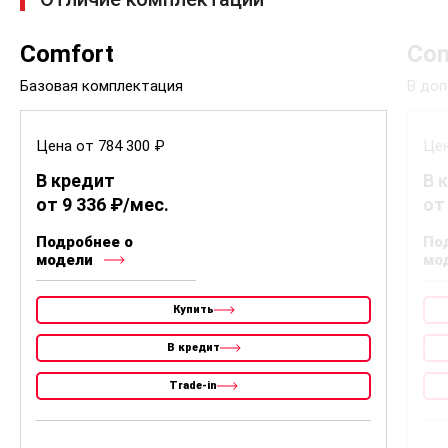
Comfort
Com
Базовая комплектация
В доп
Цена от 784 300 ₽
Цен
В кредит
В 
от 9 336 ₽/мес.
от
Подробнее о
По
модели
мо
Купить
В кредит
Trade-in