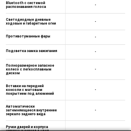
Bluetooth с системой
-
распознавания голоса
Светодиодные дневные
-
ходовые и габаритные огни
Противотуманные фары
-
Подсветка замка зажигания
-
Полноразмерное запасное
колесо с легкосплавным
-
диском
Вставки на передней
консоли с матовым
-
покрытием под алюминий
Автоматически
затемняющееся внутреннее
-
зеркало заднего вида
Ручки дверей и корпуса
наружных зеркал в цвет
-