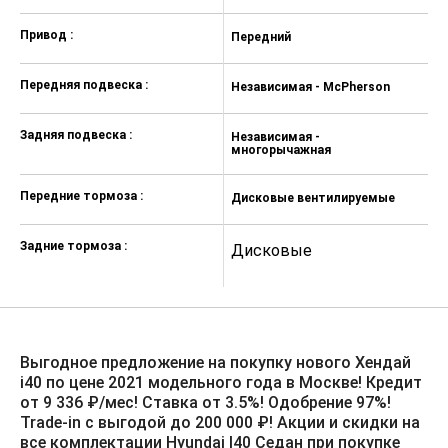
покоя стеклоочистителей
Привод :
Передний
П
Обогрев передних сидений с
тремя режимами
Передняя подвеска :
Независимая - McPherson
Н
Автоблокировка/разблокировка
дверных замков на скорости
Задняя подвеска :
Независимая -
Н
Маршрутный компьютер
многорычажная
м
Блок управления магнитолой на
Передние тормоза :
руле
Дисковые вентилируемые
Д
Разъемы USB/AUX для
Задние тормоза :
подключения внешних устройств
Дисковые
Д
Панель приборов Supervision с
монохромным дисплеем
Светодиодные задние фонари
Выгодное предложение на покупку нового Хендай
Фары головного света
i40 по цене 2021 модельного года в Москве! Кредит
проекционного типа (галогеновые)
от 9 336 ₽/мес! Ставка от 3.5%!️ Одобрение 97%!
Дневные ходовые огни (DRL)
Trade-in с выгодой до 200 000 ₽! Акции и скидки на
все комплектации Hyundai I40 Седан при покупке