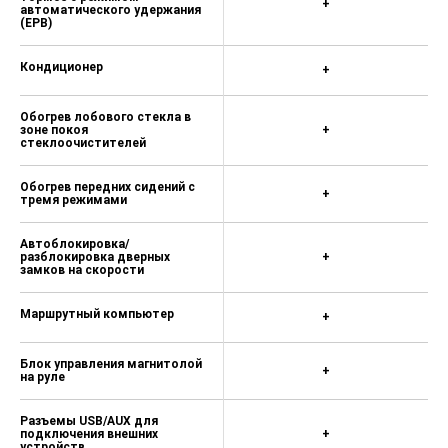
+
автоматического удержания
(EPB)
Кондиционер
+
Обогрев лобового стекла в
зоне покоя
+
стеклоочистителей
Обогрев передних сидений с
+
тремя режимами
Автоблокировка/
разблокировка дверных
+
замков на скорости
Маршрутный компьютер
+
Блок управления магнитолой
+
на руле
Разъемы USB/AUX для
подключения внешних
+
устройств