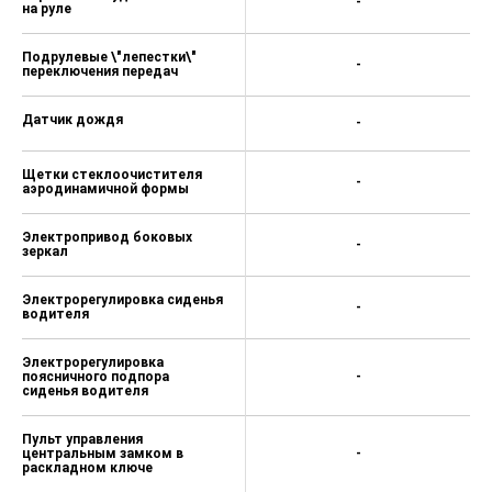
-
на руле
Подрулевые \"лепестки\"
-
переключения передач
Датчик дождя
-
Щетки стеклоочистителя
-
аэродинамичной формы
Электропривод боковых
-
зеркал
Электрорегулировка сиденья
-
водителя
Электрорегулировка
поясничного подпора
-
сиденья водителя
Пульт управления
центральным замком в
-
раскладном ключе