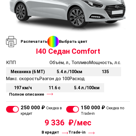
Распечатать
Выбрать цвет
I40 Седан Comfort
КПП
Объём, л., Топливо
Мощность, л.с.
Механика (6 MT)
5.4 л./100км
135
Макс. скорость
Разгон до 100
Расход
197 км/ч
11.6 с
5.4 л./100км
Полное описание
250 000 ₽
150 000 ₽
Скидка в
Скидка по
кредит
Trade-in
9 336
В кредит
Trade-in