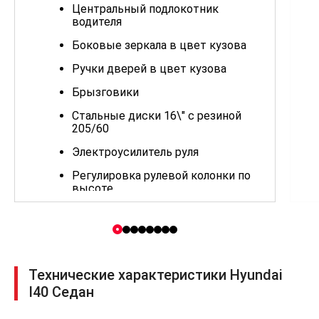
Центральный подлокотник
водителя
Боковые зеркала в цвет кузова
Ручки дверей в цвет кузова
Брызговики
Стальные диски 16\" с резиной
205/60
Электроусилитель руля
Регулировка рулевой колонки по
высоте
Регулировка рулевой колонки по
вылету
Отделка руля и рукоятки КПП
кожей
Технические характеристики Hyundai
Электростеклоподъемники с
I40 Седан
автоматическим и безопасным
режимом