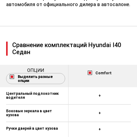
Датчик света
автомобиля от официального дилера в автосалоне.
Светодиодные повторители
указателей поворота в зеркалах
заднего вида
Полноразмерное запасное колесо
со стальным диском 16\"
Сравнение комплектаций Hyundai I40
Седан
ОПЦИИ
Comfort
Выделить разные
опции
Центральный подлокотник
+
водителя
Боковые зеркала в цвет
+
кузова
Ручки дверей в цвет кузова
+