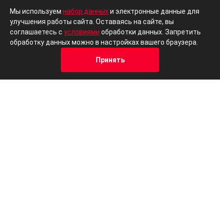
кузова
Мы используем
набор данных
и электронные данные для
улучшения работы сайта. Оставаясь на сайте, вы
Литые колесные диски 16\" с
-
соглашаетесь с
условиями
обработки данных. Запретить
резиной 205/60
обработку данных можно в настройках вашего браузера.
Регулировка руля по высоте
-
Принять
и вылету
Кредит
Отзывы
Позвонить
Адрес
Trade-In
Передние боковые подушки
безопасности + шторки
-
безопасности
Преднатяжители передних
ремней
-
безопасности+регулировка
крепления по высоте
Круиз-контроль +
ограничитель скорости с
-
управлением на руле
Задние светодиодные фары
-
Полноразмерное запасное