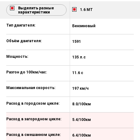
Электропривод и обогрев
Выделить разные
1.6 MT
наружных зеркал
характеристики
Боковые подушки безопасности
Тип двигателя:
Бензиновый
Б
водителя и переднего пассажира
Пульт управления центральным
Объём двигателя:
1591
1
замком в раскладном ключе +
сигнализация
Мощность:
135 л.с
15
Подушка безопасности для
коленей водителя
Разгон до 100км/час:
11.6 с
10
Подушка безопасности водителя и
переднего пассажира
(отключаемая)
Максимальная скорость:
197 км/ч
20
Шторки безопасности
Расход в городском цикле:
8.0/100км
1
Система предупреждения
водителей сзади при экстренном
торможении (ESS)
Расход в загородном цикле:
5.4/100км
6
Регулировка передних ремней
безопасности по высоте
Расход в смешанном цикле:
6.4/100км
7