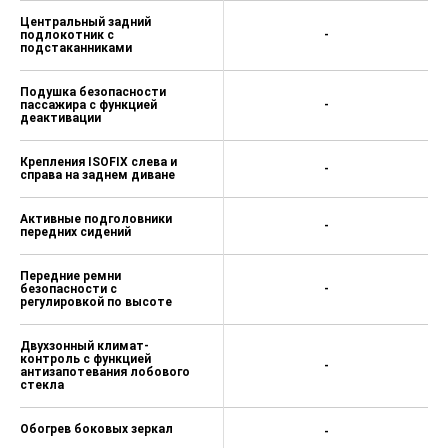
Центральный задний
подлокотник с
-
подстаканниками
Подушка безопасности
пассажира с функцией
-
деактивации
Крепления ISOFIX слева и
-
справа на заднем диване
Активные подголовники
-
передних сидений
Передние ремни
безопасности с
-
регулировкой по высоте
Двухзонный климат-
контроль с функцией
-
антизапотевания лобового
стекла
Обогрев боковых зеркал
-