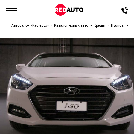
Автосалон «Red-auto»
Каталог новых авто
Кредит
Hyundai
I4