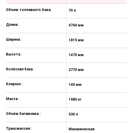
Преднатяжители ремней
безопасности передних сидений
Объем топливного бака:
70 л
70
Антиблокировочная система
Длина :
тормозов (ABS)
4740 мм
4
Система управления
Ширина :
стабилизацией (VSM)
1815 мм
1
Электронная система
Высота :
стабилизации курсовой
1470 мм
1
устойчивости (ESP)
Колёсная база :
2770 мм
2
Система помощи при торможении
(BAS)
Клиренс :
140 мм
1
Система помощи при старте в гору
(HAC)
Масса :
1980 кг
15
Электронный стояночный тормоз
с режимом автоматического
удержания (EPB)
Объём багажника :
530 л
53
Кондиционер
Трансмиссия :
Механическая
М
Обогрев лобового стекла в зоне