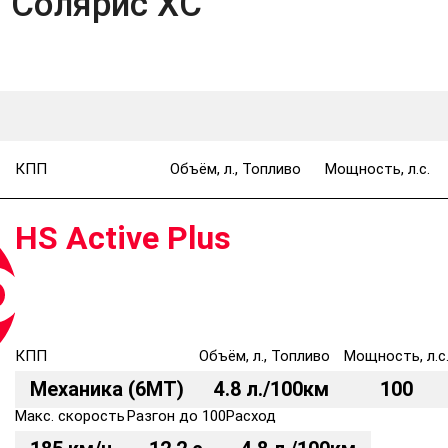
 Солярис ХС
КПП
Объём, л., Топливо
Мощность, л.с.
HS Active Plus
КПП
Объём, л., Топливо
Мощность, л.с
Механика (6MT)
4.8 л./100км
100
Макс. скорость
Разгон до 100
Расход