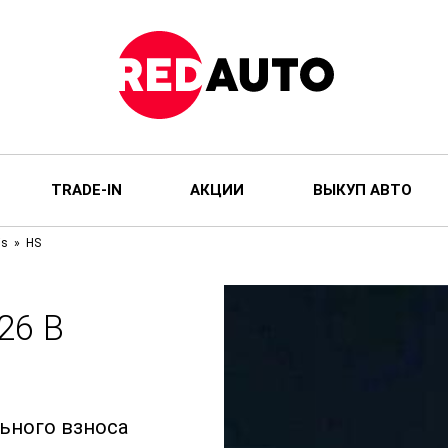
TRADE-IN
АКЦИИ
ВЫКУП АВТО
is
HS
26 В
льного взноса