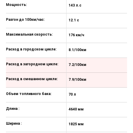
вида
Мощность:
143 л.с
14
Подлокотник заднего сиденья
Бортовой компьютер
Разгон до 100км/час:
12.1 с
12
CD/MP3/USB/AU магнитола
Максимальная скорость:
176 км/ч
17
Камера заднего вида
Штатная противоугонная система
Расход в городском цикле:
8.1/100км
8
Парковочный радар заднего хода
"Парктроник"
Расход в загородном цикле:
7.2/100км
7
Солнцезащитный козырек с
Расход в смешанном цикле:
косметическим зеркалом
7.9/100км
7
Полноразмерное запасное колесо
Объем топливного бака:
70 л
70
Дополнительная розетка 12V
Длина :
4640 мм
4
Ширина :
1825 мм
1