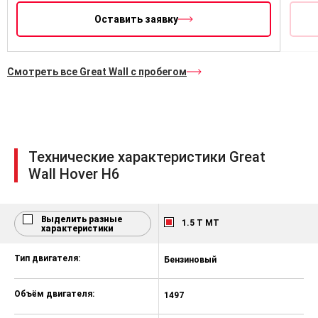
сиденье переднего пассажира с
подлокотником
Оставить заявку
Электрический привод
стеклоподъемников: 4 двери
Смотреть все Great Wall с пробегом
тонированные стекла задних
дверей и багажного отделения
Регулируемая по высоте рулевая
колонка
Электрообогрев заднего стекла
Технические характеристики Great
Wall Hover H6
Внутрисалонное зеркало заднего
вида с антибликовым покрытием
Плафон для чтения в передней
Выделить разные
части салона
1.5 T MT
характеристики
Кондиционер
Тип двигателя:
Бензиновый
Б
Гидроусилитель рулевого
управления
Объём двигателя:
1497
1
Электропривод зеркал заднего