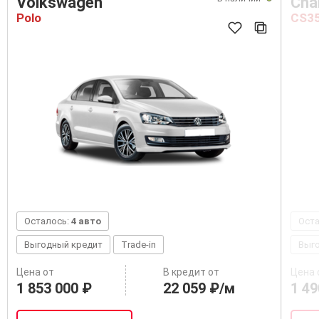
Volkswagen
Cha
Polo
CS3
Осталось:
4 авто
Ост
Выгодный кредит
Trade-in
Выг
Цена от
В кредит от
Цена 
1 853 000 ₽
22 059 ₽/м
1 49