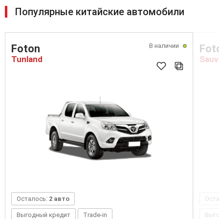
Популярные китайские автомобили
В наличии
Foton
Fot
Tunland
Sauv
Осталось:
2 авто
Ост
Выгодный кредит
Trade-in
Выг