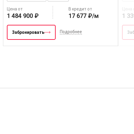
Цена от
В кредит от
Цена 
1 484 900 ₽
17 677 ₽/м
1 33
Подробнее
Забронировать
За