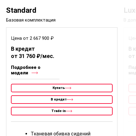
Standard
Lux
Базовая комплектация
В доп
Цена от 2 667 900 ₽
Цен
В кредит
В 
от 31 760 ₽/мес.
от
Подробнее о
По
модели
мо
Купить
В кредит
Trade-in
Тканевая обивка сидений