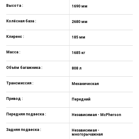
Высота :
1690 мм
1
Колёсная база :
2680 мм
2
Клиренс :
185 мм
1
Масса :
1685 кг
16
Объём багажника :
808 л
80
Трансмиссия :
Механическая
М
Привод :
Передний
П
Передняя подвеска :
Независимая - McPherson
Н
Задняя подвеска :
Независимая -
Н
многорычажная
м