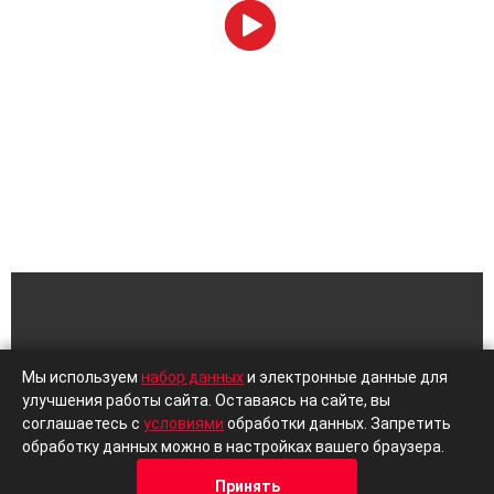
Мы используем
набор данных
и электронные данные для
Москва, ул.Привольная 70
улучшения работы сайта. Оставаясь на сайте, вы
с 08.00 до 20.00
соглашаетесь с
условиями
обработки данных. Запретить
обработку данных можно в настройках вашего браузера.
8 (495) 229-39-89
Принять