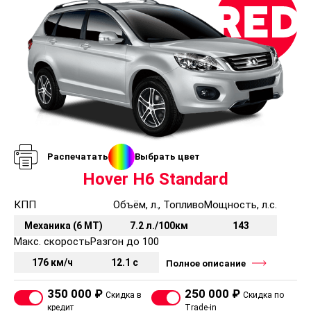
Распечатать
Выбрать цвет
Hover H6 Standard
КПП
Объём, л., Топливо
Мощность, л.с.
Механика (6 MT)
7.2 л./100км
143
Макс. скорость
Разгон до 100
176 км/ч
12.1 с
Полное описание
350 000 ₽
250 000 ₽
Скидка в
Скидка по
кредит
Trade-in