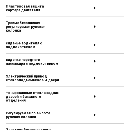
Пластиковая защита
+
картера двигателя
Травмобезопасная
регулируемая рулевая
+
колонка
сиденье водителя с
+
подлокотником
сиденье переднего
+
пассажира с подлокотником
Электрический привод
+
стеклоподъемников: 4 двери
тонированные стекла задних
дверей и багажного
+
отделения
Регулируемая по высоте
+
рулевая колонка
Электрообогрев заднего