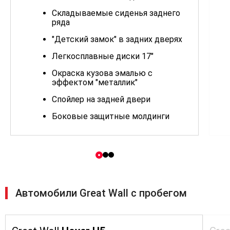
Складываемые сиденья заднего
ряда
"Детский замок" в задних дверях
Легкосплавные диски 17"
Окраска кузова эмалью с
эффектом "металлик"
Спойлер на задней двери
Боковые защитные молдинги
Указатель температуры наружнего
воздуха
Стеклоочиститель заднего стекла
Фронтальные подушки
безопасности
Автомобили Great Wall с пробегом
Антиблокировочная система с
функцией распределения
тормозных усилий