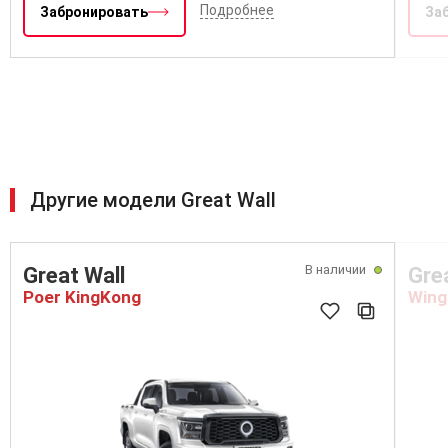
Подробнее
Забронировать
За
Другие модели Great Wall
В наличии
Great Wall
Gre
Poer KingKong
Wing