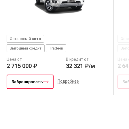
Осталось:
3 авто
Ост
Выгодный кредит
Trade-in
Выг
Цена от
В кредит от
Цена 
2 715 000 ₽
32 321 ₽/м
2 64
Подробнее
Забронировать
За