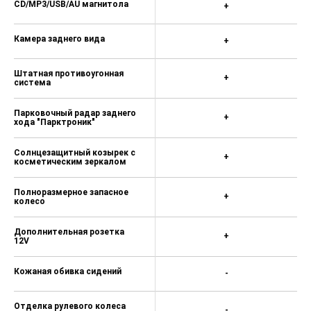
CD/MP3/USB/AU магнитола
+
Камера заднего вида
+
Штатная противоугонная
+
система
Парковочный радар заднего
+
хода "Парктроник"
Солнцезащитный козырек с
+
косметическим зеркалом
Полноразмерное запасное
+
колесо
Дополнительная розетка
+
12V
Кожаная обивка сидений
-
Отделка рулевого колеса
-