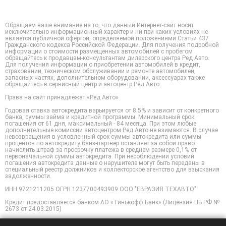
Обращаем ваше внимание на то, что данный Интернет-сайт носит
исключительно информационный характер и ни при каких условиях не
является публичной офертой, определяемой положениями Статьи 437
Гражданского кодекса Российской Федерации. Для получения подробной
информации о стоимости размещенных автомобилей с пробегом
обращайтесь к продавцам-консультантам дилерского центра Ред Авто.
Для получения информации о приобретении автомобилей в кредит,
страховании, техническом обслуживании и ремонте автомобилей,
запасных частях, дополнительном оборудовании, аксессуарах также
обращайтесь в сервисный центр и автоцентр Ред Авто.
Права на сайт принадлежат «Ред Авто»
Годовая ставка автокредита варьируется от 8.5% и зависит от конкретного
банка, суммы займа и кредитной программы. Минимальный срок
погашения от 61 дня, максимальный - 84 месяца. При этом любые
дополнительные комиссии автоцентром Ред Авто не взимаются. В случае
невозвращения в условленный срок суммы автокредита или суммы
процентов по автокредиту банк-партнер оставляет за собой право
начислить штраф за просрочку платежа в среднем размере 0,1% от
первоначальной суммы автокредита. При несоблюдении условий
погашения автокредита данные о нарушителе могут быть переданы в
специальный реестр должников и коллекторское агентство для взыскания
задолженности.
ИНН 9721211205 ОГРН 1237700493909 ООО "ЕВРАЗИЯ ТЕХАВТО"
Кредит предоставляется банком АО «Тинькофф Банк» (Лицензия ЦБ РФ №
2673 от 24.03.2015)
Для повышения удобства работы с сайтом компания Ред Авто использует