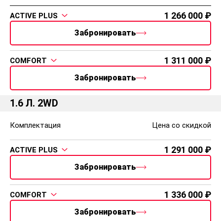
служб "Эра-Глонасс"
Иммобилайзер
1 266 000
ACTIVE PLUS
Центральный замок
Забронировать
Регулировка передних ремней безопасности по
высоте
Регулировка рулевой колонки по высоте
1 311 000
COMFORT
Шумоизоляция капота
Забронировать
Тройное мигание поворотников при неполном
нажатии рычага
Крепления детских сидений ISOFIX сзади
1.6 Л. 2WD
Дневные ходовые огни
Пояcничная поддержка водителя (с
Комплектация
Цена со скидкой
электрорегулировкой)
Дополнительные опции
1 291 000
ACTIVE PLUS
Цвет металлик/перламутр - 6,000 ₽
Забронировать
Пакет Safety (доступен для АТ): навигационная
система с 8'' экраном, интеграцией со смартфонами
1 336 000
(Apple CarPlay/Android Auto) и информацией о
COMFORT
"пробках"; боковые подушки безопасности водителя
Забронировать
и переднего пассажира; боковые шторки