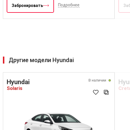
Подробнее
Забронировать
За
Другие модели Hyundai
В наличии
Hyundai
Hyu
Solaris
Cret