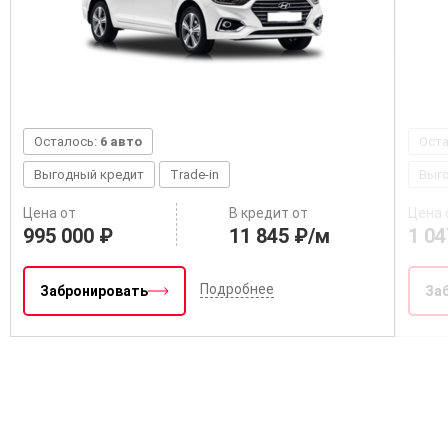
Осталось:
6 авто
Ост
Выгодный кредит
Trade-in
Выг
Цена от
В кредит от
Цена 
995 000 ₽
11 845 ₽/м
1 04
Подробнее
Забронировать
За