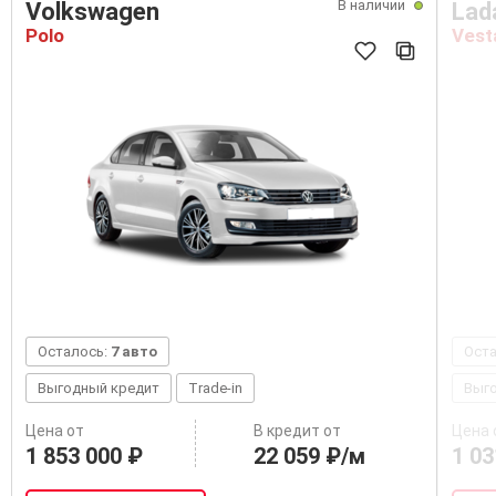
В наличии
Volkswagen
Lad
Polo
Vest
Осталось:
7 авто
Ост
Выгодный кредит
Trade-in
Выг
Цена от
В кредит от
Цена 
1 853 000 ₽
22 059 ₽/м
1 03