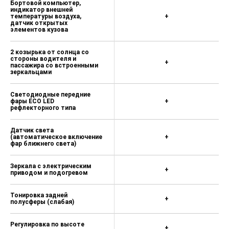
Бортовой компьютер,
индикатор внешней
температуры воздуха,
+
датчик открытых
элементов кузова
2 козырька от солнца со
стороны водителя и
+
пассажира со встроенными
зеркальцами
Светодиодные передние
фары ECO LED
+
рефлекторного типа
Датчик света
(автоматическое включение
+
фар ближнего света)
Зеркала с электрическим
+
приводом и подогревом
Тонировка задней
+
полусферы (слабая)
Регулировка по высоте
+