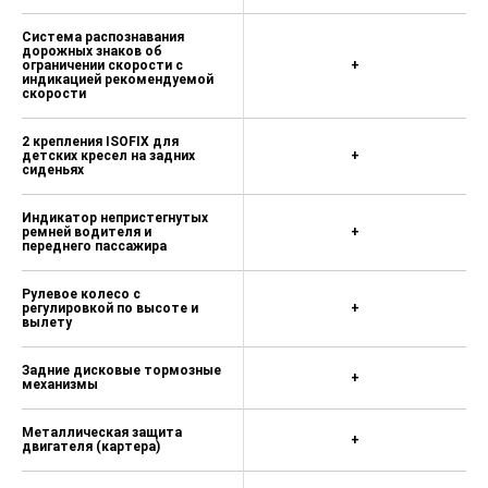
Система распознавания
дорожных знаков об
ограничении скорости c
+
индикацией рекомендуемой
скорости
2 крепления ISOFIX для
детских кресел на задних
+
сиденьях
Индикатор непристегнутых
ремней водителя и
+
переднего пассажира
Рулевое колесо с
регулировкой по высоте и
+
вылету
Задние дисковые тормозные
+
механизмы
Металлическая защита
+
двигателя (картера)