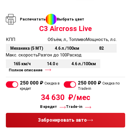
Распечатать
Выбрать цвет
C3 Aircross Live
КПП
Объём, л., Топливо
Мощность, л.с.
Механика (5 MT)
4.6 л./100км
82
Макс. скорость
Разгон до 100
Расход
165 км/ч
14.0 с
4.6 л./100км
Полное описание
250 000 ₽
250 000 ₽
Скидка в
Скидка по
кредит
Trade-in
34 630
В кредит
Trade-in
Забронировать авто