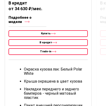
В кредит
В 
от 34 630 ₽/мес.
от
Подробнее о
По
модели
мо
Купить
В кредит
Trade-in
Окраска кузова лак: Белый Polar
White
Крыша окрашена в цвет кузова
Накладки переднего и заднего
бамперов - черный матовый
пластик
Пакет внешней персонализации