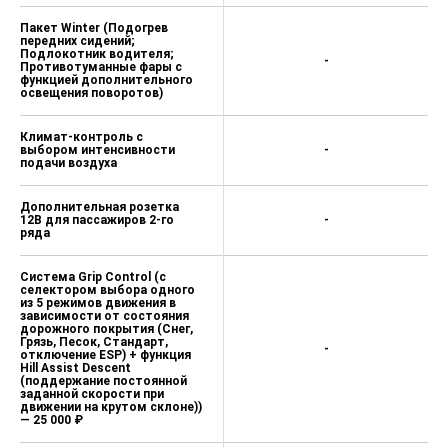
Пакет Winter (Подогрев
передних сидений;
Подлокотник водителя;
-
Противотуманные фары с
функцией дополнительного
освещения поворотов)
Климат-контроль с
выбором интенсивности
-
подачи воздуха
Дополнительная розетка
12В для пассажиров 2-го
-
ряда
Система Grip Control (c
селектором выбора одного
из 5 режимов движения в
зависимости от состояния
дорожного покрытия (Снег,
Грязь, Песок, Стандарт,
-
отключение ESP) + функция
Hill Assist Descent
(поддержание постоянной
заданной скорости при
движении на крутом склоне))
— 25 000 ₽