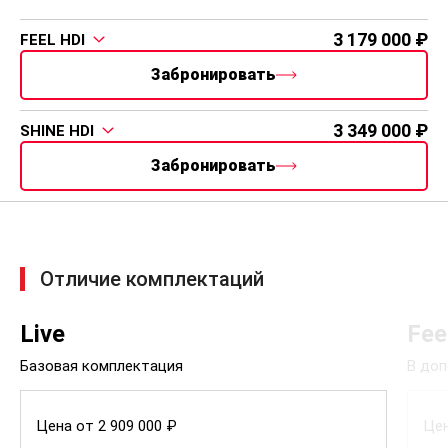
3 179 000
FEEL HDI
Забронировать
3 349 000
SHINE HDI
Забронировать
Отличие комплектаций
Live
Fee
Базовая комплектация
В доп
Цена от 2 909 000 ₽
Цен