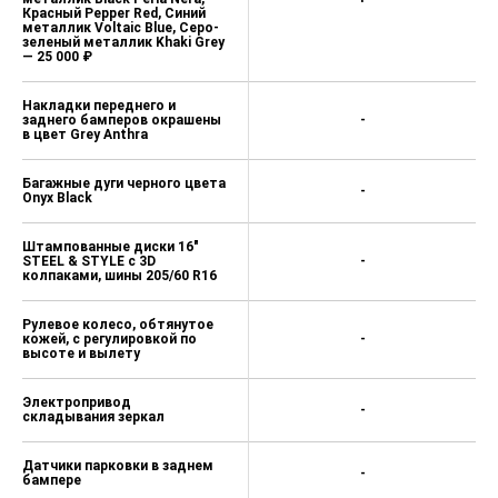
Красный Pepper Red, Синий
металлик Voltaic Blue, Серо-
зеленый металлик Khaki Grey
— 25 000 ₽
Накладки переднего и
заднего бамперов окрашены
-
в цвет Grey Anthra
Багажные дуги черного цвета
-
Onyx Black
Штампованные диски 16"
STEEL & STYLE c 3D
-
колпаками, шины 205/60 R16
Рулевое колесо, обтянутое
кожей, с регулировкой по
-
высоте и вылету
Электропривод
-
складывания зеркал
Датчики парковки в заднем
-
бампере