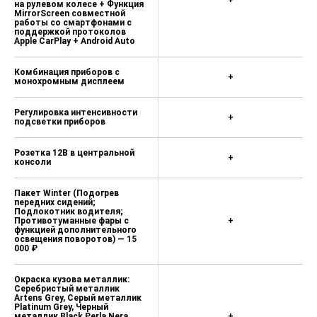
на рулевом колесе + Функция
MirrorScreen совместной
работы со смартфонами с
поддержкой протоколов
Apple CarPlay + Android Auto
Комбинация приборов с
+
монохромным дисплеем
Регулировка интенсивности
+
подсветки приборов
Розетка 12В в центральной
+
консоли
Пакет Winter (Подогрев
передних сидений;
Подлокотник водителя;
Противотуманные фары с
+
функцией дополнительного
освещения поворотов) — 15
000 ₽
Окраска кузова металлик:
Серебристый металлик
Artens Grey, Серый металлик
Platinum Grey, Черный
металлик Black Perla Nera,
+