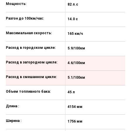
Электронная система
Мощность:
82 л.с
11
динамической стабилизации (ESP)
+ Антипробуксовочная система
Разгон до 100км/час:
(ASR)
14.0 с
10
Автоматическая блокировка
Максимальная скорость:
дверей при начале движения
165 км/ч
18
Передняя подушка безопасности
Расход в городском цикле:
водителя
5.9/100км
8
Передняя подушка безопасности
Расход в загородном цикле:
4.6/100км
5
пассажира (c возможностью
отключения)
Расход в смешанном цикле:
5.1/100км
6
Передние боковые подушки
безопасности и боковые шторки
безопасности передние и задние
Объем топливного бака:
45 л
45
Круиз-контроль с ограничителем
скорости, подрулевой блок
Длина :
4154 мм
4
управления
Система распознавания дорожных
Ширина :
1756 мм
1
знаков об ограничении скорости c
индикацией рекомендуемой