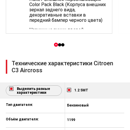
Color Pack Black (Корпуса внешних
зеркал заднего вида,
декоративные вставки в
передний бампер черного цвета)
Наружные ручки дверей,
окрашенные в цвет кузова
Штампованные диски 16" AXIS,
шины 205/60 R16
Запасное колесо (докатка),
Технические характеристики Citroen
размерность 125/85 R16
C3 Aircross
Система «ЭРА-ГЛОНАСС»
Антиблокировочная система
тормозов (ABS)
Выделить разные
1.2 5MT
характеристики
Электронная система
распределения тормозных усилий
Тип двигателя:
Бензиновый
Б
(REF)
Помощь при экстренном
Объём двигателя:
1199
1
торможении (AFU)