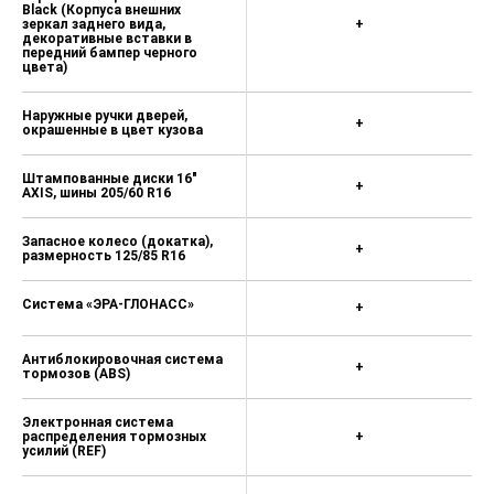
сидений; Подлокотник водителя;
Black (Корпуса внешних
Противотуманные фары с
зеркал заднего вида,
+
декоративные вставки в
функцией дополнительного
передний бампер черного
освещения поворотов) — 15 000 ₽
цвета)
Окраска кузова металлик:
Наружные ручки дверей,
Серебристый металлик Artens Grey,
+
окрашенные в цвет кузова
Серый металлик Platinum Grey,
Черный металлик Black Perla Nera,
Красный Pepper Red, Синий
Штампованные диски 16"
+
AXIS, шины 205/60 R16
металлик Voltaic Blue, Серо-
зеленый металлик Khaki Grey — 25
000 ₽
Запасное колесо (докатка),
+
размерность 125/85 R16
Система «ЭРА-ГЛОНАСС»
+
Антиблокировочная система
+
тормозов (ABS)
Электронная система
распределения тормозных
+
усилий (REF)