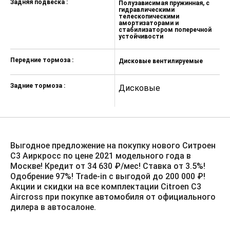
Задняя подвеска :
Полузависимая пружинная, с
П
гидравлическими
г
Светодиодные передние фары
телескопическими
т
ECO LED рефлекторного типа
амортизаторами и
а
стабилизатором поперечной
с
устойчивости
у
Датчик света (автоматическое
включение фар ближнего света)
Передние тормоза :
Дисковые вентилируемые
Д
Зеркала с электрическим
приводом и подогревом
Задние тормоза :
Дисковые
Д
Тонировка задней полусферы
(слабая)
Регулировка по высоте сиденья
водителя
Заднее сиденье, складывающееся
Выгодное предложение на покупку нового Ситроен
в отношении 1/3-2/3
С3 Аиркросс по цене 2021 модельного года в
Москве! Кредит от 34 630 ₽/мес! Ставка от 3.5%!️
Отделка салона тканью Curitiba
Одобрение 97%! Trade-in с выгодой до 200 000 ₽!
Triton Meltem
Акции и скидки на все комплектации Citroen C3
Aircross при покупке автомобиля от официального
Кондиционер
дилера в автосалоне.
Передние
электростеклоподъемники