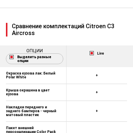
Задние электростеклоподъемники
Вход USB + Bluetooth
Сравнение комплектаций Citroen C3
Сенсорный цветной 7" экран +
Аудиосистема RCC с функцией
Aircross
RDS, с поддержкой MP3 +
Технология обработки звука
Arkamys + Управление на рулевом
ОПЦИИ
колесе + Функция MirrorScreen
Live
Выделить разные
совместной работы со
опции
смартфонами с поддержкой
протоколов Apple CarPlay + Android
Auto
Окраска кузова лак: Белый
+
Polar White
Комбинация приборов с
монохромным дисплеем
Крыша окрашена в цвет
+
кузова
Регулировка интенсивности
подсветки приборов
Накладки переднего и
заднего бамперов - черный
+
Розетка 12В в центральной
матовый пластик
консоли
Пакет внешней
Пакет Winter (Подогрев передних
персонализации Color Pack