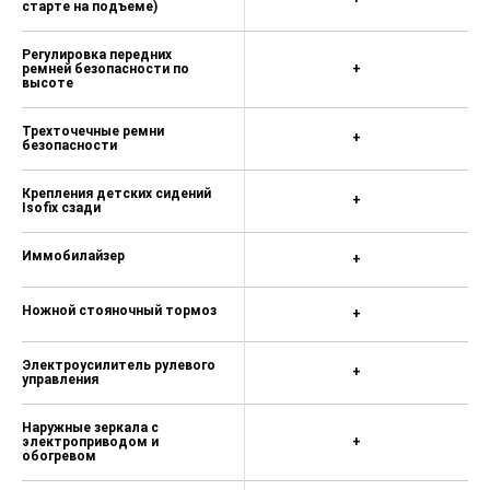
6:4
Кожаная отделка руля и
+
рукоятки коробки передач
Центральная консоль с
+
подлокотником и боксом
Фронтальные подушки
безопасности водителя и
+
переднего пассажира
Передние боковые подушки
+
безопасности
Шторки безопасности
+
Система мониторинга
+
давления в шинах
Устройство вызова
экстренных оперативных
+
служб «ЭРА-ГЛОНАСС»