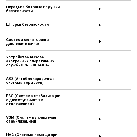
Хромированный молдинг на
+
переднем бампере
Антенна на крыше типа
+
"плавник"
Ручки дверей с
+
хромированной отделкой
Наружные зеркала заднего
+
вида в цвет кузова
Легкосплавные диски 17" с
+
шинами 215/55 R17
Полноразмерное запасное
колесо с легкосплавным
+
диском
Обивка сидений тканью
+
Складывающаяся спинка
заднего сиденья в пропорции
+