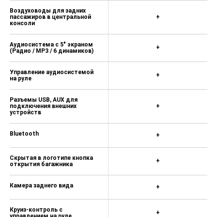
Иммобилайзер
+
Ножной стояночный тормоз
+
Электроусилитель рулевого
+
управления
Наружные зеркала с
электроприводом и
+
обогревом
Электропривод
складывания наружных
+
зеркал
Подогрев передних сидений
+
Пульт управления
центральным замком в
+
раскладном ключе
Электростеклоподъемники
+
передние и задние