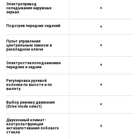
ABS (Антиблокировочная
+
система тормозов)
ESC (Система стабилизации
с двухступенчатым
+
отключением)
VSM (Система управления
+
стабилизацией)
HAC (Система помощи при
+
старте на подъеме)
Регулировка передних
ремней безопасности по
+
высоте
Трехточечные ремни
+
безопасности
Крепления детских сидений
+
Isofix сзади