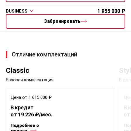
Sonata Classic
КПП
Гидромеханическая, 6-ступенчатая (6 AT)
Объём, л., Топливо
Мощность, л.с.
Макс. скорость
6.0 л./100км
150
205 км/ч
Разгон до 100
Расход
11.1 с
6.0 л./100км
Полное описание
150 000 ₽
250 000 ₽
Скидка в
Скидка по
кредит
Trade-in
19 226
В кредит
Trade-in
Забронировать авто
1 715 000
STYLE