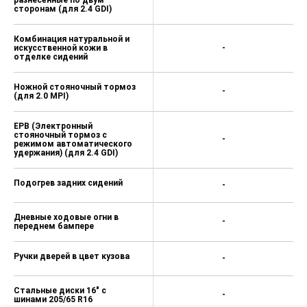
Подогрев руля
-
Электрорегулировки сиденья
-
водителя
Электрорегулировки
поясничного подпора
-
сиденья водителя
Навигационная система с
сенсорным экраном 8'' и
интеграцией со
-
смартфонами (Apple
CarPlay™/Android Auto™)
Датчики парковки спереди
-
Датчик дождя
-
Панель приборов Supervision
-
с цветным TFT дисплеем