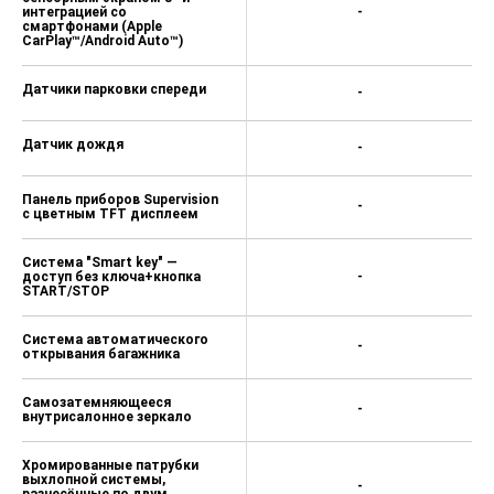
Bluetooth
+
Скрытая в логотипе кнопка
+
открытия багажника
Камера заднего вида
+
Круиз-контроль с
+
управлением на руле
Датчик света
+
Датчики парковки сзади
+
Цвет металлик/перламутр —
+
15 000 ₽
Светодиодные фары с
-
автокорректором