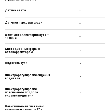
Регулировка рулевой
колонки по высоте и по
+
вылету
Выбор режима движения
+
(Drive mode select)
Двухзонный климат-
контроль+функция
+
антизапотевания лобового
стекла
Воздуховоды для задних
пассажиров в центральной
+
консоли
Аудиосистема с 5" экраном
+
(Радио / MP3 / 6 динамиков)
Управление аудиосистемой
+
на руле
Разъемы USB, AUX для
подключения внешних
+
устройств