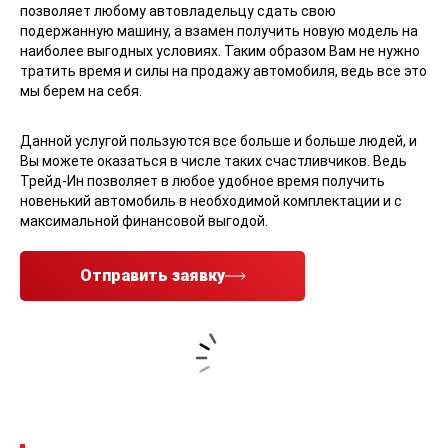
по Трейд-Ин?
В рамках системы, действующей в автосалоне Red Auto, Вы
можете сразу купить новый автомобиль, или же оплатить
стоимостью старой машины с пробегом первоначальный
взнос для оформления автокредита.
Во время продажи мы можем заранее установить
дополнительное оборудование, необходимое именно Вам.
При необходимости, мы также поможем Вам в постановке
нового автомобиля на учет в ГИБДД.
Система Трейд-Ин, действующая в автосалоне Red Auto,
позволяет любому автовладельцу сдать свою
подержанную машину, а взамен получить новую модель на
наиболее выгодных условиях. Таким образом Вам не нужно
тратить время и силы на продажу автомобиля, ведь все это
мы берем на себя.
Данной услугой пользуются все больше и больше людей, и
Вы можете оказаться в числе таких счастливчиков. Ведь