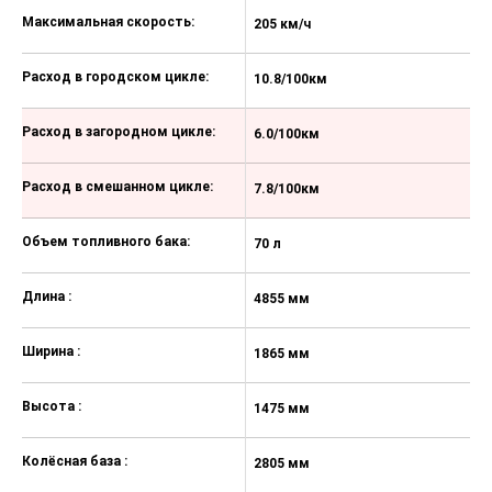
Светодиодные дневные ходовые
и габаритные огни
Задние фонари со светодиодами
Задний противотуманный фонарь
Дополнительный стоп-сигнал
Повторители поворота в корпусах
наружных зеркал
Брызговики
Хромированный молдинг
Стойки дверей черного цвета
Решетка радиатора с
хромированными элементами
Технические характеристики Hyundai
Sonata
Хромированный молдинг на
переднем бампере
Антенна на крыше типа "плавник"
Выделить разные
2.0 MPI AT
характеристики