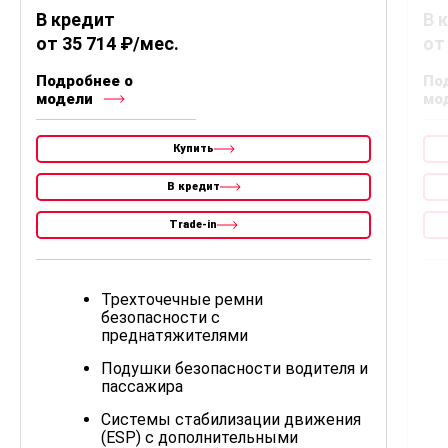
В кредит
В 
от 35 714 ₽/мес.
от
Подробнее о
По
модели
мо
Купить
В кредит
Trade-in
Трехточечные ремни
безопасности с
преднатяжителями
Подушки безопасности водителя и
пассажира
Системы стабилизации движения
(ESP) с дополнительными