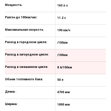
Мягкая шторка для багажного
Мощность:
163 л.с
16
отделения
Система Start & Stop
Разгон до 100км/час:
11.2 с
11
Регулировка рулевой колонки по
наклону и вылету
Максимальная скорость:
190 км/ч
18
Электрический стояночный
тормоз
Расход в городском цикле:
/100км
/
Складной ключ с кнопками
Расход в загородном цикле:
открывания/закрывания салона
/100км
/
Цифровая панель приборов с
Расход в смешанном цикле:
цветным дисплем 12,3”
8.6/100км
9
Мультимедийная система с
Объем топливного бака:
дисплеем 12,3"
50 л
50
Поддержка систем Apple Carplay и
Длина :
4705 мм
4
Android Auto
Передние и задние датчики
Ширина :
1890 мм
1
парковки