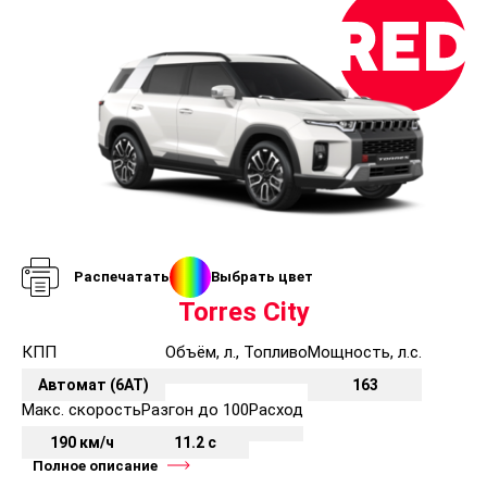
Распечатать
Выбрать цвет
Torres City
КПП
Объём, л., Топливо
Мощность, л.с.
Автомат (6AT)
163
Макс. скорость
Разгон до 100
Расход
190 км/ч
11.2 с
Полное описание