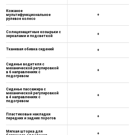
Кожаное
мультифункциональное
+
рулевое колесо
Солнцезащитные козырьки с
+
зеркалами и подсветкой
Тканевая обивка сидений
+
Сиденье водителя с
механической регулировкой
+
в 6 направлениях с
подогревом
Сиденье пассажира с
механической регулировкой
+
в 4 направлениях с
подогревом
Пластиковые накладки
+
передних и задних порогов
Мягкая шторка для
+