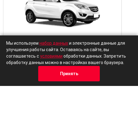
Мы используем
набор данных
и электронные данные для
улучшения работы сайта. Оставаясь на сайте, вы
Осталось:
3 авто
Ост
соглашаетесь с
условиями
обработки данных. Запретить
обработку данных можно в настройках вашего браузера.
Выгодный кредит
Trade-in
Выг
Принять
Цена от
В кредит от
Цена 
1 490 000 ₽
17 738 ₽/м
1 60
Кредит
Отзывы
Позвонить
Адрес
Trade-In
Подробнее
Забронировать
За