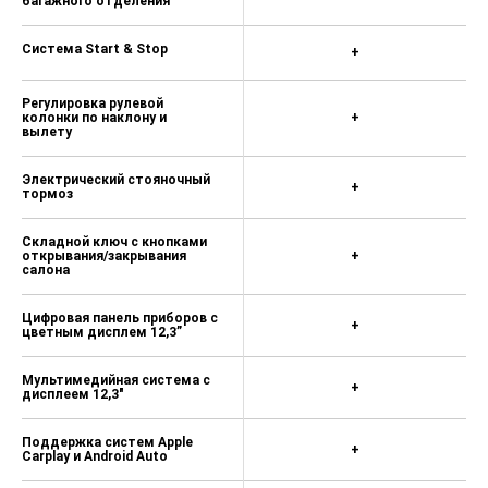
багажного отделения
Система Start & Stop
+
Регулировка рулевой
колонки по наклону и
+
вылету
Электрический стояночный
+
тормоз
Складной ключ с кнопками
открывания/закрывания
+
салона
Цифровая панель приборов с
+
цветным дисплем 12,3”
Мультимедийная система с
+
дисплеем 12,3"
Поддержка систем Apple
+
Carplay и Android Auto