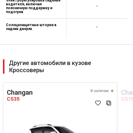
Электрорегулировка сиденья
водителя, включая
-
поясничную поддержку и
подогрев
Солнцезащитные шторки в
-
задних дверях
Другие автомобили в кузове
Кроссоверы
В наличии
Changan
Cha
CS35
CS7