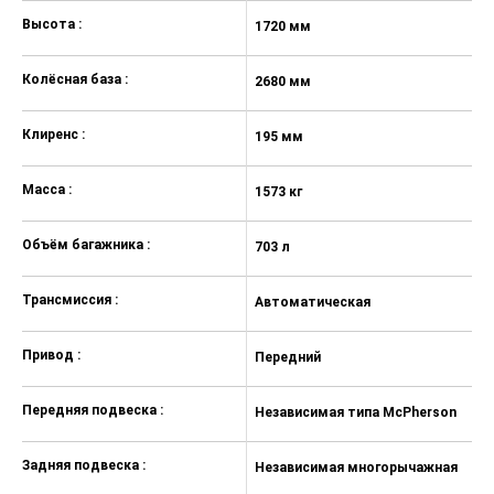
Камера заднего вида
Высота :
1720 мм
1
Двухзонный климат-контроль
Колёсная база :
2680 мм
2
Круиз-контроль
Светодиодные фары
Клиренс :
195 мм
1
проекционного типа и дневные
ходовые огни
Масса :
1573 кг
17
Светодиодные передние и задние
противотуманные фары
Объём багажника :
703 л
70
Бампера, ручки дверей, зеркала
окрашенные в цвет кузова
Трансмиссия :
Автоматическая
А
Зеркала заднего вида с
подогревом, электрорегулировкой
и электроприводом складывания
Привод :
Передний
П
Задний спортивный спойлер с
дополнительным стоп-сигналом
Передняя подвеска :
Независимая типа McPherson
Н
Легкосплавные колёсные диски
Задняя подвеска :
Независимая многорычажная
Н
17"