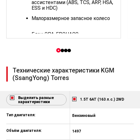
ассистентами (ABS, TCS, ARP, HSA,
ESS и HDC)
Малоразмерное запасное колесо
Блок ЭРА-ГЛОНАСС
Кожаное мультифункциональное
рулевое колесо
Солнцезащитные козырьки с
зеркалами и подсветкой
Технические характеристики KGM
Тканевая обивка сидений
(SsangYong) Torres
Сиденье водителя с механической
регулировкой в 6 направлениях с
подогревом
Выделить разные
1.5T 6AT (163 л.с.) 2WD
характеристики
Сиденье пассажира с
механической регулировкой в 4
Тип двигателя:
Бензиновый
Б
направлениях с подогревом
Пластиковые накладки передних и
Объём двигателя:
1497
1
задних порогов