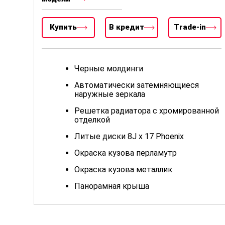
Купить
В кредит
Trade-in
Черные молдинги
Автоматически затемняющиеся
наружные зеркала
Решетка радиатора с хромированной
отделкой
Литые диски 8J x 17 Phoenix
Окраска кузова перламутр
Окраска кузова металлик
Панорамная крыша
Лобовое стекло с теплоотражающим
напылением