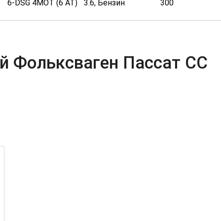
6-DSG 4MOT (6 AT)
3.6, Бензин
300
й Фольксваген Пассат СС