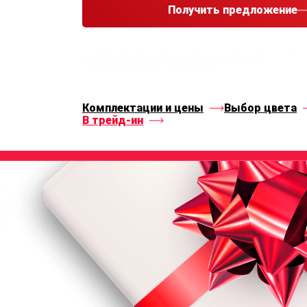
Получить предложение
Нажимая кнопку “Получить предложение”, Вы соглашае
политикой конфиденциальности
и
правилами
обработки персональных данных
Комплектации и цены
Выбор цвета
В трейд-ин