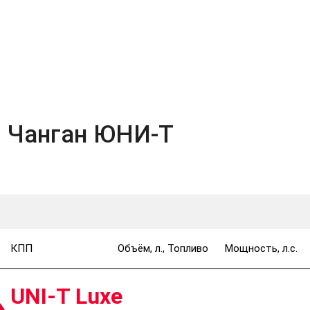
ы Чанган ЮНИ-Т
КПП
Объём, л., Топливо
Мощность, л.с.
UNI-T Luxe