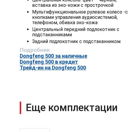
вставка из эко-кожи с прострочкой
Мультифункциональное рулевое колесо -с
кнопками управления аудиосистемой,
телефоном, обивка эко-кожа
Центральный передний подлокотник с
подстаканниками
Задний подлокотник с подстаканником
Подробнее:
Dongfeng 500 за наличные
Dongfeng 500 в кредит
Трейд-ин на Dongfeng 500
Еще комплектации