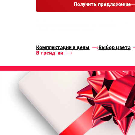
Получить предложение
Нажимая кнопку “Получить предложение”, Вы соглашае
политикой конфиденциальности
и
правилами
обработки персональных данных
Комплектации и цены
Выбор цвета
В трейд-ин