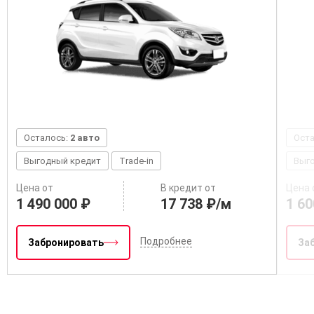
Осталось:
2 авто
Ост
Выгодный кредит
Trade-in
Выг
Цена от
В кредит от
Цена 
1 490 000 ₽
17 738 ₽/м
1 60
Подробнее
Забронировать
За