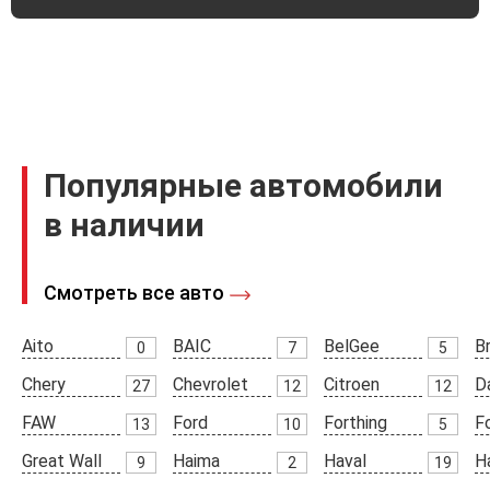
Популярные автомобили
в наличии
Смотреть все авто
Aito
BAIC
BelGee
Br
0
7
5
Chery
Chevrolet
Citroen
D
27
12
12
FAW
Ford
Forthing
F
13
10
5
Great Wall
Haima
Haval
H
9
2
19