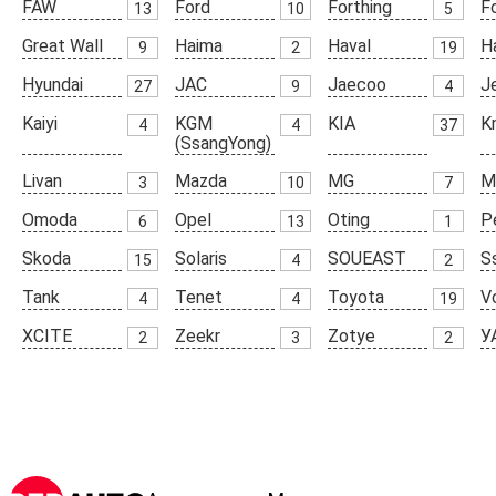
FAW
Ford
Forthing
F
13
10
5
Great Wall
Haima
Haval
H
9
2
19
Hyundai
JAC
Jaecoo
J
27
9
4
Kaiyi
KGM
KIA
K
4
4
37
(SsangYong)
Livan
Mazda
MG
M
3
10
7
Omoda
Opel
Oting
P
6
13
1
Skoda
Solaris
SOUEAST
S
15
4
2
Tank
Tenet
Toyota
V
4
4
19
XCITE
Zeekr
Zotye
У
2
3
2