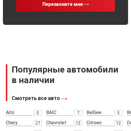
Перезвоните мне
Популярные автомобили
в наличии
Смотреть все авто
Aito
BAIC
BelGee
Br
0
7
5
Chery
Chevrolet
Citroen
D
27
12
12