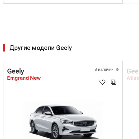
Другие модели Geely
В наличии
Geely
Gee
Emgrand New
Atlas