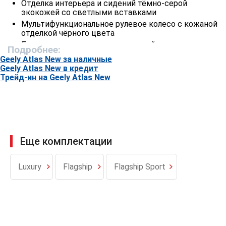
Отделка интерьера и сидений тёмно-серой
экокожей со светлыми вставками
Мультифункциональное рулевое колесо с кожаной
отделкой чёрного цвета
Багажное отделение с подсветкой и
Подробнее:
двухуровневым полом
Geely Atlas New за наличные
Атмосферная подсветка интерьера
Geely Atlas New в кредит
Подсветка зеркал в солнцезащитных козырьках
Трейд-ин на Geely Atlas New
Передний подлокотник с охлаждаемым отделением
Подстаканники в центральной консоли
Задний подлокотник с подстаканниками
Передние и задние светодиодные лампы для чтения
Еще комплектации
Безопасность
Система вызова экстренных оперативных служб
Luxury
Flagship
Flagship Sport
ЭРА–ГЛОНАСС
Электронная система курсовой устойчивости (ESС)
и антипробуксовочная система (TCS)
Антиблокировочная система тормозов (ABS) с
функцией электронного распределения
тормозныхусилий (EBD)