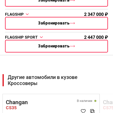
Забронировать
шинах (TPMS)
Бесключевой доступ, кнопка запуска двигателя
2 347 000
FLAGSHIP
Датчик дождя
Датчик света
Забронировать
2 447 000
FLAGSHIP SPORT
Забронировать
Другие автомобили в кузове
Кроссоверы
В наличии
Changan
Cha
CS35
CS7