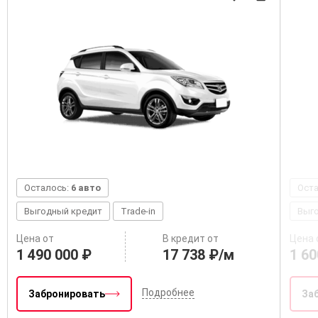
Осталось:
6 авто
Ост
Выгодный кредит
Trade-in
Выг
Цена от
В кредит от
Цена 
1 490 000 ₽
17 738 ₽/м
1 60
Подробнее
Забронировать
За