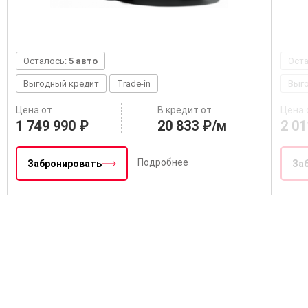
Осталось:
5 авто
Ост
Выгодный кредит
Trade-in
Выг
Цена от
В кредит от
Цена 
1 749 990 ₽
20 833 ₽/м
2 01
Подробнее
Забронировать
За